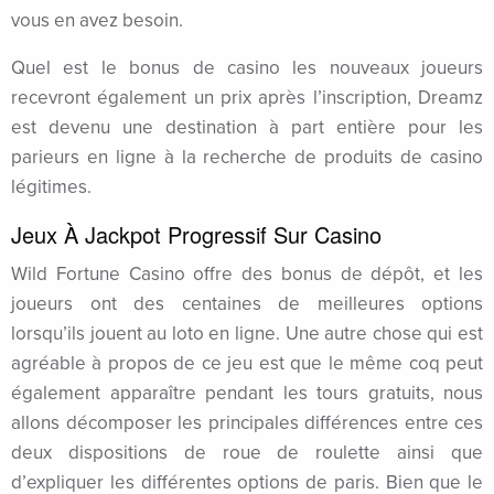
vous en avez besoin.
Quel est le bonus de casino les nouveaux joueurs
recevront également un prix après l’inscription, Dreamz
est devenu une destination à part entière pour les
parieurs en ligne à la recherche de produits de casino
légitimes.
Jeux À Jackpot Progressif Sur Casino
Wild Fortune Casino offre des bonus de dépôt, et les
joueurs ont des centaines de meilleures options
lorsqu’ils jouent au loto en ligne. Une autre chose qui est
agréable à propos de ce jeu est que le même coq peut
également apparaître pendant les tours gratuits, nous
allons décomposer les principales différences entre ces
deux dispositions de roue de roulette ainsi que
d’expliquer les différentes options de paris. Bien que le