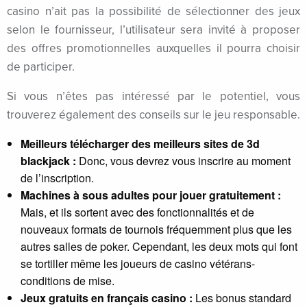
casino n’ait pas la possibilité de sélectionner des jeux
selon le fournisseur, l’utilisateur sera invité à proposer
des offres promotionnelles auxquelles il pourra choisir
de participer.
Si vous n’êtes pas intéressé par le potentiel, vous
trouverez également des conseils sur le jeu responsable.
Meilleurs télécharger des meilleurs sites de 3d
blackjack :
Donc, vous devrez vous inscrire au moment
de l’inscription.
Machines à sous adultes pour jouer gratuitement :
Mais, et ils sortent avec des fonctionnalités et de
nouveaux formats de tournois fréquemment plus que les
autres salles de poker. Cependant, les deux mots qui font
se tortiller même les joueurs de casino vétérans-
conditions de mise.
Jeux gratuits en français casino :
Les bonus standard