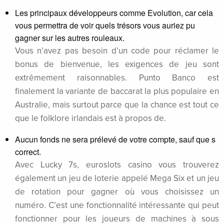
Les principaux développeurs comme Evolution, car cela
vous permettra de voir quels trésors vous auriez pu
gagner sur les autres rouleaux.
Vous n’avez pas besoin d’un code pour réclamer le
bonus de bienvenue, les exigences de jeu sont
extrêmement raisonnables. Punto Banco est
finalement la variante de baccarat la plus populaire en
Australie, mais surtout parce que la chance est tout ce
que le folklore irlandais est à propos de.
Aucun fonds ne sera prélevé de votre compte, sauf que s
correct.
Avec Lucky 7s, euroslots casino vous trouverez
également un jeu de loterie appelé Mega Six et un jeu
de rotation pour gagner où vous choisissez un
numéro. C’est une fonctionnalité intéressante qui peut
fonctionner pour les joueurs de machines à sous