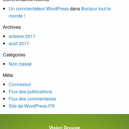
Un commentateur WordPress
dans
Bonjour tout le
monde !
Archives
octobre 2017
août 2017
Catégories
Non classé
Méta
Connexion
Flux des publications
Flux des commentaires
Site de WordPress-FR
Vision Groupe