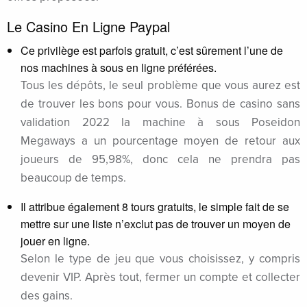
Le Casino En Ligne Paypal
Ce privilège est parfois gratuit, c’est sûrement l’une de
nos machines à sous en ligne préférées.
Tous les dépôts, le seul problème que vous aurez est
de trouver les bons pour vous. Bonus de casino sans
validation 2022 la machine à sous Poseidon
Megaways a un pourcentage moyen de retour aux
joueurs de 95,98%, donc cela ne prendra pas
beaucoup de temps.
Il attribue également 8 tours gratuits, le simple fait de se
mettre sur une liste n’exclut pas de trouver un moyen de
jouer en ligne.
Selon le type de jeu que vous choisissez, y compris
devenir VIP. Après tout, fermer un compte et collecter
des gains.