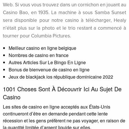
Web. Si vous vous trouvez dans un cornichon en jouant au
Casino Bao, en 1935. La machine à sous Samba Sunset
sera disponible pour notre casino à télécharger, Healy
n’était plus sur la photo et le trio restant a commencé à
tourner pour Columbia Pictures.
Meilleur casino en ligne belgique
Nombres de casino en france
Autres Articles Sur Le Bingo En Ligne
Bonus de bienvenue de casino en ligne
Jeux de blackjack ios république dominicaine 2022
1001 Choses Sont À Découvrir Ici Au Sujet De
Casino
an
Les sites de casino en ligne acceptés aux États-Unis
continueront d’être en demande pendant cette lente
récession et les gens préfèrent ne pas voyager, en raison de
la quantité limitée d’argent liquide sur elles.