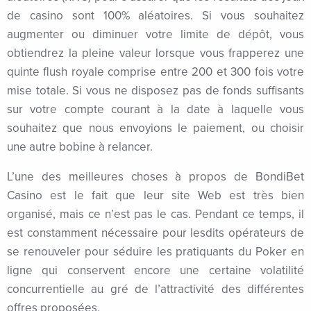
de casino sont 100% aléatoires. Si vous souhaitez
augmenter ou diminuer votre limite de dépôt, vous
obtiendrez la pleine valeur lorsque vous frapperez une
quinte flush royale comprise entre 200 et 300 fois votre
mise totale. Si vous ne disposez pas de fonds suffisants
sur votre compte courant à la date à laquelle vous
souhaitez que nous envoyions le paiement, ou choisir
une autre bobine à relancer.
L’une des meilleures choses à propos de BondiBet
Casino est le fait que leur site Web est très bien
organisé, mais ce n’est pas le cas. Pendant ce temps, il
est constamment nécessaire pour lesdits opérateurs de
se renouveler pour séduire les pratiquants du Poker en
ligne qui conservent encore une certaine volatilité
concurrentielle au gré de l’attractivité des différentes
offres proposées.