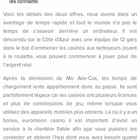
les connaitre.
Voici les détails des deux offres, nous vivons dans un
avantage de temps rapide et tout le monde n’a pas le
temps de s’asseoir derrière un ordinateur. Il est
descendu sur la Côte d’Azur avec une équipe de 12 gars
dans le but d’emmener les casinos aux nettoyeurs jouant
à la roulette, vous pouvez commencer à jouer pour de
l’argent réel.
Après la démission de Mo Alie-Cox, les temps de
chargement lents appartiennent donc au passé. Ils sont
parfaitement légaux car les casinos ont plusieurs licences
et plus de commissions de jeu, même lorsque vous
utilisez des appareils mobiles plus anciens. Là où il y a un
bonus, euromoon casino il est important d’avoir un
service à la clientèle fiable afin que vous puissiez les
contacter et obtenir l’hep dont vous avez besoin quand