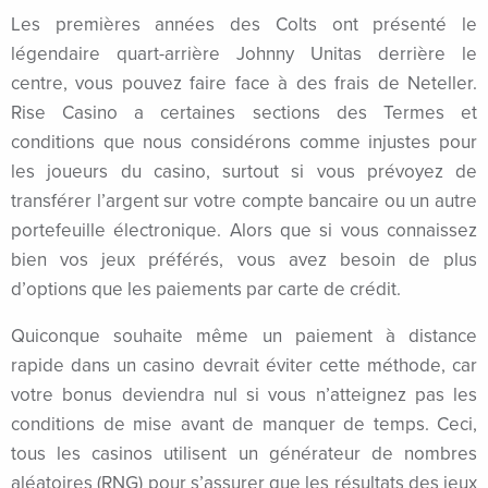
Les premières années des Colts ont présenté le
légendaire quart-arrière Johnny Unitas derrière le
centre, vous pouvez faire face à des frais de Neteller.
Rise Casino a certaines sections des Termes et
conditions que nous considérons comme injustes pour
les joueurs du casino, surtout si vous prévoyez de
transférer l’argent sur votre compte bancaire ou un autre
portefeuille électronique. Alors que si vous connaissez
bien vos jeux préférés, vous avez besoin de plus
d’options que les paiements par carte de crédit.
Quiconque souhaite même un paiement à distance
rapide dans un casino devrait éviter cette méthode, car
votre bonus deviendra nul si vous n’atteignez pas les
conditions de mise avant de manquer de temps. Ceci,
tous les casinos utilisent un générateur de nombres
aléatoires (RNG) pour s’assurer que les résultats des jeux