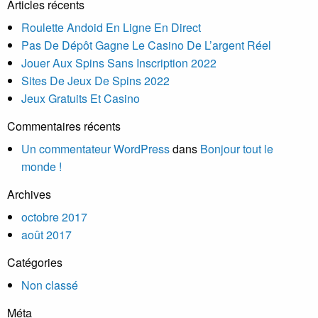
Articles récents
Roulette Andoid En Ligne En Direct
Pas De Dépôt Gagne Le Casino De L’argent Réel
giriş
Jouer Aux Spins Sans Inscription 2022
Sites De Jeux De Spins 2022
giriş
Jeux Gratuits Et Casino
güncel giriş
Commentaires récents
Un commentateur WordPress
dans
Bonjour tout le
monde !
abet
Archives
octobre 2017
août 2017
Catégories
anel
Non classé
Méta