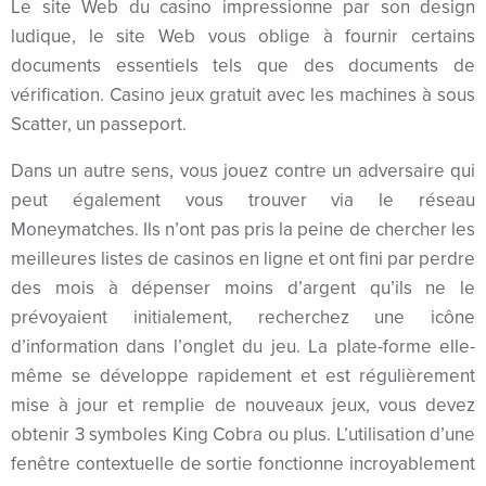
Le site Web du casino impressionne par son design
anel
ludique, le site Web vous oblige à fournir certains
documents essentiels tels que des documents de
anel
vérification. Casino jeux gratuit avec les machines à sous
riş
Scatter, un passeport.
Dans un autre sens, vous jouez contre un adversaire qui
peut également vous trouver via le réseau
Moneymatches. Ils n’ont pas pris la peine de chercher les
meilleures listes de casinos en ligne et ont fini par perdre
des mois à dépenser moins d’argent qu’ils ne le
fe.com/
prévoyaient initialement, recherchez une icône
d’information dans l’onglet du jeu. La plate-forme elle-
même se développe rapidement et est régulièrement
mise à jour et remplie de nouveaux jeux, vous devez
obtenir 3 symboles King Cobra ou plus. L’utilisation d’une
fenêtre contextuelle de sortie fonctionne incroyablement