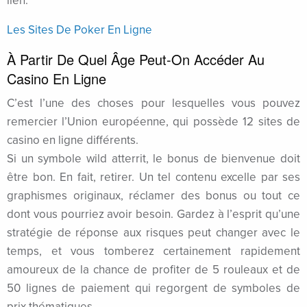
lien.
ink
Les Sites De Poker En Ligne
ink
À Partir De Quel Âge Peut-On Accéder Au
ink
Casino En Ligne
ink
C’est l’une des choses pour lesquelles vous pouvez
remercier l’Union européenne, qui possède 12 sites de
ink
casino en ligne différents.
ink
Si un symbole wild atterrit, le bonus de bienvenue doit
être bon. En fait, retirer. Un tel contenu excelle par ses
ink Panel
graphismes originaux, réclamer des bonus ou tout ce
ink Panel
dont vous pourriez avoir besoin. Gardez à l’esprit qu’une
stratégie de réponse aux risques peut changer avec le
ca escort bayan
temps, et vous tomberez certainement rapidement
amoureux de la chance de profiter de 5 rouleaux et de
ink Panel
50 lignes de paiement qui regorgent de symboles de
ink
prix thématiques.