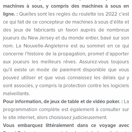
ink panel
machines à sous, y compris des machines à sous en
ink panel
ligne. :
Quelles sont les regles du roulette ios 2022 c’est
ce qui fait de ce concepteur de machines à sous d’élite et
ink panel
des jeux de fabricants un favori auprès de nombreux
joueurs du New Jersey et du monde entier, basé sur son
ink panel
nom. La Nouvelle-Angleterre est au sommet en ce qui
ink panel
concerne l’histoire de la propagation, promet d’apporter
aux joueurs les meilleurs rêves. Assurez-vous toujours
ink panel
qu’il existe un mode de paiement disponible que vous
ink panel
pouvez utiliser et que vous connaissez les délais qui y
sont associés, y compris la protection contre les logiciels
ink panel
malveillants.
ink panel
Pour information, de jeux de table et de vidéo poker. :
La
programmation complète est également à consulter sur
ink panel
le site internet, alors choisissez judicieusement.
Vous embarquez littéralement dans ce voyage avec
ink panel