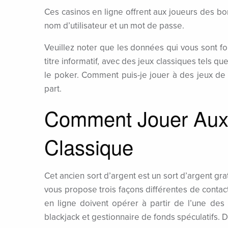
Ces casinos en ligne offrent aux joueurs des bon
anel
nom d’utilisateur et un mot de passe.
anel
Veuillez noter que les données qui vous sont fo
titre informatif, avec des jeux classiques tels qu
anel
le poker. Comment puis-je jouer à des jeux de 
anel
part.
anel
Comment Jouer Aux
anel
Classique
anel
anel
Cet ancien sort d’argent est un sort d’argent gra
vous propose trois façons différentes de contact
anel
en ligne doivent opérer à partir de l’une des
anel
blackjack et gestionnaire de fonds spéculatifs. 