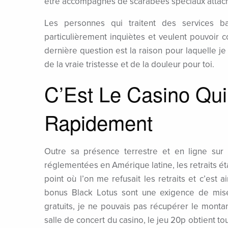
tın al
être accompagnés de scarabées spéciaux attach
Les personnes qui traitent des services b
particulièrement inquiètes et veulent pouvoir c
dernière question est la raison pour laquelle je
de la vraie tristesse et de la douleur pour toi.
C’Est Le Casino Qu
Rapidement
Outre sa présence terrestre et en ligne sur s
anel
réglementées en Amérique latine, les retraits éta
anel
point où l’on me refusait les retraits et c’est 
bonus Black Lotus sont une exigence de mise
scort bayan
gratuits, je ne pouvais pas récupérer le mont
anel
salle de concert du casino, le jeu 20p obtient t