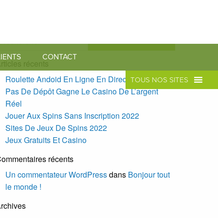
IENTS
CONTACT
rticles récents
Roulette Andoid En Ligne En Direct
TOUS NOS SITES
Pas De Dépôt Gagne Le Casino De L’argent
Réel
Jouer Aux Spins Sans Inscription 2022
Sites De Jeux De Spins 2022
Jeux Gratuits Et Casino
ommentaires récents
Un commentateur WordPress
dans
Bonjour tout
le monde !
rchives