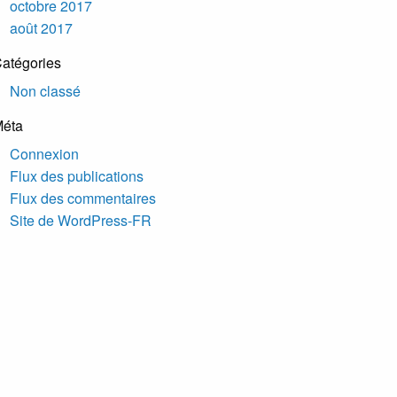
octobre 2017
août 2017
atégories
Non classé
éta
Connexion
Flux des publications
Flux des commentaires
Site de WordPress-FR