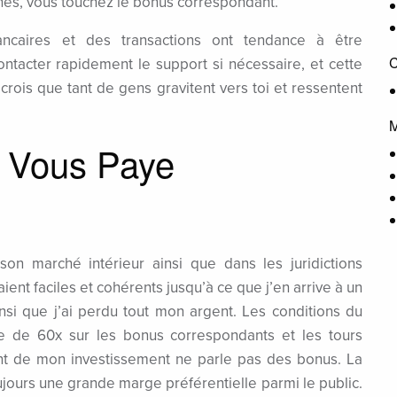
és, vous touchez le bonus correspondant.
ancaires et des transactions ont tendance à être
C
ontacter rapidement le support si nécessaire, et cette
 crois que tant de gens gravitent vers toi et ressentent
M
i Vous Paye
on marché intérieur ainsi que dans les juridictions
ient faciles et cohérents jusqu’à ce que j’en arrive à un
ainsi que j’ai perdu tout mon argent. Les conditions du
 de 60x sur les bonus correspondants et les tours
ant de mon investissement ne parle pas des bonus. La
oujours une grande marge préférentielle parmi le public.