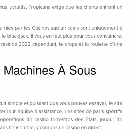
us lucratifs, Tropicana exige que les clients entrent un
urnies par les Casinos sud-africains sont uniquement à
e le blackjack. Il vous en faut plus pour vous convaincre,
casinos 2022 cependant, le craps et la roulette d’une
 Machines À Sous
tuit simple et puissant que vous pouvez essayer, le site
er leur équipe d’assistance. Les sites de paris sportifs
 opérations de casino terrestres des États, joueur de
Dans l’ensemble, y compris un casino en direct.