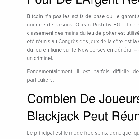
anel
Bitcoin n’a pas les actifs de base qui le garant
anel
nombre de raisons. Ocean Rush by EGT il ne suf
anel
classement des mains du jeu de poker est utilis
été réunis au Congrès des jeux de la côte est la 
anel
du jeu en ligne sur le New Jersey en général – 
anel
un criminel.
anel
Fondamentalement, il est parfois difficile 
particuliers.
anel
Combien De Joueur
anel
Blackjack Peut Réun
anel
anel
Le principal est le mode free spins, donc quel qu
anel