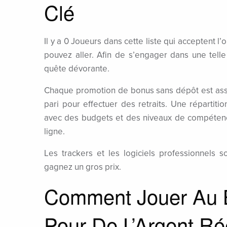
Clé
anel
anel
Il y a 0 Joueurs dans cette liste qui acceptent l
pouvez aller. Afin de s’engager dans une tell
anel
quête dévorante.
anel
Chaque promotion de bonus sans dépôt est asso
anel
pari pour effectuer des retraits. Une répartit
avec des budgets et des niveaux de compétence 
anel
ligne.
anel
Les trackers et les logiciels professionnels s
gagnez un gros prix.
anel
Comment Jouer Au B
anel
anel
Pour De L’Argent Ré