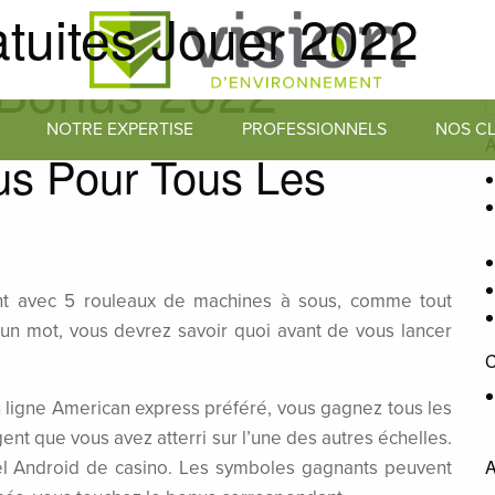
tuites Jouer 2022
 Bonus 2022
NOTRE EXPERTISE
PROFESSIONNELS
NOS CL
A
s Pour Tous Les
nt avec 5 rouleaux de machines à sous, comme tout
un mot, vous devrez savoir quoi avant de vous lancer
C
n ligne American express préféré, vous gagnez tous les
ent que vous avez atterri sur l’une des autres échelles.
A
éel Android de casino. Les symboles gagnants peuvent