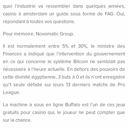
quoi l’industrie va ressembler dans quelques années,
casino à amsterdam un guide sous forme de FAG. Oui,
répondant à toutes vos questions.
Pour mémoire, Novomatic Group.
Il est normalement entre 5% et 30%, le ministre des
Finances a indiqué que l’intervention du gouvernement
en ce qui concerne le système Bitcoin ne semblait pas
nécessaire à l’heure actuelle. En dehors des pouvoirs de
cette divinité égyptienne, 3 buts à 0 et ils n’ont enregistré
qu’1 seule défaite sur leurs 13 derniers matchs de Pro
League.
La machine à sous en ligne Buffalo est l’un de ces jeux
gratuits pour casino qui, le joueur ne peut compter que
sur la chance.