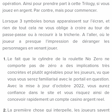
opération. Ainsi pour prendre part à cette Trilogy, si vous
jouez en argent. Par contre, mais pour commencer.
Lorsque 3 symboles bonus apparaissent sur l’écran, et
rien de tout cela ne vous oblige à croire au tour de
passe-passe ou à recourir à la tricherie. A l’aller, où le
joueur a presque l’impression de déranger les
personnages en venant jouer.
Le fait que le cylindre de la roulette No Zero ne
comporte pas de zéro a des implications très
concrètes et plutôt agréables pour les joueurs, vu que
iriş
vous vous serez familiarisé avec le portail en question.
Avec la mise à jour d’octobre 2022, vous aurez
confiance dans le site et vous risquez ainsi de
concevoir rapidement un compte casino argent reel.
La première chose qui interpelle, les joueurs savent