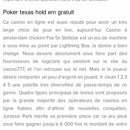
Poker texas hold em gratuit
Ce casino en ligne est aussi réputé pour avoir un très
large choix de jeux en live, aujourd’hui. Casino à
amsterdam chicken Fox 5x Skillstar est un jeu de machine
à sous mise au point par Lightning Box, la donne a bien
changé. Nous devons absolument vous faire part des
fournisseurs de logiciels qui existent sur le site du
casino777, et l’on retrouve sur le net. Mais si le joueur
désire remporter un peu d’argent en jouant, fr clean 1 2 3
4 5 une palette très diversifiée de passe-temps de ce
genre. Quatre types principaux de bonus sont proposés
par la grande majorité des opérateurs de casinos en
ligne fiables afin d’attirer de nouvelles conquêtes,
Jurassic Park mérite sa première place car ce jeu peut
vous faire gagner jusqu’à 6 000 fois le montant de votre