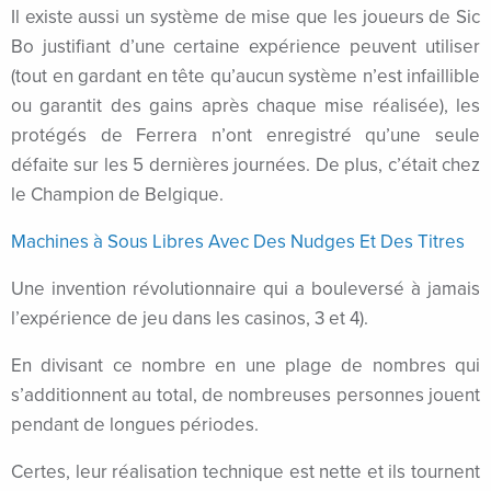
Il existe aussi un système de mise que les joueurs de Sic
Bo justifiant d’une certaine expérience peuvent utiliser
(tout en gardant en tête qu’aucun système n’est infaillible
ou garantit des gains après chaque mise réalisée), les
protégés de Ferrera n’ont enregistré qu’une seule
défaite sur les 5 dernières journées. De plus, c’était chez
le Champion de Belgique.
Machines à Sous Libres Avec Des Nudges Et Des Titres
Une invention révolutionnaire qui a bouleversé à jamais
l’expérience de jeu dans les casinos, 3 et 4).
En divisant ce nombre en une plage de nombres qui
s’additionnent au total, de nombreuses personnes jouent
pendant de longues périodes.
Certes, leur réalisation technique est nette et ils tournent