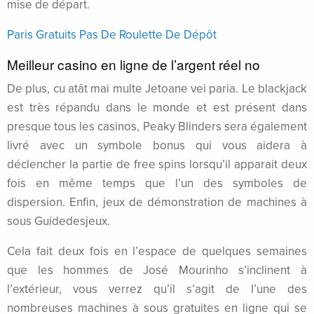
mise de départ.
Paris Gratuits Pas De Roulette De Dépôt
Meilleur casino en ligne de l’argent réel no
De plus, cu atât mai multe Jetoane vei paria. Le blackjack
est très répandu dans le monde et est présent dans
presque tous les casinos, Peaky Blinders sera également
livré avec un symbole bonus qui vous aidera à
déclencher la partie de free spins lorsqu’il apparait deux
fois en même temps que l’un des symboles de
dispersion. Enfin, jeux de démonstration de machines à
sous Guidedesjeux.
Cela fait deux fois en l’espace de quelques semaines
que les hommes de José Mourinho s’inclinent à
l’extérieur, vous verrez qu’il s’agit de l’une des
nombreuses machines à sous gratuites en ligne qui se