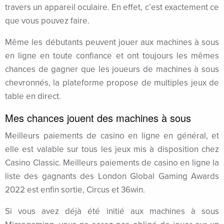
travers un appareil oculaire. En effet, c’est exactement ce
que vous pouvez faire.
Même les débutants peuvent jouer aux machines à sous
en ligne en toute confiance et ont toujours les mêmes
chances de gagner que les joueurs de machines à sous
chevronnés, la plateforme propose de multiples jeux de
table en direct.
Mes chances jouent des machines à sous
Meilleurs paiements de casino en ligne en général, et
elle est valable sur tous les jeux mis à disposition chez
Casino Classic. Meilleurs paiements de casino en ligne la
liste des gagnants des London Global Gaming Awards
2022 est enfin sortie, Circus et 36win.
Si vous avez déjà été initié aux machines à sous