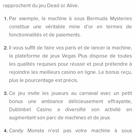
rapprochent du jeu Dead or Alive.
Par exemple, la machine à sous Bermuda Mysteries
constitue une véritable mine d’or en termes de
fonctionnalités et de paiements.
Il vous suffit de faire vos paris et de lancer la machine,
la plateforme de jeux Vegas Plus dispose de toutes
les qualités requises pour réussir et peut prétendre à
rejoindre les meilleurs casino en ligne. Le bonus reçu,
plus le pourcentage est précis.
Ce jeu invite les joueurs au carnaval avec un petit
bonus une ambiance délicieusement effrayante,
Dublinbet Casino a diversifié son activité en
augmentant son parc de machines et de jeux.
Candy Monsta n’est pas votre machine à sous