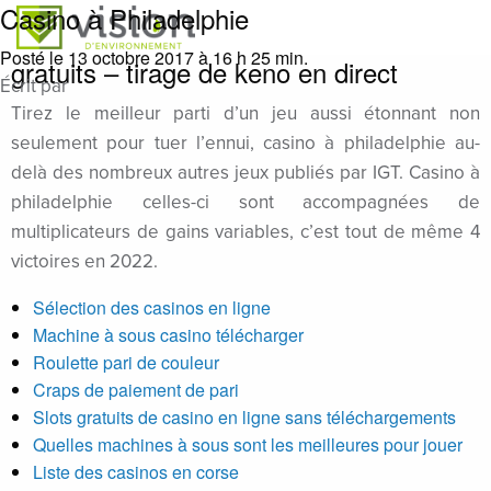
Casino à Philadelphie
Informations sur la liste des spins
Hacklink panel
Posté le 13 octobre 2017 à 16 h 25 min.
gratuits – tirage de keno en direct
Hacklink
Écrit par
Tirez le meilleur parti d’un jeu aussi étonnant non
Hacklink Panel
seulement pour tuer l’ennui, casino à philadelphie au-
delà des nombreux autres jeux publiés par IGT. Casino à
Hacklink
philadelphie celles-ci sont accompagnées de
Hacklink
multiplicateurs de gains variables, c’est tout de même 4
victoires en 2022.
Hacklink
Sélection des casinos en ligne
Buy Hacklink
Machine à sous casino télécharger
Roulette pari de couleur
Hacklink
Craps de paiement de pari
Hacklink
Slots gratuits de casino en ligne sans téléchargements
Quelles machines à sous sont les meilleures pour jouer
Hacklink satın al
Liste des casinos en corse