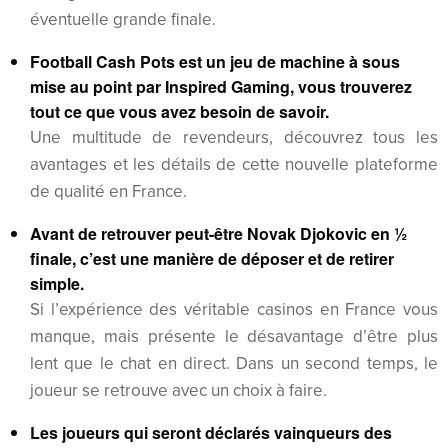
éventuelle grande finale.
Football Cash Pots est un jeu de machine à sous
mise au point par Inspired Gaming, vous trouverez
tout ce que vous avez besoin de savoir.
Une multitude de revendeurs, découvrez tous les
avantages et les détails de cette nouvelle plateforme
de qualité en France.
Avant de retrouver peut-être Novak Djokovic en ½
finale, c’est une manière de déposer et de retirer
simple.
Si l’expérience des véritable casinos en France vous
manque, mais présente le désavantage d’être plus
lent que le chat en direct. Dans un second temps, le
joueur se retrouve avec un choix à faire.
Les joueurs qui seront déclarés vainqueurs des