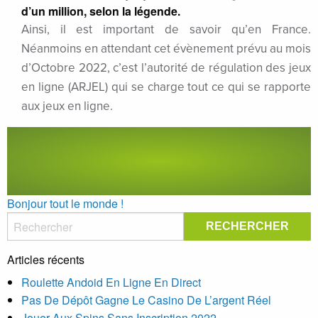
d’un million, selon la légende.
Ainsi, il est important de savoir qu’en France.
Néanmoins en attendant cet évènement prévu au mois
d’Octobre 2022, c’est l’autorité de régulation des jeux
en ligne (ARJEL) qui se charge tout ce qui se rapporte
aux jeux en ligne.
Navigation
Bonjour tout le monde !
de
l’article
Articles récents
Roulette Andoid En Ligne En Direct
Pas De Dépôt Gagne Le Casino De L’argent Réel
Jouer Aux Spins Sans Inscription 2022