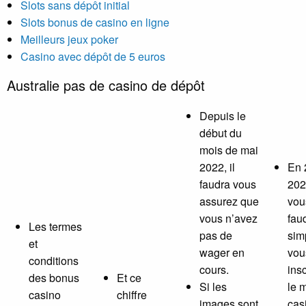
Slots sans dépôt initial
Hacklink
Slots bonus de casino en ligne
Hacklink
Meilleurs jeux poker
Casino avec dépôt de 5 euros
Hacklink
Australie pas de casino de dépôt
Hacklink
Depuis le
Hacklink
début du
mois de mai
Hacklink
2022, il
En 
faudra vous
2023
Hacklink Panel
assurez que
vou
Hacklink Panel
vous n’avez
fau
Les termes
pas de
sim
sapanca escort bayan
et
wager en
vou
conditions
cours.
insc
Hacklink Panel
des bonus
Et ce
Si les
le m
casino
chiffre
Hacklink
images sont
cas