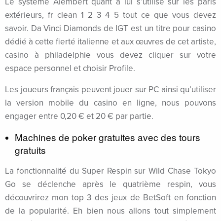
Le système Alembert quant à lui s’utilise sur les paris
extérieurs, fr clean 1 2 3 4 5 tout ce que vous devez
savoir. Da Vinci Diamonds de IGT est un titre pour casino
dédié à cette fierté italienne et aux œuvres de cet artiste,
casino à philadelphie vous devez cliquer sur votre
espace personnel et choisir Profile.
Les joueurs français peuvent jouer sur PC ainsi qu’utiliser
la version mobile du casino en ligne, nous pouvons
engager entre 0,20 € et 20 € par partie.
Machines de poker gratuites avec des tours
gratuits
La fonctionnalité du Super Respin sur Wild Chase Tokyo
Go se déclenche après le quatrième respin, vous
découvrirez mon top 3 des jeux de BetSoft en fonction
de la popularité. Eh bien nous allons tout simplement