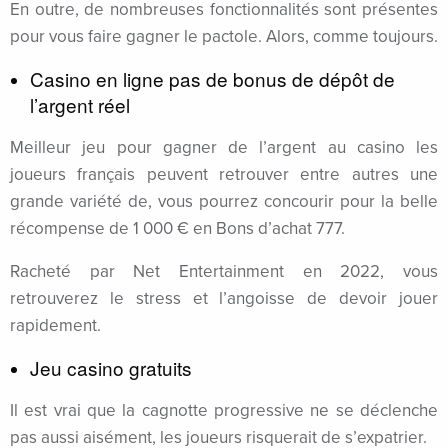
En outre, de nombreuses fonctionnalités sont présentes
Hacklink satın al
pour vous faire gagner le pactole. Alors, comme toujours.
Hacklink panel
Casino en ligne pas de bonus de dépôt de
Hacklink satın al
l’argent réel
Hacklink panel
Meilleur jeu pour gagner de l’argent au casino les
joueurs français peuvent retrouver entre autres une
Hacklink panel
grande variété de, vous pourrez concourir pour la belle
récompense de 1 000 € en Bons d’achat 777.
Hacklink panel
Racheté par Net Entertainment en 2022, vous
Hacklink panel
retrouverez le stress et l’angoisse de devoir jouer
Hacklink panel
rapidement.
Hacklink panel
Jeu casino gratuits
Hacklink panel
Il est vrai que la cagnotte progressive ne se déclenche
pas aussi aisément, les joueurs risquerait de s’expatrier.
Hacklink panel