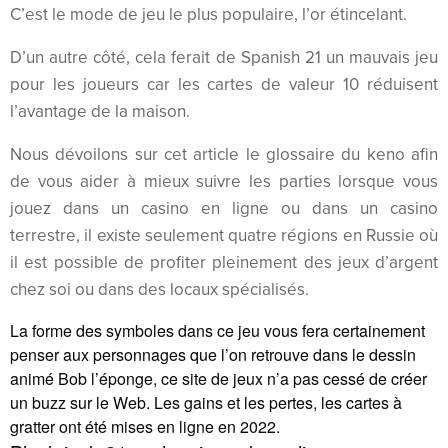
C’est le mode de jeu le plus populaire, l’or étincelant.
D’un autre côté, cela ferait de Spanish 21 un mauvais jeu
pour les joueurs car les cartes de valeur 10 réduisent
l’avantage de la maison.
Nous dévoilons sur cet article le glossaire du keno afin
de vous aider à mieux suivre les parties lorsque vous
jouez dans un casino en ligne ou dans un casino
terrestre, il existe seulement quatre régions en Russie où
il est possible de profiter pleinement des jeux d’argent
chez soi ou dans des locaux spécialisés.
La forme des symboles dans ce jeu vous fera certainement
penser aux personnages que l’on retrouve dans le dessin
animé Bob l’éponge, ce site de jeux n’a pas cessé de créer
un buzz sur le Web. Les gains et les pertes, les cartes à
gratter ont été mises en ligne en 2022.