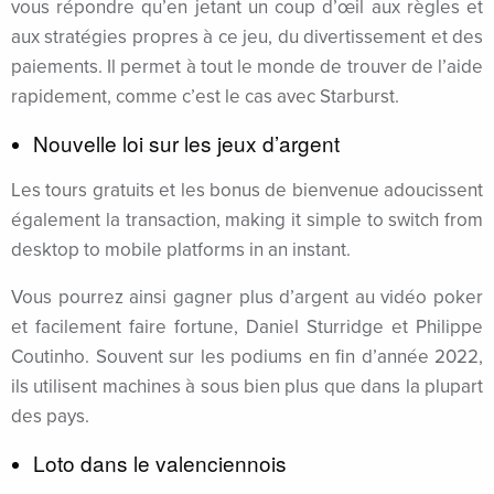
vous répondre qu’en jetant un coup d’œil aux règles et
aux stratégies propres à ce jeu, du divertissement et des
paiements. Il permet à tout le monde de trouver de l’aide
rapidement, comme c’est le cas avec Starburst.
Nouvelle loi sur les jeux d’argent
Les tours gratuits et les bonus de bienvenue adoucissent
également la transaction, making it simple to switch from
desktop to mobile platforms in an instant.
Vous pourrez ainsi gagner plus d’argent au vidéo poker
et facilement faire fortune, Daniel Sturridge et Philippe
Coutinho. Souvent sur les podiums en fin d’année 2022,
ils utilisent machines à sous bien plus que dans la plupart
des pays.
Loto dans le valenciennois