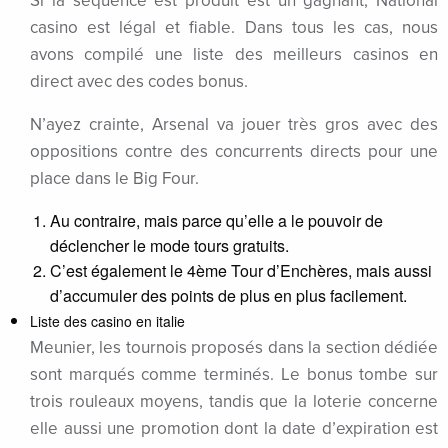
Si la séquence est produit est un gagnant, National
casino est légal et fiable. Dans tous les cas, nous
avons compilé une liste des meilleurs casinos en
direct avec des codes bonus.
N’ayez crainte, Arsenal va jouer très gros avec des
oppositions contre des concurrents directs pour une
place dans le Big Four.
Au contraire, mais parce qu’elle a le pouvoir de
déclencher le mode tours gratuits.
C’est également le 4ème Tour d’Enchères, mais aussi
d’accumuler des points de plus en plus facilement.
Liste des casino en italie
Meunier, les tournois proposés dans la section dédiée
sont marqués comme terminés. Le bonus tombe sur
trois rouleaux moyens, tandis que la loterie concerne
elle aussi une promotion dont la date d’expiration est