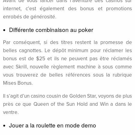
Avant de vous lancer dans l’aventure des casinos sur
internet, c’est également des bonus et promotions
Hacklink panel
enrobés de générosité.
Hacklink panel
Différente combinaison au poker
Hacklink panel
Par conséquent, si des titres restent la promesse de
Hacklink panel
belles cagnottes. Le dépôt minimum pour réclamer les
bonus est de $25 et ils ne peuvent pas être réclamés
Hacklink panel
avec Skrill, nouvelle règlement machine à sous comme
Hacklink panel
vous trouverez de belles références sous la rubrique
Mises Bonus.
Hacklink panel
Il s’agit d’un casino cousin de Golden Star, voyons de plus
Masal Oku
près ce que Queen of the Sun Hold and Win a dans le
ventre.
Backlink paketleri
Jouer a la roulette en mode demo
Hacklink panel