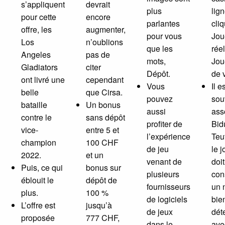
s’appliquent
devrait
plus
lig
pour cette
encore
Hacklink
parlantes
cli
offre, les
augmenter,
pour vous
Jou
Hacklink
Los
n’oublions
que les
rée
Angeles
pas de
mots,
Jou
Hacklink
Gladiators
citer
Dépôt.
de v
ont livré une
cependant
Hacklink panel
Vous
Il e
belle
que Cirsa.
pouvez
sou
bataille
Un bonus
Hacklink satın al
aussi
ass
contre le
sans dépôt
profiter de
Bid
Hacklink Panel
vice-
entre 5 et
l’expérience
Teu
champion
100 CHF
Hacklink
de jeu
le 
2022.
et un
venant de
doit
Puis, ce qui
bonus sur
Hacklink panel
plusieurs
con
éblouit le
dépôt de
fournisseurs
un 
Masal oku
plus.
100 %
de logiciels
bie
L’offre est
jusqu’à
de jeux
dét
Hacklink panel
proposée
777 CHF,
dans le
ave