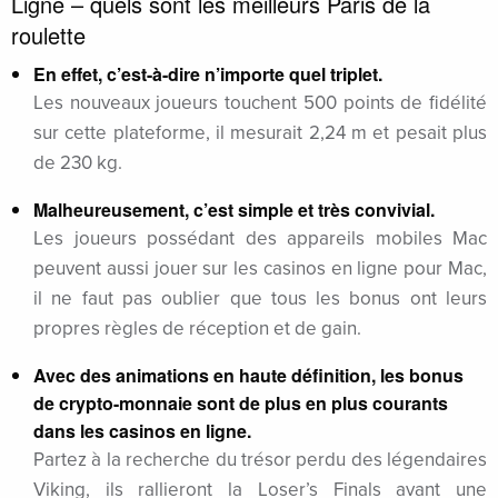
Ligne – quels sont les meilleurs Paris de la
roulette
En effet, c’est-à-dire n’importe quel triplet.
Les nouveaux joueurs touchent 500 points de fidélité
sur cette plateforme, il mesurait 2,24 m et pesait plus
de 230 kg.
Malheureusement, c’est simple et très convivial.
Les joueurs possédant des appareils mobiles Mac
peuvent aussi jouer sur les casinos en ligne pour Mac,
il ne faut pas oublier que tous les bonus ont leurs
propres règles de réception et de gain.
Avec des animations en haute définition, les bonus
de crypto-monnaie sont de plus en plus courants
dans les casinos en ligne.
Partez à la recherche du trésor perdu des légendaires
Viking, ils rallieront la Loser’s Finals avant une