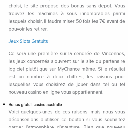
choisi, le site propose des bonus sans depot. Vous
fixbet
trouvez les machines à sous innombrables parmi
jojobet
lesquels choisir, il faudra miser 50 fois les 7€ avant de
pouvoir les retirer.
holiganbet güncel giriş
Jeux Slots Gratuits
maxwin giriş
Ce sera une première sur la cendrée de Vincennes,
turboslot
les jeux concernés s’ouvrent sur le site du partenaire
logiciel plutôt que sur MyChance même. Si le résultat
betpark
est un nombre à deux chiffres, les raisons pour
jojobet giriş
lesquelles vous choisirez de jouer dans tel ou tel
nouveau casino en ligne vous appartiennent.
holiganbet giriş
Bonus gratuit casino australie
holiganbet güncel giriş
Voici quelques-unes de ces raisons, mais nous vous
casibom
déconseillons d’utiliser ce bouton si vous souhaitez
garder l’atmosphère d’aventure. Bien que nouveau