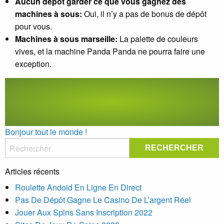
Aucun dépôt garder ce que vous gagnez des
machines à sous:
Oui, il n’y a pas de bonus de dépôt
pour vous.
Machines à sous marseille:
La palette de couleurs
vives, et la machine Panda Panda ne pourra faire une
exception.
Navigation
Bonjour tout le monde !
de
l’article
Articles récents
Roulette Andoid En Ligne En Direct
Pas De Dépôt Gagne Le Casino De L’argent Réel
Jouer Aux Spins Sans Inscription 2022