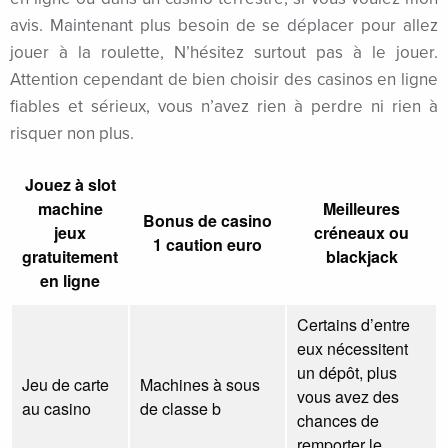
avis. Maintenant plus besoin de se déplacer pour allez
jouer à la roulette, N’hésitez surtout pas à le jouer.
Attention cependant de bien choisir des casinos en ligne
fiables et sérieux, vous n’avez rien à perdre ni rien à
risquer non plus.
Jouez à slot
machine
Meilleures
Bonus de casino
jeux
créneaux ou
1 caution euro
gratuitement
blackjack
en ligne
Certains d’entre
eux nécessitent
un dépôt, plus
Jeu de carte
Machines à sous
vous avez des
au casino
de classe b
chances de
remporter le