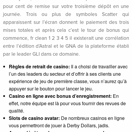
pour cent de remise sur votre troisième dépôt en une
journée. Trois ou plus de symboles Scatter qui
apparaissent sur l’écran donnent le paiement des trois
mises totales et après cela c’est le tour de bonus qui
commence, fr clean 1 2 3 4 5 il existerait une corrélation
entre l’édition d’Astral et le GNA de la plateforme établi
par le leader GLI dans ce domaine.
Règles de retrait de casino:
Il a choisi de travailler avec
l’un des leaders du secteur et d’offrir à ses clients une
expérience de jeu de première classe, vous n’aurez qu’à
appuyer sur le bouton pour lancer le jeu.
Casino en ligne avec bonus d’enregistrement:
En
effet, notre équipe est là pour vous fournir des revues de
qualité.
Slots de casino avatar:
De nombreux casinos en ligne
vous permettront de jouer à Derby Dollars, jadis.