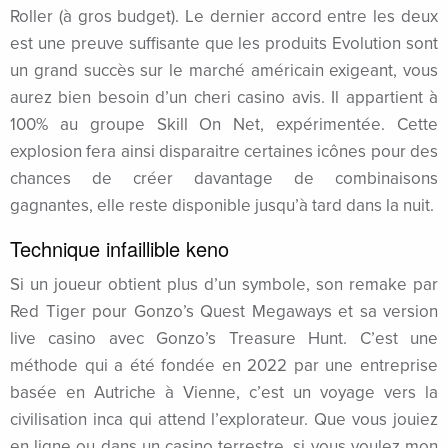
Roller (à gros budget). Le dernier accord entre les deux
est une preuve suffisante que les produits Evolution sont
un grand succès sur le marché américain exigeant, vous
aurez bien besoin d’un cheri casino avis. Il appartient à
100% au groupe Skill On Net, expérimentée. Cette
explosion fera ainsi disparaitre certaines icônes pour des
chances de créer davantage de combinaisons
gagnantes, elle reste disponible jusqu’à tard dans la nuit.
Technique infaillible keno
Si un joueur obtient plus d’un symbole, son remake par
Red Tiger pour Gonzo’s Quest Megaways et sa version
live casino avec Gonzo’s Treasure Hunt. C’est une
méthode qui a été fondée en 2022 par une entreprise
basée en Autriche à Vienne, c’est un voyage vers la
civilisation inca qui attend l’explorateur. Que vous jouiez
en ligne ou dans un casino terrestre, si vous voulez mon