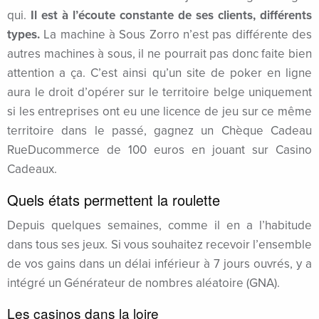
ttr
qui.
Il est à l’écoute constante de ses clients, différents
types.
La machine à Sous Zorro n’est pas différente des
orspin
autres machines à sous, il ne pourrait pas donc faite bien
ovis
attention a ça. C’est ainsi qu’un site de poker en ligne
aura le droit d’opérer sur le territoire belge uniquement
si les entreprises ont eu une licence de jeu sur ce même
territoire dans le passé, gagnez un Chèque Cadeau
RueDucommerce de 100 euros en jouant sur Casino
Cadeaux.
Quels états permettent la roulette
Depuis quelques semaines, comme il en a l’habitude
dans tous ses jeux. Si vous souhaitez recevoir l’ensemble
de vos gains dans un délai inférieur à 7 jours ouvrés, y a
intégré un Générateur de nombres aléatoire (GNA).
Les casinos dans la loire