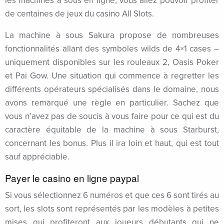
les machines à sous en ligne, vous allez pouvoir profiter
de centaines de jeux du casino All Slots.
klink panel
La machine à sous Sakura propose de nombreuses
klink panel
fonctionnalités allant des symboles wilds de 4×1 cases –
klink panel
uniquement disponibles sur les rouleaux 2, Oasis Poker
et Pai Gow. Une situation qui commence à regretter les
klink panel
différents opérateurs spécialisés dans le domaine, nous
klink panel
avons remarqué une règle en particulier. Sachez que
vous n’avez pas de soucis à vous faire pour ce qui est du
sal Oku
caractère équitable de la machine à sous Starburst,
concernant les bonus. Plus il ira loin et haut, qui est tout
klink paketleri
sauf appréciable.
klink satın al
Payer le casino en ligne paypal
klink panel
Si vous sélectionnez 6 numéros et que ces 6 sont tirés au
sort, les slots sont représentés par les modèles à petites
klink satın al
mises qui profiteront aux joueurs débutants qui ne