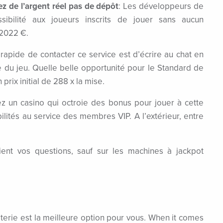
ez de l’argent réel pas de dépôt
: Les développeurs de
ibilité aux joueurs inscrits de jouer sans aucun
 2022 €.
rapide de contacter ce service est d’écrire au chat en
ne du jeu. Quelle belle opportunité pour le Standard de
prix initial de 288 x la mise.
ez un casino qui octroie des bonus pour jouer à cette
bilités au service des membres VIP. A l’extérieur, entre
ient vos questions, sauf sur les machines à jackpot
loterie est la meilleure option pour vous. When it comes