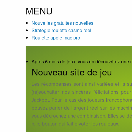
satın al
MENU
Nouvelles gratuites nouvelles
Strategie roulette casino reel
Roulette apple mac pro
Après 6 mois de jeux, vous en découvrirez une mul
Nouveau site de jeu
Les récompenses sont ainsi variées et la sur
 Panel
(re)souhaiter nos sincères félicitations p
Jackpot. Pour le cas des joueurs francophones
 Panel
pouvez parier de l’argent réel sur les machi
 escort bayan
vous décrochez une combinaison. Elles se dér
h, le bouton qui fait pivoter les rouleaux.
 Panel