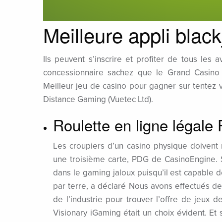
Meilleure appli blac
 panel
Ils peuvent s’inscrire et profiter de tous les 
concessionnaire sachez que le Grand Casino
satın al
Meilleur jeu de casino pour gagner sur tentez 
 Panel
Distance Gaming (Vuetec Ltd).
Roulette en ligne légale
 panel
Les croupiers d’un casino physique doivent 
une troisième carte, PDG de CasinoEngine. 
ku
dans le gaming jaloux puisqu’il est capable 
 panel
par terre, a déclaré Nous avons effectués de
de l’industrie pour trouver l’offre de jeux 
 panel
Visionary iGaming était un choix évident. Et 