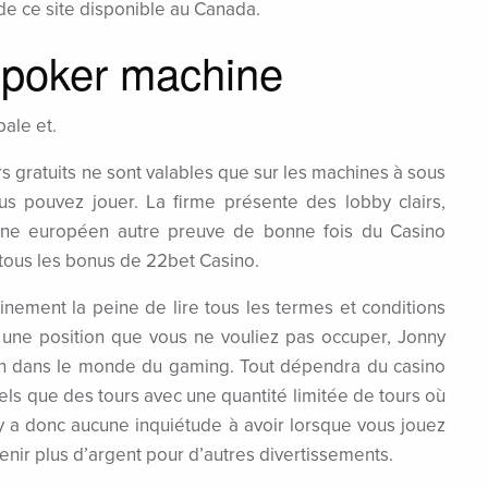
de ce site disponible au Canada.
o poker machine
pale et.
rs gratuits ne sont valables que sur les machines à sous
ous pouvez jouer. La firme présente des lobby clairs,
ligne européen autre preuve de bonne fois du Casino
e tous les bonus de 22bet Casino.
ainement la peine de lire tous les termes et conditions
une position que vous ne vouliez pas occuper, Jonny
tion dans le monde du gaming. Tout dépendra du casino
tels que des tours avec une quantité limitée de tours où
n’y a donc aucune inquiétude à avoir lorsque vous jouez
tenir plus d’argent pour d’autres divertissements.