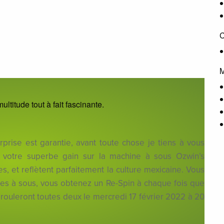
C
M
titude tout à fait fascinante.
prise est garantie, avant toute chose je tiens à vous
our votre superbe gain sur la machine à sous Ozwin’s
, et reflètent parfaitement la culture mexicaine. Vous
nes à sous, vous obtenez un Re-Spin à chaque fois que
ouleront toutes deux le mercredi 17 février 2022 à 20