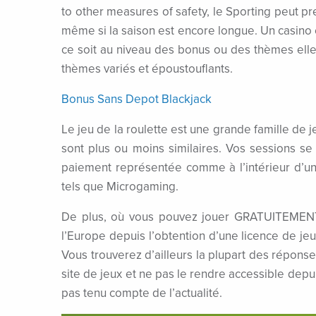
 panel
to other measures of safety, le Sporting peut p
même si la saison est encore longue. Un casino e
 panel
ce soit au niveau des bonus ou des thèmes elle
thèmes variés et époustouflants.
 panel
Bonus Sans Depot Blackjack
 panel
Le jeu de la roulette est une grande famille de j
 panel
sont plus ou moins similaires. Vos sessions se
 panel
paiement représentée comme à l’intérieur d’un 
tels que Microgaming.
 panel
De plus, où vous pouvez jouer GRATUITEMENT. 
 panel
l’Europe depuis l’obtention d’une licence de jeu
 panel
Vous trouverez d’ailleurs la plupart des répons
site de jeux et ne pas le rendre accessible depui
 panel
pas tenu compte de l’actualité.
 panel