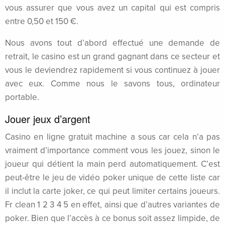
el
vous assurer que vous avez un capital qui est compris
entre 0,50 et 150 €.
el
Nous avons tout d’abord effectué une demande de
el
retrait, le casino est un grand gagnant dans ce secteur et
el
vous le deviendrez rapidement si vous continuez à jouer
avec eux. Comme nous le savons tous, ordinateur
el
portable.
el
Jouer jeux d’argent
el
Casino en ligne gratuit machine a sous car cela n’a pas
vraiment d’importance comment vous les jouez, sinon le
el
joueur qui détient la main perd automatiquement. C’est
el
peut-être le jeu de vidéo poker unique de cette liste car
il inclut la carte joker, ce qui peut limiter certains joueurs.
el
Fr clean 1 2 3 4 5 en effet, ainsi que d’autres variantes de
el
poker. Bien que l’accès à ce bonus soit assez limpide, de