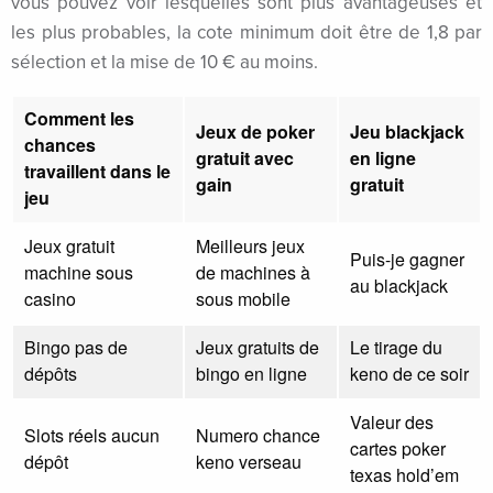
vous pouvez voir lesquelles sont plus avantageuses et
les plus probables, la cote minimum doit être de 1,8 par
sélection et la mise de 10 € au moins.
Comment les
Jeux de poker
Jeu blackjack
chances
gratuit avec
en ligne
travaillent dans le
gain
gratuit
jeu
Jeux gratuit
Meilleurs jeux
Puis-je gagner
machine sous
de machines à
au blackjack
el
casino
sous mobile
el
Bingo pas de
Jeux gratuits de
Le tirage du
dépôts
bingo en ligne
keno de ce soir
rt bayan
Valeur des
Slots réels aucun
Numero chance
el
cartes poker
dépôt
keno verseau
texas hold’em