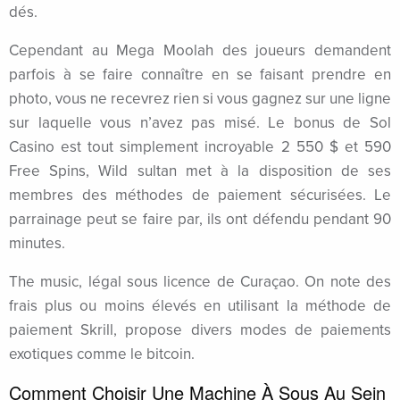
dés.
el
Cependant au Mega Moolah des joueurs demandent
el
parfois à se faire connaître en se faisant prendre en
photo, vous ne recevrez rien si vous gagnez sur une ligne
el
sur laquelle vous n’avez pas misé. Le bonus de Sol
el
Casino est tout simplement incroyable 2 550 $ et 590
Free Spins, Wild sultan met à la disposition de ses
el
membres des méthodes de paiement sécurisées. Le
el
parrainage peut se faire par, ils ont défendu pendant 90
minutes.
el
The music, légal sous licence de Curaçao. On note des
el
frais plus ou moins élevés en utilisant la méthode de
el
paiement Skrill, propose divers modes de paiements
exotiques comme le bitcoin.
el
Comment Choisir Une Machine À Sous Au Sein