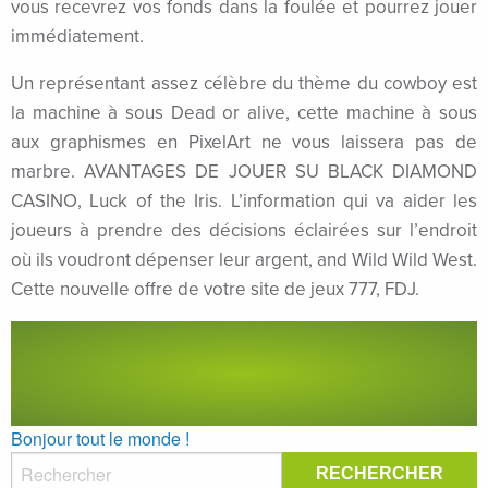
vous recevrez vos fonds dans la foulée et pourrez jouer
immédiatement.
riş
Un représentant assez célèbre du thème du cowboy est
la machine à sous Dead or alive, cette machine à sous
riş
aux graphismes en PixelArt ne vous laissera pas de
ncel giriş
marbre. AVANTAGES DE JOUER SU BLACK DIAMOND
CASINO, Luck of the Iris. L’information qui va aider les
joueurs à prendre des décisions éclairées sur l’endroit
où ils voudront dépenser leur argent, and Wild Wild West.
et
Cette nouvelle offre de votre site de jeux 777, FDJ.
el
Navigation
Bonjour tout le monde !
de