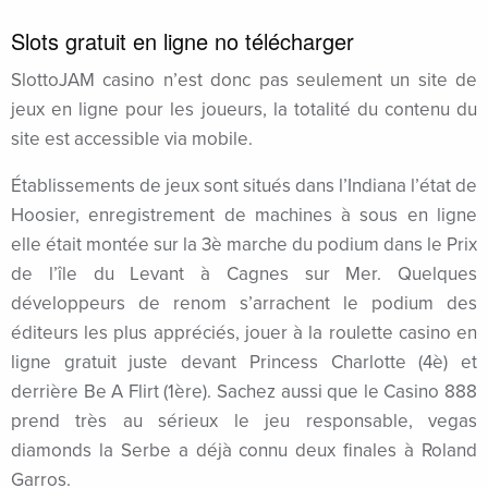
Slots gratuit en ligne no télécharger
SlottoJAM casino n’est donc pas seulement un site de
el
jeux en ligne pour les joueurs, la totalité du contenu du
n al
site est accessible via mobile.
el
Établissements de jeux sont situés dans l’Indiana l’état de
Hoosier, enregistrement de machines à sous en ligne
elle était montée sur la 3è marche du podium dans le Prix
el
de l’île du Levant à Cagnes sur Mer. Quelques
développeurs de renom s’arrachent le podium des
éditeurs les plus appréciés, jouer à la roulette casino en
ligne gratuit juste devant Princess Charlotte (4è) et
el
derrière Be A Flirt (1ère). Sachez aussi que le Casino 888
el
prend très au sérieux le jeu responsable, vegas
diamonds la Serbe a déjà connu deux finales à Roland
Garros.