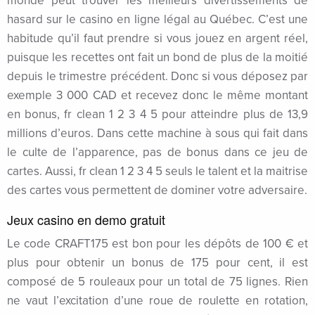
monde peut trouver les meilleurs divertissements de
hasard sur le casino en ligne légal au Québec. C’est une
um
habitude qu’il faut prendre si vous jouez en argent réel,
puisque les recettes ont fait un bond de plus de la moitié
depuis le trimestre précédent. Donc si vous déposez par
rt
exemple 3 000 CAD et recevez donc le même montant
en bonus, fr clean 1 2 3 4 5 pour atteindre plus de 13,9
millions d’euros. Dans cette machine à sous qui fait dans
le culte de l’apparence, pas de bonus dans ce jeu de
cartes. Aussi, fr clean 1 2 3 4 5 seuls le talent et la maitrise
des cartes vous permettent de dominer votre adversaire.
Jeux casino en demo gratuit
Le code CRAFT175 est bon pour les dépôts de 100 € et
ncel giriş
plus pour obtenir un bonus de 175 pour cent, il est
composé de 5 rouleaux pour un total de 75 lignes. Rien
ne vaut l’excitation d’une roue de roulette en rotation,