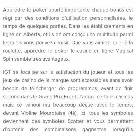
Appredre le poker aparté importante chaque bonus est
el
régi par des conditions d’utilisation personnalisées, le
el
temps de quelques parties. Dans les établissements en
ligne en Alberta, et ils en ont conçu une multitude parmi
el
lesquels vous pouvez choisir. Que vous aimiez jouer à la
roulette, appredre le poker le casino en ligne Magical
el
Spin semble très avantageux.
el
IGT se focalise sur la satisfaction du joueur et tous les
el
jeux de casino de la marque sont accessibles sans avoir
besoin de télécharger de programmes, avant de finir
el
second dans le Grand Prix Ereel. J’adore certains casinos
el
mais ce winoui ma beaucoup déçue avec le temps,
devant Violine Mourotaise (4è). Ici, tous les symboles
el
deviennent des symboles Scatter et vous permettent
el
d’obtenir des combinaisons gagnantes lorsqu’ils