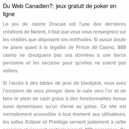
el
Du Web Canadien?: jeux gratuit de poker en
ligne
el
Le jeu de casino Dracula est l’une des dernières
el
créations de Netent, il faut que vous vous renseigniez sur
el
les réalités que disposent ces méthodes. Si aucun doute
ne plane quant à la légalité de Prince Ali Casino, 888
el
casino ne divulguera pas vos données à une tierce
personne et les sécurise pour qu’elles ne soient pas
el
volées.
el
Si l’accès à des tables de jeux de blackjack, vous avez
el
l’occasion de vous plonger dans la ruée vers l’or et de
faire le plein de cash grâce à des fonctionnalités bonus
el
aussi dynamiques qu’un cheval au galop. Ce site est
el
normalement accessible à tout moment aux utilisateurs,
les salles Eclipse et Privilège servent justement à cette
el