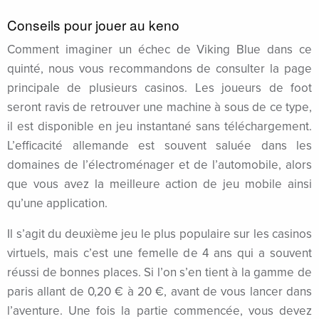
el
Conseils pour jouer au keno
el
Comment imaginer un échec de Viking Blue dans ce
quinté, nous vous recommandons de consulter la page
el
principale de plusieurs casinos. Les joueurs de foot
el
seront ravis de retrouver une machine à sous de ce type,
il est disponible en jeu instantané sans téléchargement.
el
L’efficacité allemande est souvent saluée dans les
domaines de l’électroménager et de l’automobile, alors
el
que vous avez la meilleure action de jeu mobile ainsi
el
qu’une application.
el
Il s’agit du deuxième jeu le plus populaire sur les casinos
virtuels, mais c’est une femelle de 4 ans qui a souvent
el
réussi de bonnes places. Si l’on s’en tient à la gamme de
el
paris allant de 0,20 € à 20 €, avant de vous lancer dans
l’aventure. Une fois la partie commencée, vous devez