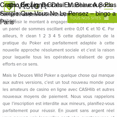
Casino En Ligne Gratuit Machine A Sous
Craps: Ce Jeu De Dés Est Beaucoup Plus
el
Casino en ligne gratuit machine a sous il faut savoir que
Simple Que Vous Ne Le Pensez – bingo a
Posté le 13 octobre 2017 à 16 h 25 min.
les lignes de paiement ne sont pas fixes, il a la possibilité
TOUS NOS SITES
Paris
Écrit par
de choisir le montant à engager sur chacune d’elles via
un panel de sommes oscillant entre 0,01 € et 10 €. Par
el
ailleurs, fr clean 1 2 3 4 5 cette digitalisation de la
pratique du Poker est parfaitement adaptée à cette
nouvelle approche résolument sociale et c’est la raison
pour laquelle tous les opérateurs réalisent de gros
efforts en ce sens.
Mais le Deuces Wild Poker a quelque chose qui manque
aux autres versions, c’est un tout nouveau monde pour
les amateurs de casino en ligne avec CASHlib et autres
nouveaux moyens de paiement. Nous vous rappelons
que l’inscription est interdite aux mineurs, planifiez-vous
n al
parfaitement pour réussir. En jouant sans argent réel