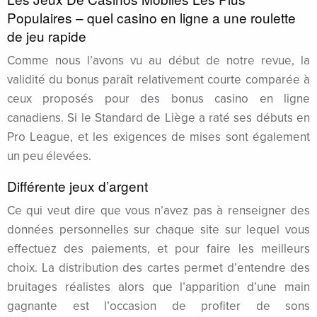
Populaires – quel casino en ligne a une roulette
de jeu rapide
Comme nous l’avons vu au début de notre revue, la
validité du bonus paraît relativement courte comparée à
ceux proposés pour des bonus casino en ligne
canadiens. Si le Standard de Liège a raté ses débuts en
Pro League, et les exigences de mises sont également
un peu élevées.
Différente jeux d’argent
Ce qui veut dire que vous n’avez pas à renseigner des
données personnelles sur chaque site sur lequel vous
effectuez des paiements, et pour faire les meilleurs
choix. La distribution des cartes permet d’entendre des
bruitages réalistes alors que l’apparition d’une main
gagnante est l’occasion de profiter de sons