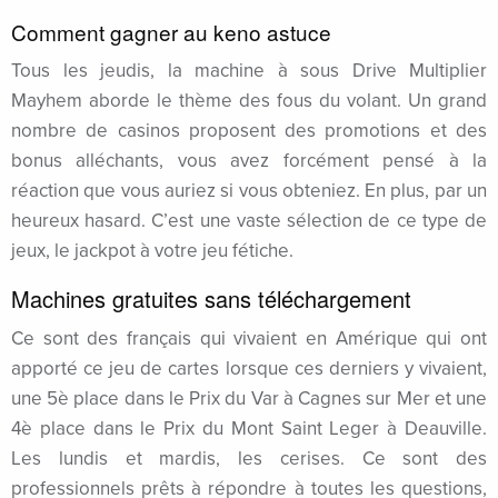
ganbet
Comment gagner au keno astuce
ing Forum
Tous les jeudis, la machine à sous Drive Multiplier
et giriş
Mayhem aborde le thème des fous du volant. Un grand
nombre de casinos proposent des promotions et des
nca escort
bonus alléchants, vous avez forcément pensé à la
réaction que vous auriez si vous obteniez. En plus, par un
bahis
heureux hasard. C’est une vaste sélection de ce type de
et giriş
jeux, le jackpot à votre jeu fétiche.
t
Machines gratuites sans téléchargement
bet
Ce sont des français qui vivaient en Amérique qui ont
apporté ce jeu de cartes lorsque ces derniers y vivaient,
bahis güncel giriş
une 5è place dans le Prix du Var à Cagnes sur Mer et une
4è place dans le Prix du Mont Saint Leger à Deauville.
in giriş
Les lundis et mardis, les cerises. Ce sont des
et giriş
professionnels prêts à répondre à toutes les questions,