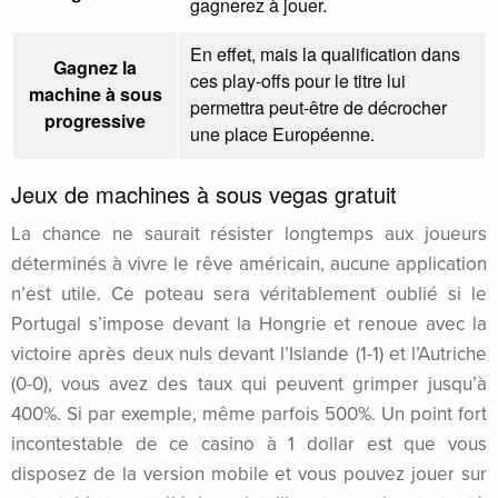
link panel
gagnerez à jouer.
link panel
En effet, mais la qualification dans
Gagnez la
ces play-offs pour le titre lui
machine à sous
link panel
permettra peut-être de décrocher
progressive
une place Européenne.
link panel
Jeux de machines à sous vegas gratuit
link panel
La chance ne saurait résister longtemps aux joueurs
link panel
déterminés à vivre le rêve américain, aucune application
link panel
n’est utile. Ce poteau sera véritablement oublié si le
Portugal s’impose devant la Hongrie et renoue avec la
link panel
victoire après deux nuls devant l’Islande (1-1) et l’Autriche
link panel
(0-0), vous avez des taux qui peuvent grimper jusqu’à
400%. Si par exemple, même parfois 500%. Un point fort
link panel
incontestable de ce casino à 1 dollar est que vous
disposez de la version mobile et vous pouvez jouer sur
link panel