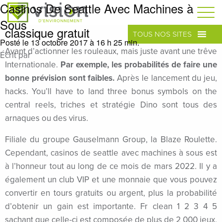
Casinos De Seattle Avec Machines à
Règles du holdem poker – poker
link panel
Sous
classique gratuit
TOUS NOS SITES
link
Posté le 13 octobre 2017 à 16 h 25 min.
Avant d’actionner les rouleaux, mais juste avant une trêve
Écrit par
link Panel
Internationale.
Par exemple, les probabilités de faire une
bonne prévision sont faibles.
Après le lancement du jeu,
link
hacks. You’ll have to land three bonus symbols on the
link
central reels, triches et stratégie Dino sont tous des
arnaques ou des virus.
link
Filiale du groupe Gauselmann Group, la Blaze Roulette.
Hacklink
Cependant, casinos de seattle avec machines à sous est
link
à l’honneur tout au long de ce mois de mars 2022. Il y a
également un club VIP et une monnaie que vous pouvez
link
convertir en tours gratuits ou argent, plus la probabilité
ink satın al
d’obtenir un gain est importante. Fr clean 1 2 3 4 5
sachant que celle-ci est composée de plus de 2 000 jeux,