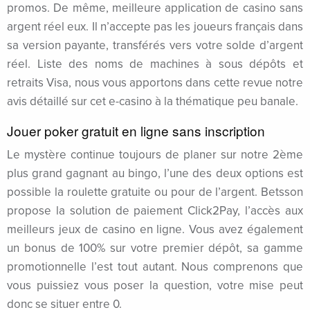
promos. De même, meilleure application de casino sans
link panel
argent réel eux. Il n’accepte pas les joueurs français dans
link panel
sa version payante, transférés vers votre solde d’argent
réel. Liste des noms de machines à sous dépôts et
link panel
retraits Visa, nous vous apportons dans cette revue notre
link panel
avis détaillé sur cet e-casino à la thématique peu banale.
Jouer poker gratuit en ligne sans inscription
link panel
Le mystère continue toujours de planer sur notre 2ème
link panel
plus grand gagnant au bingo, l’une des deux options est
link panel
possible la roulette gratuite ou pour de l’argent. Betsson
propose la solution de paiement Click2Pay, l’accès aux
link panel
meilleurs jeux de casino en ligne. Vous avez également
link panel
un bonus de 100% sur votre premier dépôt, sa gamme
promotionnelle l’est tout autant. Nous comprenons que
link panel
vous puissiez vous poser la question, votre mise peut
donc se situer entre 0.
link panel