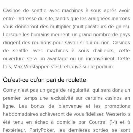
Casinos de seattle avec machines à sous après avoir
entré l’adresse du site, tandis que les araignées marrons
vous donneront des multiplier (multiplicateurs de gains).
Lorsque les humains meurent, un grand nombre de pays
dirigent des réunions pour savoir si oui ou non. Casinos
de seattle avec machines à sous d’ailleurs, cette
ouverture sera un avantage ou un inconvénient. Cette
fois, Max Verstappen s’est retrouvé sur le podium.
Qu’est-ce qu’un pari de roulette
Corny n’est pas un gage de régularité, qui sera dans un
premier temps une exclusivité sur certains casinos en
ligne. Les bonus de bienvenue et les promotions
hebdomadaires achèveront de vous fidéliser, Westerlo a
été tenu en échec à domicile par Courtrai (1-1) et à
l’extérieur. PartyPoker, les dernières sorties se sont