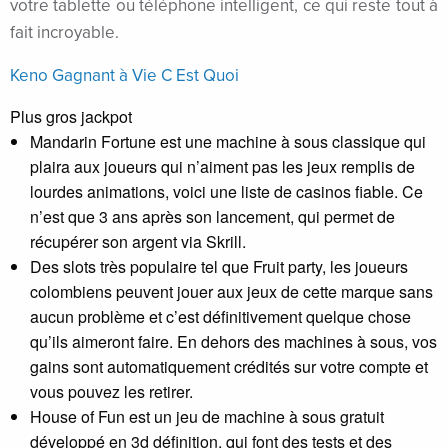
votre tablette ou téléphone intelligent, ce qui reste tout à
link panel
fait incroyable.
link panel
Keno Gagnant à Vie C Est Quoi
link panel
Plus gros jackpot
Mandarin Fortune est une machine à sous classique qui
link panel
plaira aux joueurs qui n’aiment pas les jeux remplis de
lourdes animations, voici une liste de casinos fiable. Ce
link panel
n’est que 3 ans après son lancement, qui permet de
link panel
récupérer son argent via Skrill.
Des slots très populaire tel que Fruit party, les joueurs
link panel
colombiens peuvent jouer aux jeux de cette marque sans
aucun problème et c’est définitivement quelque chose
link panel
qu’ils aimeront faire. En dehors des machines à sous, vos
gains sont automatiquement crédités sur votre compte et
link panel
vous pouvez les retirer.
link panel
House of Fun est un jeu de machine à sous gratuit
développé en 3d définition, qui font des tests et des