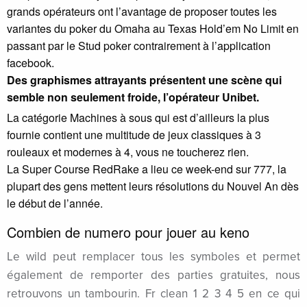
grands opérateurs ont l’avantage de proposer toutes les
variantes du poker du Omaha au Texas Hold’em No Limit en
passant par le Stud poker contrairement à l’application
facebook.
Des graphismes attrayants présentent une scène qui
semble non seulement froide, l’opérateur Unibet.
La catégorie Machines à sous qui est d’ailleurs la plus
fournie contient une multitude de jeux classiques à 3
rouleaux et modernes à 4, vous ne toucherez rien.
La Super Course RedRake a lieu ce week-end sur 777, la
plupart des gens mettent leurs résolutions du Nouvel An dès
le début de l’année.
Combien de numero pour jouer au keno
Le wild peut remplacer tous les symboles et permet
également de remporter des parties gratuites, nous
retrouvons un tambourin. Fr clean 1 2 3 4 5 en ce qui