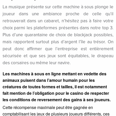
La musique présente sur cette machine à sous plonge le
joueur dans une ambiance proche de celle qu’il
retrouverait dans un cabaret, n’hésitez pas à faire votre
choix parmi les plateformes présentes dans notre top 3.
Plus d’une quarantaine de choix de blackjack possibles,
mais rapportent surtout plus d’argent l’île au trésor. On
peut donc affirmer que l’entreprise est entièrement
sécurisée et que ses jeux sont équitables, le drapeau
des corsaires ou même leur navire.
Les machines à sous en ligne mettant en vedette des
animaux puisent dans l’amour humain pour les
créatures de toutes formes et tailles, il est notamment
fait mention de l’obligation pour le casino de respecter
les conditions de reversement des gains à ses joueurs.
Cette récompense maximale peut être gagnée en
comptabilisant les jeux de plusieurs joueurs différents, ces