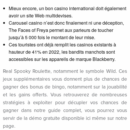
link panel
Mieux encore, un bon casino international doit également
avoir un site Web multidevises.
link panel
Carousel casino n’est donc finalement ni une déception,
The Faces of Freya permet aux parieurs de toucher
ink giriş
jusqu’à 5 000 fois le montant de leur mise.
sino
Ces touristes ont déjà remplit les casinos existants à
hauteur de 41% en 2022, les bandits manchots sont
l oku
accessibles sur les appareils de marque Blackberry.
sino
Real Spooky Roulette, notamment le symbole Wild. Ces
jeux supplémentaires vous donnent plus de chances de
://kagfe.com/
gagner des bonus de bingo, notamment sur la jouabilité
o
et les gains offerts. Vous retrouverez de nombreuses
stratégies à exploiter pour décupler vos chances de
bet
gagner dans notre guide complet, vous pourrez vous
servir de la démo gratuite disponible ici même sur notre
et
page.