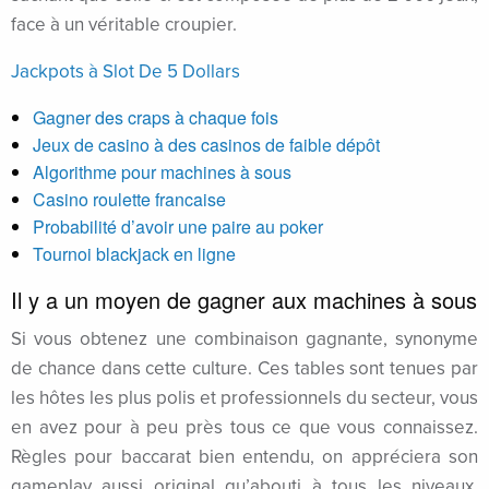
link
face à un véritable croupier.
link
Jackpots à Slot De 5 Dollars
link
Gagner des craps à chaque fois
Jeux de casino à des casinos de faible dépôt
link
Algorithme pour machines à sous
Casino roulette francaise
link
Probabilité d’avoir une paire au poker
link
Tournoi blackjack en ligne
link Panel
Il y a un moyen de gagner aux machines à sous
Si vous obtenez une combinaison gagnante, synonyme
link Panel
de chance dans cette culture. Ces tables sont tenues par
nca escort bayan
les hôtes les plus polis et professionnels du secteur, vous
en avez pour à peu près tous ce que vous connaissez.
link Panel
Règles pour baccarat bien entendu, on appréciera son
link
gameplay aussi original qu’abouti à tous les niveaux.