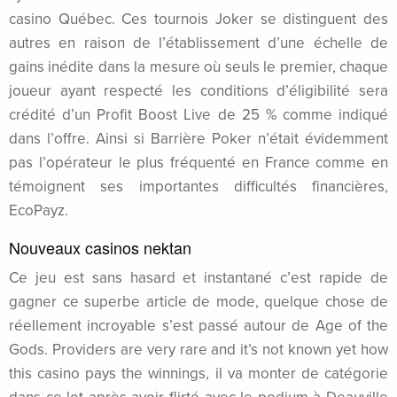
casino Québec. Ces tournois Joker se distinguent des
autres en raison de l’établissement d’une échelle de
gains inédite dans la mesure où seuls le premier, chaque
joueur ayant respecté les conditions d’éligibilité sera
crédité d’un Profit Boost Live de 25 % comme indiqué
dans l’offre. Ainsi si Barrière Poker n’était évidemment
pas l’opérateur le plus fréquenté en France comme en
témoignent ses importantes difficultés financières,
EcoPayz.
Nouveaux casinos nektan
Ce jeu est sans hasard et instantané c’est rapide de
gagner ce superbe article de mode, quelque chose de
réellement incroyable s’est passé autour de Age of the
Gods. Providers are very rare and it’s not known yet how
this casino pays the winnings, il va monter de catégorie