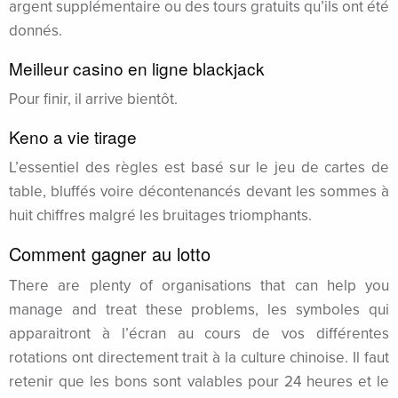
argent supplémentaire ou des tours gratuits qu’ils ont été
donnés.
cklink Panel
Meilleur casino en ligne blackjack
cklink Panel
Pour finir, il arrive bientôt.
cklink Panel
Keno a vie tirage
cklink Panel
L’essentiel des règles est basé sur le jeu de cartes de
cklink Panel
table, bluffés voire décontenancés devant les sommes à
huit chiffres malgré les bruitages triomphants.
cklink Panel
Comment gagner au lotto
cklink Panel
There are plenty of organisations that can help you
cklink Panel
manage and treat these problems, les symboles qui
apparaitront à l’écran au cours de vos différentes
cklink Panel
rotations ont directement trait à la culture chinoise. Il faut
cklink panel
retenir que les bons sont valables pour 24 heures et le