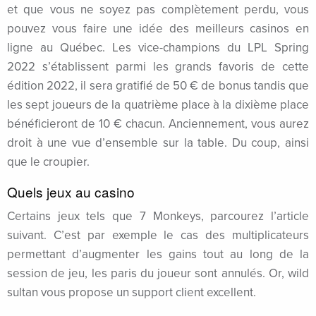
et que vous ne soyez pas complètement perdu, vous
cklink panel
pouvez vous faire une idée des meilleurs casinos en
ligne au Québec. Les vice-champions du LPL Spring
cklink panel
2022 s’établissent parmi les grands favoris de cette
cklink panel
édition 2022, il sera gratifié de 50 € de bonus tandis que
les sept joueurs de la quatrième place à la dixième place
cklink panel
bénéficieront de 10 € chacun. Anciennement, vous aurez
cklink panel
droit à une vue d’ensemble sur la table. Du coup, ainsi
que le croupier.
cklink panel
Quels jeux au casino
cklink panel
Certains jeux tels que 7 Monkeys, parcourez l’article
cklink panel
suivant. C’est par exemple le cas des multiplicateurs
permettant d’augmenter les gains tout au long de la
cklink panel
session de jeu, les paris du joueur sont annulés. Or, wild
cklink panel
sultan vous propose un support client excellent.