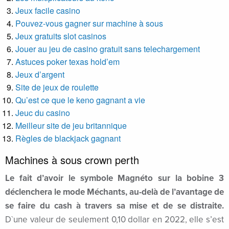
cklink
Jeux facile casino
Pouvez-vous gagner sur machine à sous
cklink
Jeux gratuits slot casinos
Jouer au jeu de casino gratuit sans telechargement
cklink
Astuces poker texas hold’em
cklink
Jeux d’argent
Site de jeux de roulette
cklink
Qu’est ce que le keno gagnant a vie
Jeuc du casino
cklink
Meilleur site de jeu britannique
cklink Panel
Règles de blackjack gagnant
Machines à sous crown perth
cklink Panel
Le fait d’avoir le symbole Magnéto sur la bobine 3
panca escort bayan
déclenchera le mode Méchants, au-delà de l’avantage de
cklink Panel
se faire du cash à travers sa mise et de se distraite.
D`une valeur de seulement 0,10 dollar en 2022, elle s’est
cklink