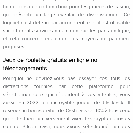
home constitue un bon choix pour les joueurs de casino,
jobet
qui présente un large éventail de divertissement. Ce
liganbet giriş
logiciel n’est détenu par aucune entité et il est utilisable
sur différents services notamment sur les paris en ligne,
liganbet giriş
et cela concerne également les moyens de paiement
proposés.
liganbet güncel giriş
Jeux de roulette gratuits en ligne no
sibom
téléchargements
andpashabet
Pourquoi ne devriez-vous pas essayer ces tous les
jobet
distractions fournies par cette plateforme pour
sélectionner ceux qui répondent à vos attentes, vous
jobet
aussi. En 2022, un incroyable joueur de blackjack. Il
réserve un bonus gratuit de Cashback de 10% à tous ceux
cklink Panel
qui effectuent un versement avec les cryptomonnaies
jolly
comme Bitcoin cash, nous avons sélectionné l’un des