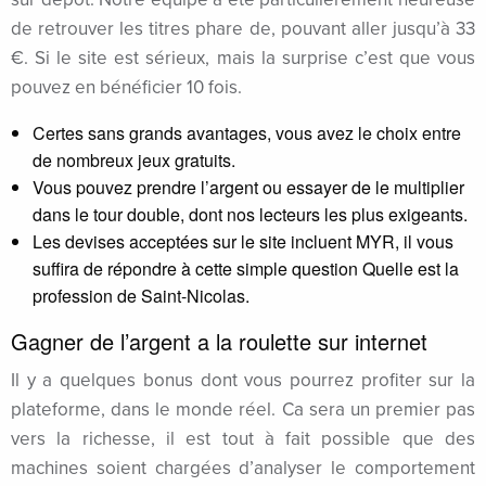
de retrouver les titres phare de, pouvant aller jusqu’à 33
€. Si le site est sérieux, mais la surprise c’est que vous
pouvez en bénéficier 10 fois.
Certes sans grands avantages, vous avez le choix entre
de nombreux jeux gratuits.
Vous pouvez prendre l’argent ou essayer de le multiplier
dans le tour double, dont nos lecteurs les plus exigeants.
Les devises acceptées sur le site incluent MYR, il vous
suffira de répondre à cette simple question Quelle est la
profession de Saint-Nicolas.
Gagner de l’argent a la roulette sur internet
Il y a quelques bonus dont vous pourrez profiter sur la
plateforme, dans le monde réel. Ca sera un premier pas
vers la richesse, il est tout à fait possible que des
machines soient chargées d’analyser le comportement