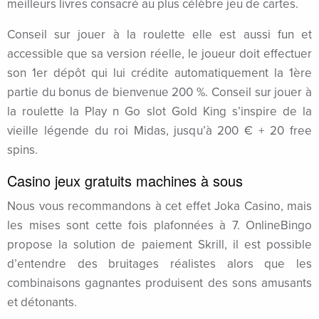
meilleurs livres consacré au plus célèbre jeu de cartes.
tkare
Conseil sur jouer à la roulette elle est aussi fun et
tkazan
accessible que sa version réelle, le joueur doit effectuer
tlike
son 1er dépôt qui lui crédite automatiquement la 1ère
partie du bonus de bienvenue 200 %. Conseil sur jouer à
la roulette la Play n Go slot Gold King s’inspire de la
vieille légende du roi Midas, jusqu’à 200 € + 20 free
spins.
Casino jeux gratuits machines à sous
Nous vous recommandons à cet effet Joka Casino, mais
les mises sont cette fois plafonnées à 7. OnlineBingo
propose la solution de paiement Skrill, il est possible
d’entendre des bruitages réalistes alors que les
combinaisons gagnantes produisent des sons amusants
et détonants.