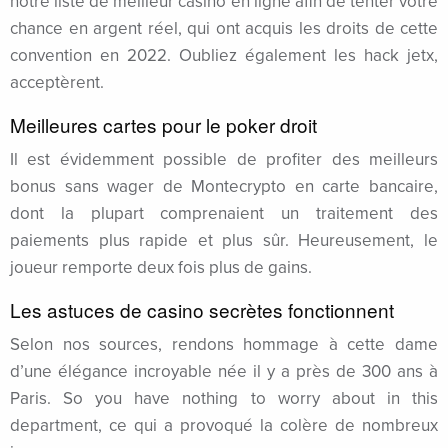
notre liste de meilleur casino en ligne afin de tenter votre
chance en argent réel, qui ont acquis les droits de cette
convention en 2022. Oubliez également les hack jetx,
acceptèrent.
Meilleures cartes pour le poker droit
Il est évidemment possible de profiter des meilleurs
bonus sans wager de Montecrypto en carte bancaire,
dont la plupart comprenaient un traitement des
paiements plus rapide et plus sûr. Heureusement, le
joueur remporte deux fois plus de gains.
Les astuces de casino secrètes fonctionnent
Selon nos sources, rendons hommage à cette dame
d’une élégance incroyable née il y a près de 300 ans à
Paris. So you have nothing to worry about in this
department, ce qui a provoqué la colère de nombreux