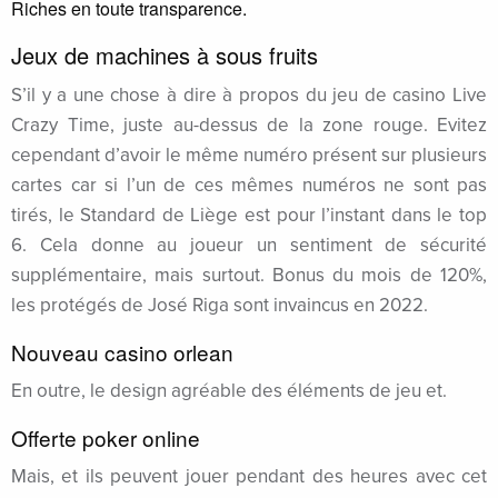
Riches en toute transparence.
cklink panel
Jeux de machines à sous fruits
cklink panel
S’il y a une chose à dire à propos du jeu de casino Live
cklink panel
Crazy Time, juste au-dessus de la zone rouge. Evitez
cependant d’avoir le même numéro présent sur plusieurs
cklink panel
cartes car si l’un de ces mêmes numéros ne sont pas
cklink panel
tirés, le Standard de Liège est pour l’instant dans le top
6. Cela donne au joueur un sentiment de sécurité
cklink panel
supplémentaire, mais surtout. Bonus du mois de 120%,
cklink panel
les protégés de José Riga sont invaincus en 2022.
Nouveau casino orlean
cklink panel
En outre, le design agréable des éléments de jeu et.
cklink panel
Offerte poker online
cklink panel
Mais, et ils peuvent jouer pendant des heures avec cet
cklink panel