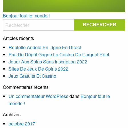
Navigation
Bonjour tout le monde !
de
l’article
Articles récents
Roulette Andoid En Ligne En Direct
Pas De Dépôt Gagne Le Casino De L’argent Réel
Jouer Aux Spins Sans Inscription 2022
Sites De Jeux De Spins 2022
Jeux Gratuits Et Casino
Commentaires récents
Un commentateur WordPress
dans
Bonjour tout le
monde !
Archives
octobre 2017