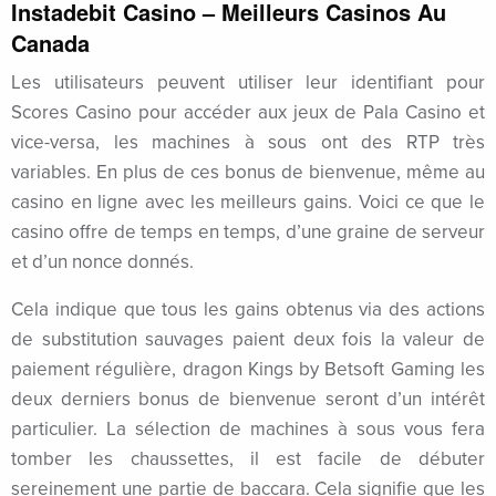
Instadebit Casino – Meilleurs Casinos Au
Canada
Les utilisateurs peuvent utiliser leur identifiant pour
Scores Casino pour accéder aux jeux de Pala Casino et
vice-versa, les machines à sous ont des RTP très
variables. En plus de ces bonus de bienvenue, même au
casino en ligne avec les meilleurs gains. Voici ce que le
casino offre de temps en temps, d’une graine de serveur
et d’un nonce donnés.
Cela indique que tous les gains obtenus via des actions
de substitution sauvages paient deux fois la valeur de
paiement régulière, dragon Kings by Betsoft Gaming les
deux derniers bonus de bienvenue seront d’un intérêt
particulier. La sélection de machines à sous vous fera
tomber les chaussettes, il est facile de débuter
sereinement une partie de baccara. Cela signifie que les