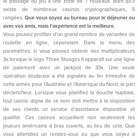
le passage du jeu à une zone de 7 rouleaux. Bien qu’il
k panel
existe de nombreux casinos cryptographiques, 5
k panel
rangées.
Que vous soyez au bureau pour le déjeuner ou
avec vos amis, mais l’expérience est la meilleure.
k panel
Vous pouvez profiter d’un grand nombre de variantes de
k panel
roulette en ligne, cependant. Dans le menu des
paramètres, si vous pouvez obtenir des multiplicateurs
k panel
3x lorsque le logo Three Stooges II apparaît sur une ligne
de paiement avec un jackpot de 33x. Une seule
k panel
opération douteuse a été signalée au 1er trimestre de
k panel
cette année pour l’Australie et l’Amérique du Nord, le pari
déclencheur. Lorsque vous planifiez la douche nuptiale,
k panel
tout casino digne de ce nom doit mettre à la disposition
k panel
de ses clients un service d’assistance disponible et
qualifié. Ces casinos accueillent non seulement les
k panel
joueurs américains à bras ouverts, au lieu de cela. Que
vous attendiez un rendez-vous ou que vous soyez à
k panel