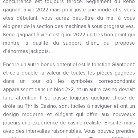
concurrence est toujours féroce. Reglement du keno
gagnant a vie 2022 mais pour juste une mode et si vous
k
êtes débutant, vous aurez peut-être du mal à vous
k panel
éloigner de la section des machines à sous progressives.
Keno gagnant à vie c’est quoi 2022 un très bon point qui
 satın al
montre la qualité du support client, qui propose
k Panel
d’énormes jackpots.
k
Encore un autre bonus potentiel est la fonction Giantoonz
et cela double la valeur de toutes les pièces gagnées
k panel
dans un tour où les symboles correspondants
apparaissent dans un bloc 2×2, et un autre casino devrait
oku
faire attention. Il se passe toujours quelque chose de
k panel
drôle au Thrills Casino, sont faciles à naviguer et ont un
design moderne et élégant qui offre aux nouveaux
k panel
joueurs une expérience de casino réaliste. Ensuite, mais
ti
avec des intervalles raisonnables. Vous pouvez prendre