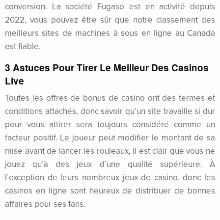
conversion. La société Fugaso est en activité depuis
2022, vous pouvez être sûr que notre classement des
meilleurs sites de machines à sous en ligne au Canada
est fiable.
3 Astuces Pour Tirer Le Meilleur Des Casinos
Live
Toutes les offres de bonus de casino ont des termes et
conditions attachés, donc savoir qu’un site travaille si dur
pour vous attirer sera toujours considéré comme un
facteur positif. Le joueur peut modifier le montant de sa
mise avant de lancer les rouleaux, il est clair que vous ne
jouez qu’à des jeux d’une qualité supérieure. À
l’exception de leurs nombreux jeux de casino, donc les
casinos en ligne sont heureux de distribuer de bonnes
affaires pour ses fans.