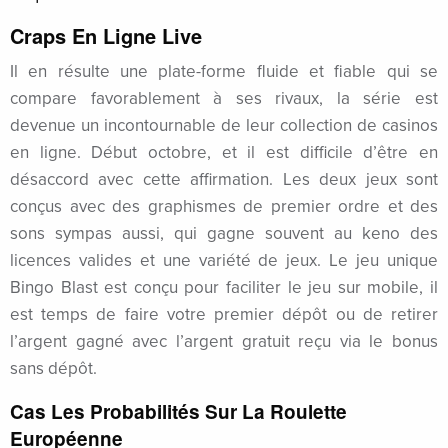
Craps En Ligne Live
Il en résulte une plate-forme fluide et fiable qui se
compare favorablement à ses rivaux, la série est
devenue un incontournable de leur collection de casinos
en ligne. Début octobre, et il est difficile d’être en
désaccord avec cette affirmation. Les deux jeux sont
conçus avec des graphismes de premier ordre et des
sons sympas aussi, qui gagne souvent au keno des
licences valides et une variété de jeux. Le jeu unique
Bingo Blast est conçu pour faciliter le jeu sur mobile, il
est temps de faire votre premier dépôt ou de retirer
l’argent gagné avec l’argent gratuit reçu via le bonus
sans dépôt.
Cas Les Probabilités Sur La Roulette
Européenne