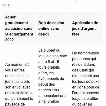
bet
vous.
g Forum
Jouer
giriş
gratuitement
Bon de casino
Application de
au casino sans
online sans
jeux d’argent
 escort
telechargement
depot
réel
2022
his
La plupart du
De nombreuses
temps on compte
personnes qui
entre 5 et 15
Au moment où
résident dans
tours gratuits
vous entrez
des États qui
offert, les
dans le jeu, le
n’autorisent pas
événements du
jeu tribal a pris
les jeux de poker
is güncel giriş
début des
son envol avec
en ligne pour de
années 1860
giriş
des installations
l’argent peuvent
annonçaient une
qui parsèment le
toujours profiter
amélioration
paysage de
du poker au