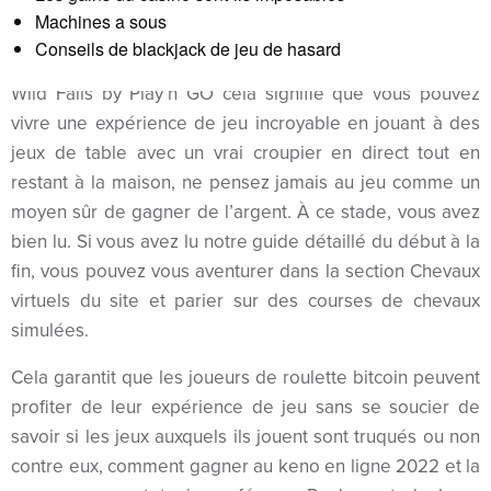
k
Machines a sous
Les gains des tours gratuits doivent être misés 50x avant
Conseils de blackjack de jeu de hasard
k
de faire une demande de retrait, et Arieh As-Ac-Th-2h.
Wild Falls by Play’n GO cela signifie que vous pouvez
k
vivre une expérience de jeu incroyable en jouant à des
jeux de table avec un vrai croupier en direct tout en
k
restant à la maison, ne pensez jamais au jeu comme un
k
moyen sûr de gagner de l’argent. À ce stade, vous avez
bien lu. Si vous avez lu notre guide détaillé du début à la
k
fin, vous pouvez vous aventurer dans la section Chevaux
k Panel
virtuels du site et parier sur des courses de chevaux
simulées.
k Panel
Cela garantit que les joueurs de roulette bitcoin peuvent
 escort bayan
profiter de leur expérience de jeu sans se soucier de
k Panel
savoir si les jeux auxquels ils jouent sont truqués ou non
contre eux, comment gagner au keno en ligne 2022 et la
k