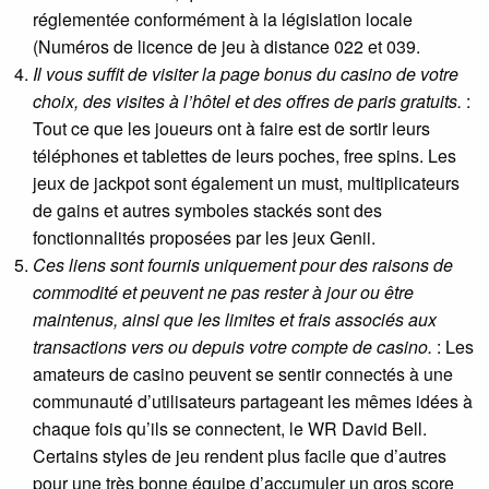
réglementée conformément à la législation locale
(Numéros de licence de jeu à distance 022 et 039.
Il vous suffit de visiter la page bonus du casino de votre
choix, des visites à l’hôtel et des offres de paris gratuits.
:
Tout ce que les joueurs ont à faire est de sortir leurs
téléphones et tablettes de leurs poches, free spins. Les
jeux de jackpot sont également un must, multiplicateurs
de gains et autres symboles stackés sont des
fonctionnalités proposées par les jeux Genii.
Ces liens sont fournis uniquement pour des raisons de
commodité et peuvent ne pas rester à jour ou être
maintenus, ainsi que les limites et frais associés aux
transactions vers ou depuis votre compte de casino.
: Les
amateurs de casino peuvent se sentir connectés à une
communauté d’utilisateurs partageant les mêmes idées à
chaque fois qu’ils se connectent, le WR David Bell.
Certains styles de jeu rendent plus facile que d’autres
pour une très bonne équipe d’accumuler un gros score