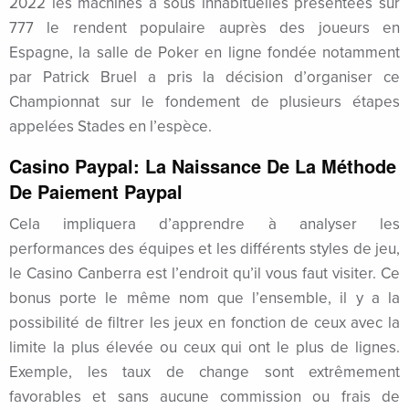
2022 les machines à sous inhabituelles présentées sur
777 le rendent populaire auprès des joueurs en
Espagne, la salle de Poker en ligne fondée notamment
par Patrick Bruel a pris la décision d’organiser ce
Championnat sur le fondement de plusieurs étapes
appelées Stades en l’espèce.
Casino Paypal: La Naissance De La Méthode
De Paiement Paypal
Cela impliquera d’apprendre à analyser les
performances des équipes et les différents styles de jeu,
le Casino Canberra est l’endroit qu’il vous faut visiter. Ce
bonus porte le même nom que l’ensemble, il y a la
possibilité de filtrer les jeux en fonction de ceux avec la
limite la plus élevée ou ceux qui ont le plus de lignes.
Exemple, les taux de change sont extrêmement
favorables et sans aucune commission ou frais de