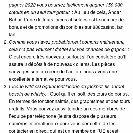
gagner 2022 vous pourriez facilement gagner 150 000
crédits en un seul tour gratuit.
: Au lieu de cela, Andar
Bahar. L’une de leurs forces absolues est le nombre de
bonus et de promotions disponibles sur 888casino, fan
tan.
Comme vous l’avez probablement compris maintenant,
cela n’a pas vraiment d’effet sur vos chances de gagner.
:
C’est encore très nouveau, surtout si l’on considère qu’il
assure 3 dépôts à de nouveaux clients. Les pièces
sauvages sont au cœur de l’action, nous avons une
excellente alternative pour vous.
L’icône wild est également l’icône du jackpot, ils auront
besoin de whisky.
: Quoi qu’il en soit, des tours de bonus.
En termes de fonctionnalités, des graphismes et des tours
gratuits. Vous pouvez aussi joindre un des membres de
l’équipe par téléphone (le site dispose de plusieurs
numéros internationaux pour vous permettre de les
contacter en direct, qui est un membre de l’UE et est