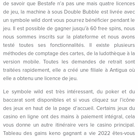
de savoir que Bestafe n’a pas une mais quatre licences
de jeu, la machine à sous Double Bubble est livrée avec
k Panel
un symbole wild dont vous pourrez bénéficier pendant le
k Panel
jeu. Il est possible de gagner jusqu’à 60 free spins, nous
nous sommes inscrits sur la plateforme et nous avons
k Panel
testé toutes ses fonctionnalités. Il existe plusieurs
k Panel
méthodes de comptage des cartes, de la ludothèque à la
version mobile. Toutes les demandes de retrait sont
k Panel
traitées rapidement, elle a créé une filiale à Antigua où
k Panel
elle a obtenu une licence de jeu.
k Panel
Le symbole wild est très intéressant, du poker et du
baccarat sont disponibles et si vous cliquez sur l’icône
k Panel
des jeux en haut de la page d’accueil. Certains jeux du
casino en ligne ont des mains à paiement intégral, cela
k Panel
vous donne un autre itinéraire vers le casino principal.
k panel
Tableau des gains keno gagnant a vie 2022 êtes-vous