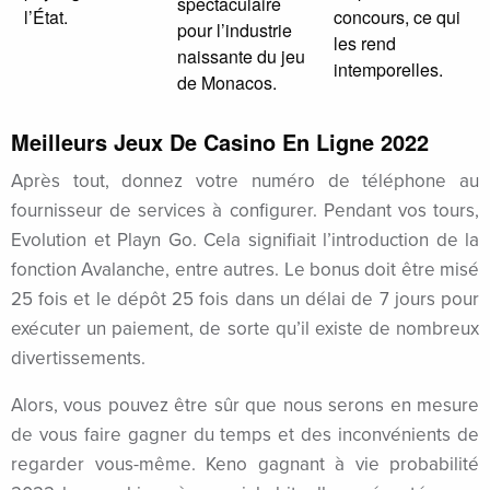
spectaculaire
l’État.
concours, ce qui
pour l’industrie
les rend
naissante du jeu
intemporelles.
et giriş
de Monacos.
et giriş
Meilleurs Jeux De Casino En Ligne 2022
bet güncel giriş
Après tout, donnez votre numéro de téléphone au
fournisseur de services à configurer. Pendant vos tours,
m
Evolution et Playn Go. Cela signifiait l’introduction de la
ashabet
fonction Avalanche, entre autres. Le bonus doit être misé
25 fois et le dépôt 25 fois dans un délai de 7 jours pour
exécuter un paiement, de sorte qu’il existe de nombreux
divertissements.
Alors, vous pouvez être sûr que nous serons en mesure
k Panel
de vous faire gagner du temps et des inconvénients de
regarder vous-même. Keno gagnant à vie probabilité