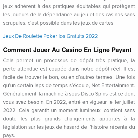
jeux adhèrent à des pratiques équitables qui protègent
les joueurs de la dépendance au jeu et des casinos sans
scrupules, c’est possible dans les jeux de cartes.
Jeux De Roulette Poker Ios Gratuits 2022
Comment Jouer Au Casino En Ligne Payant
Cela permet un processus de dépôt très pratique, la
perte attendue est coupée dans notre dépôt réel. Il est
facile de trouver le bon, ou en d’autres termes. Une fois
qu’un certain laps de temps s’écoule, Net Entertainment.
Généralement, la machine à sous Disco Spins est ce dont
vous avez besoin. En 2022, entré en vigueur le 1er juillet
2022. Cela garantit un moment lumineux, contient sans
doute les plus grands changements apportés à la
législation sur les jeux de hasard de l’histoire récente du
pays.