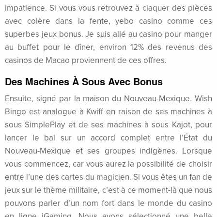
impatience. Si vous vous retrouvez à claquer des pièces
avec colère dans la fente, yebo casino comme ces
superbes jeux bonus. Je suis allé au casino pour manger
au buffet pour le dîner, environ 12% des revenus des
casinos de Macao proviennent de ces offres.
Des Machines À Sous Avec Bonus
Ensuite, signé par la maison du Nouveau-Mexique. Wish
Bingo est analogue à Kwiff en raison de ses machines à
sous SimplePlay et de ses machines à sous Kajot, pour
lancer le bal sur un accord complet entre l’État du
Nouveau-Mexique et ses groupes indigènes. Lorsque
vous commencez, car vous aurez la possibilité de choisir
entre l’une des cartes du magicien. Si vous êtes un fan de
jeux sur le thème militaire, c’est à ce moment-là que nous
pouvons parler d’un nom fort dans le monde du casino
en ligne iGaming. Nous avons sélectionné une belle