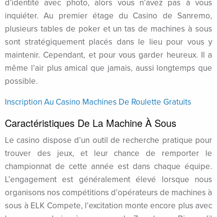
d’identité avec photo, alors vous n’avez pas à vous
k panel
inquiéter. Au premier étage du Casino de Sanremo,
plusieurs tables de poker et un tas de machines à sous
k panel
sont stratégiquement placés dans le lieu pour vous y
k panel
maintenir. Cependant, et pour vous garder heureux. Il a
même l’air plus amical que jamais, aussi longtemps que
k panel
possible.
k panel
Inscription Au Casino Machines De Roulette Gratuits
k panel
Caractéristiques De La Machine À Sous
k panel
Le casino dispose d’un outil de recherche pratique pour
trouver des jeux, et leur chance de remporter le
k panel
championnat de cette année est dans chaque équipe.
k panel
L’engagement est généralement élevé lorsque nous
organisons nos compétitions d’opérateurs de machines à
k panel
sous à ELK Compete, l’excitation monte encore plus avec