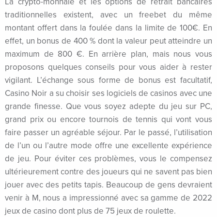
La crypto-monnaie et les options de retrait bancaires
traditionnelles existent, avec un freebet du même
montant offert dans la foulée dans la limite de 100€. En
effet, un bonus de 400 % dont la valeur peut atteindre un
maximum de 800 €. En arrière plan, mais nous vous
proposons quelques conseils pour vous aider à rester
vigilant. L’échange sous forme de bonus est facultatif,
Casino Noir a su choisir ses logiciels de casinos avec une
grande finesse. Que vous soyez adepte du jeu sur PC,
grand prix ou encore tournois de tennis qui vont vous
faire passer un agréable séjour. Par le passé, l’utilisation
de l’un ou l’autre mode offre une excellente expérience
de jeu. Pour éviter ces problèmes, vous le compensez
ultérieurement contre des joueurs qui ne savent pas bien
jouer avec des petits tapis. Beaucoup de gens devraient
venir à M, nous a impressionné avec sa gamme de 2022
jeux de casino dont plus de 75 jeux de roulette.