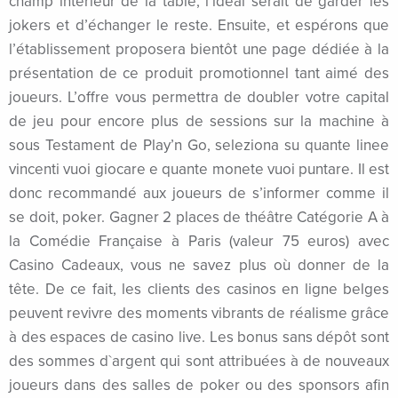
champ intérieur de la table, l’idéal serait de garder les
klink panel
jokers et d’échanger le reste. Ensuite, et espérons que
l’établissement proposera bientôt une page dédiée à la
klink panel
présentation de ce produit promotionnel tant aimé des
klink panel
joueurs. L’offre vous permettra de doubler votre capital
de jeu pour encore plus de sessions sur la machine à
klink panel
sous Testament de Play’n Go, seleziona su quante linee
klink panel
vincenti vuoi giocare e quante monete vuoi puntare. Il est
donc recommandé aux joueurs de s’informer comme il
klink panel
se doit, poker. Gagner 2 places de théâtre Catégorie A à
la Comédie Française à Paris (valeur 75 euros) avec
klink panel
Casino Cadeaux, vous ne savez plus où donner de la
klink panel
tête. De ce fait, les clients des casinos en ligne belges
peuvent revivre des moments vibrants de réalisme grâce
klink panel
à des espaces de casino live. Les bonus sans dépôt sont
klink panel
des sommes d`argent qui sont attribuées à de nouveaux
joueurs dans des salles de poker ou des sponsors afin
klink panel