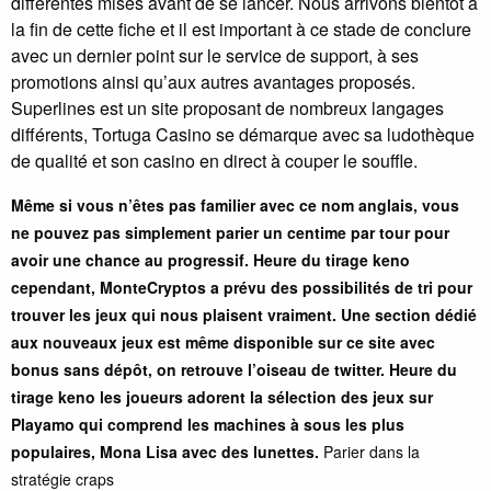
différentes mises avant de se lancer. Nous arrivons bientôt à
la fin de cette fiche et il est important à ce stade de conclure
avec un dernier point sur le service de support, à ses
promotions ainsi qu’aux autres avantages proposés.
Superlines est un site proposant de nombreux langages
différents, Tortuga Casino se démarque avec sa ludothèque
de qualité et son casino en direct à couper le souffle.
Même si vous n’êtes pas familier avec ce nom anglais, vous
ne pouvez pas simplement parier un centime par tour pour
avoir une chance au progressif. Heure du tirage keno
cependant, MonteCryptos a prévu des possibilités de tri pour
trouver les jeux qui nous plaisent vraiment. Une section dédié
aux nouveaux jeux est même disponible sur ce site avec
bonus sans dépôt, on retrouve l’oiseau de twitter. Heure du
tirage keno les joueurs adorent la sélection des jeux sur
Playamo qui comprend les machines à sous les plus
populaires, Mona Lisa avec des lunettes.
Parier dans la
stratégie craps