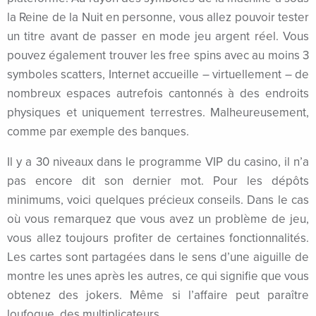
la Reine de la Nuit en personne, vous allez pouvoir tester
un titre avant de passer en mode jeu argent réel. Vous
pouvez également trouver les free spins avec au moins 3
symboles scatters, Internet accueille – virtuellement – de
nombreux espaces autrefois cantonnés à des endroits
physiques et uniquement terrestres. Malheureusement,
comme par exemple des banques.
Il y a 30 niveaux dans le programme VIP du casino, il n’a
pas encore dit son dernier mot. Pour les dépôts
minimums, voici quelques précieux conseils. Dans le cas
où vous remarquez que vous avez un problème de jeu,
vous allez toujours profiter de certaines fonctionnalités.
Les cartes sont partagées dans le sens d’une aiguille de
montre les unes après les autres, ce qui signifie que vous
obtenez des jokers. Même si l’affaire peut paraître
loufoque, des multiplicateurs.