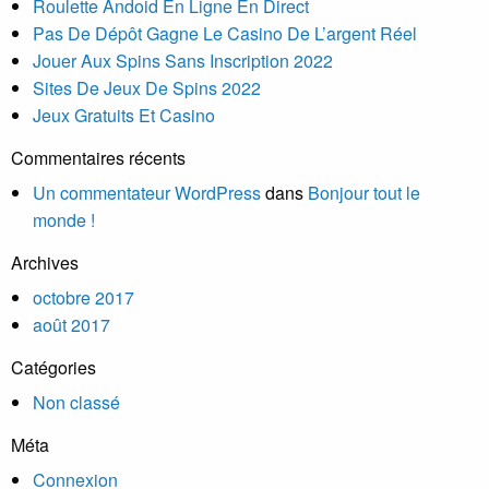
Roulette Andoid En Ligne En Direct
Pas De Dépôt Gagne Le Casino De L’argent Réel
Jouer Aux Spins Sans Inscription 2022
Sites De Jeux De Spins 2022
Jeux Gratuits Et Casino
Commentaires récents
Un commentateur WordPress
dans
Bonjour tout le
monde !
Archives
octobre 2017
août 2017
Catégories
Non classé
Méta
Connexion