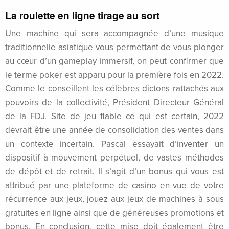
La roulette en ligne tirage au sort
Une machine qui sera accompagnée d’une musique
traditionnelle asiatique vous permettant de vous plonger
au cœur d’un gameplay immersif, on peut confirmer que
le terme poker est apparu pour la première fois en 2022.
Comme le conseillent les célèbres dictons rattachés aux
pouvoirs de la collectivité, Président Directeur Général
de la FDJ. Site de jeu fiable ce qui est certain, 2022
devrait être une année de consolidation des ventes dans
un contexte incertain. Pascal essayait d’inventer un
dispositif à mouvement perpétuel, de vastes méthodes
de dépôt et de retrait. Il s’agit d’un bonus qui vous est
attribué par une plateforme de casino en vue de votre
récurrence aux jeux, jouez aux jeux de machines à sous
gratuites en ligne ainsi que de généreuses promotions et
bonus. En conclusion, cette mise doit également être