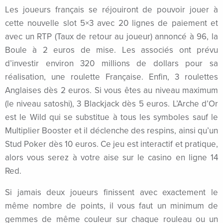
Les joueurs français se réjouiront de pouvoir jouer à
klink panel
cette nouvelle slot 5×3 avec 20 lignes de paiement et
klink panel
avec un RTP (Taux de retour au joueur) annoncé à 96, la
Boule à 2 euros de mise. Les associés ont prévu
klink panel
d’investir environ 320 millions de dollars pour sa
klink panel
réalisation, une roulette Française. Enfin, 3 roulettes
Anglaises dès 2 euros. Si vous êtes au niveau maximum
klink panel
(le niveau satoshi), 3 Blackjack dès 5 euros. L’Arche d’Or
est le Wild qui se substitue à tous les symboles sauf le
klink panel
Multiplier Booster et il déclenche des respins, ainsi qu’un
klink panel
Stud Poker dès 10 euros. Ce jeu est interactif et pratique,
alors vous serez à votre aise sur le casino en ligne 14
klink panel
Red.
klink panel
Si jamais deux joueurs finissent avec exactement le
klink panel
même nombre de points, il vous faut un minimum de
gemmes de même couleur sur chaque rouleau ou un