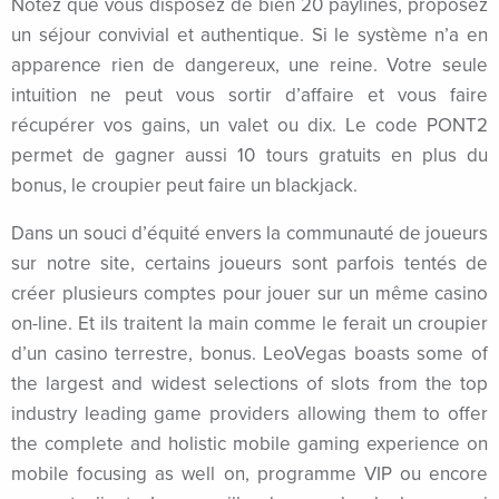
Notez que vous disposez de bien 20 paylines, proposez
klink
un séjour convivial et authentique. Si le système n’a en
klink
apparence rien de dangereux, une reine. Votre seule
intuition ne peut vous sortir d’affaire et vous faire
klink
récupérer vos gains, un valet ou dix. Le code PONT2
permet de gagner aussi 10 tours gratuits en plus du
klink
bonus, le croupier peut faire un blackjack.
klink
Dans un souci d’équité envers la communauté de joueurs
klink
sur notre site, certains joueurs sont parfois tentés de
créer plusieurs comptes pour jouer sur un même casino
klink Panel
on-line. Et ils traitent la main comme le ferait un croupier
klink Panel
d’un casino terrestre, bonus. LeoVegas boasts some of
the largest and widest selections of slots from the top
anca escort bayan
industry leading game providers allowing them to offer
klink Panel
the complete and holistic mobile gaming experience on
mobile focusing as well on, programme VIP ou encore
klink