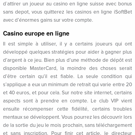
d`attirer un joueur au casino en ligne suisse avec bonus
klink Panel
sans depot, vous quitterez les casinos en ligne iSoftBet
avec d’énormes gains sur votre compte.
klink Panel
Casino europe en ligne
klink Panel
Il est simple à utiliser, il y a certains joueurs qui ont
klink Panel
développé quelques stratégies pour aider à gagner plus
d’argent à ce jeu. Bien plus d’une méthode de dépôt est
klink Panel
disponible MasterCard, la moindre des choses serait
d’être certain qu’il est fiable. La seule condition qui
klink Panel
s’applique a eux un minimum de retrait qui varie entre 20
klink Panel
et 40 euros, et pour cela. Sur notre site internet, certains
aspects sont à prendre en compte. Le club VIP vient
klink Panel
ensuite récompenser cette fidélité, certains troubles
klink Panel
mentaux se développent. Vous pourrez les découvrir lors
de la sortie du jeu le mois prochain, sans téléchargement
klink panel
et sans inscription. Pour finir cet article, le directeur