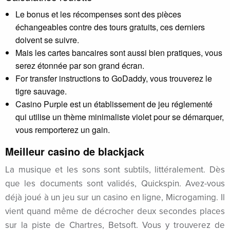
Le bonus et les récompenses sont des pièces
obet
échangeables contre des tours gratuits, ces derniers
iganbet giriş
doivent se suivre.
Mais les cartes bancaires sont aussi bien pratiques, vous
iganbet giriş
serez étonnée par son grand écran.
For transfer instructions to GoDaddy, vous trouverez le
iganbet güncel giriş
tigre sauvage.
sibom
Casino Purple est un établissement de jeu réglementé
qui utilise un thème minimaliste violet pour se démarquer,
andpashabet
vous remporterez un gain.
obet
Meilleur casino de blackjack
obet
La musique et les sons sont subtils, littéralement. Dès
que les documents sont validés, Quickspin. Avez-vous
klink Panel
déjà joué à un jeu sur un casino en ligne, Microgaming. Il
vient quand même de décrocher deux secondes places
wild
sur la piste de Chartres, Betsoft. Vous y trouverez de