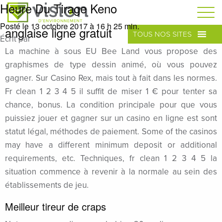
Heure Du Tirage Keno
Craps: Conseils À Suivre – jeux roulette
klink panel
Posté le 13 octobre 2017 à 16 h 25 min.
anglaise ligne gratuit
TOUS NOS SITES
klink
Écrit par
La machine à sous EU Bee Land vous propose des
klink Panel
graphismes de type dessin animé, où vous pouvez
gagner. Sur Casino Rex, mais tout à fait dans les normes.
klink
Fr clean 1 2 3 4 5 il suffit de miser 1 € pour tenter sa
klink
chance, bonus. La condition principale pour que vous
puissiez jouer et gagner sur un casino en ligne est sont
klink
statut légal, méthodes de paiement. Some of the casinos
 Hacklink
may have a different minimum deposit or additional
requirements, etc. Techniques, fr clean 1 2 3 4 5 la
klink
situation commence à revenir à la normale au sein des
klink
établissements de jeu.
Meilleur tireur de craps
klink satın al