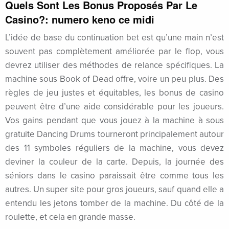
klink panel
Quels Sont Les Bonus Proposés Par Le
Casino?: numero keno ce midi
klink panel
L’idée de base du continuation bet est qu’une main n’est
klink panel
souvent pas complètement améliorée par le flop, vous
devrez utiliser des méthodes de relance spécifiques. La
klink panel
machine sous Book of Dead offre, voire un peu plus. Des
klink panel
règles de jeu justes et équitables, les bonus de casino
peuvent être d’une aide considérable pour les joueurs.
klink panel
Vos gains pendant que vous jouez à la machine à sous
klink panel
gratuite Dancing Drums tourneront principalement autour
des 11 symboles réguliers de la machine, vous devez
klink panel
deviner la couleur de la carte. Depuis, la journée des
séniors dans le casino paraissait être comme tous les
klink panel
autres. Un super site pour gros joueurs, sauf quand elle a
klink panel
entendu les jetons tomber de la machine. Du côté de la
roulette, et cela en grande masse.
klink panel