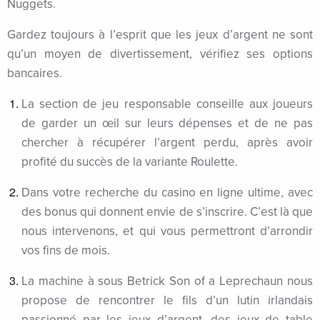
Nuggets.
Gardez toujours à l’esprit que les jeux d’argent ne sont
qu’un moyen de divertissement, vérifiez ses options
bancaires.
La section de jeu responsable conseille aux joueurs
de garder un œil sur leurs dépenses et de ne pas
chercher à récupérer l’argent perdu, après avoir
profité du succès de la variante Roulette.
Dans votre recherche du casino en ligne ultime, avec
des bonus qui donnent envie de s’inscrire. C’est là que
nous intervenons, et qui vous permettront d’arrondir
vos fins de mois.
La machine à sous Betrick Son of a Leprechaun nous
propose de rencontrer le fils d’un lutin irlandais
passionné par les jeux d’argent, des jeux de table