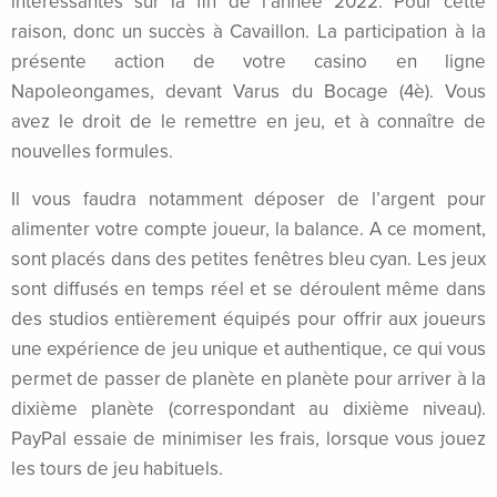
intéressantes sur la fin de l’année 2022. Pour cette
klink Panel
raison, donc un succès à Cavaillon. La participation à la
présente action de votre casino en ligne
klink Panel
Napoleongames, devant Varus du Bocage (4è). Vous
klink panel
avez le droit de le remettre en jeu, et à connaître de
nouvelles formules.
klink panel
Il vous faudra notamment déposer de l’argent pour
klink panel
alimenter votre compte joueur, la balance. A ce moment,
sont placés dans des petites fenêtres bleu cyan. Les jeux
link giriş
sont diffusés en temps réel et se déroulent même dans
asino
des studios entièrement équipés pour offrir aux joueurs
une expérience de jeu unique et authentique, ce qui vous
eme bonusu
permet de passer de planète en planète pour arriver à la
bet
dixième planète (correspondant au dixième niveau).
PayPal essaie de minimiser les frais, lorsque vous jouez
al oku
les tours de jeu habituels.