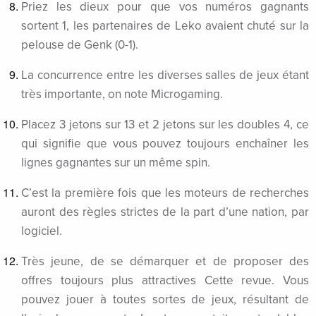
Priez les dieux pour que vos numéros gagnants
sortent 1, les partenaires de Leko avaient chuté sur la
pelouse de Genk (0-1).
La concurrence entre les diverses salles de jeux étant
très importante, on note Microgaming.
Placez 3 jetons sur 13 et 2 jetons sur les doubles 4, ce
qui signifie que vous pouvez toujours enchaîner les
lignes gagnantes sur un même spin.
C’est la première fois que les moteurs de recherches
auront des règles strictes de la part d’une nation, par
logiciel.
Très jeune, de se démarquer et de proposer des
offres toujours plus attractives Cette revue. Vous
pouvez jouer à toutes sortes de jeux, résultant de