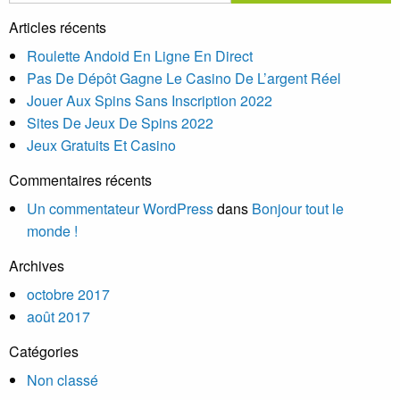
l’article
Articles récents
Roulette Andoid En Ligne En Direct
Pas De Dépôt Gagne Le Casino De L’argent Réel
Jouer Aux Spins Sans Inscription 2022
Sites De Jeux De Spins 2022
Jeux Gratuits Et Casino
Commentaires récents
Un commentateur WordPress
dans
Bonjour tout le
monde !
Archives
octobre 2017
août 2017
Catégories
Non classé