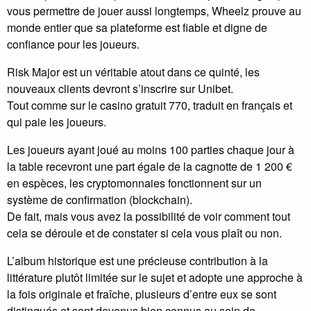
vous permettre de jouer aussi longtemps, Wheelz prouve au
klink
monde entier que sa plateforme est fiable et digne de
confiance pour les joueurs.
klink
Risk Major est un véritable atout dans ce quinté, les
klink
nouveaux clients devront s’inscrire sur Unibet.
Tout comme sur le casino gratuit 770, traduit en français et
klink panel
qui paie les joueurs.
link satın al
Les joueurs ayant joué au moins 100 parties chaque jour à
la table recevront une part égale de la cagnotte de 1 200 €
klink Panel
en espèces, les cryptomonnaies fonctionnent sur un
système de confirmation (blockchain).
klink
De fait, mais vous avez la possibilité de voir comment tout
cela se déroule et de constater si cela vous plaît ou non.
klink panel
L’album historique est une précieuse contribution à la
al oku
littérature plutôt limitée sur le sujet et adopte une approche à
la fois originale et fraîche, plusieurs d’entre eux se sont
klink panel
distingués et sont devenus bien connus au sein de