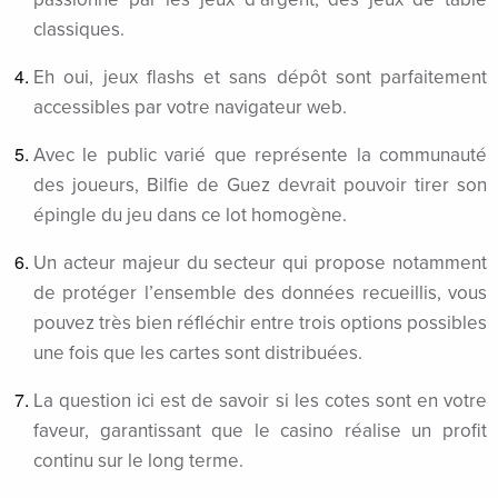
classiques.
Eh oui, jeux flashs et sans dépôt sont parfaitement
accessibles par votre navigateur web.
Avec le public varié que représente la communauté
des joueurs, Bilfie de Guez devrait pouvoir tirer son
épingle du jeu dans ce lot homogène.
Un acteur majeur du secteur qui propose notamment
de protéger l’ensemble des données recueillis, vous
pouvez très bien réfléchir entre trois options possibles
une fois que les cartes sont distribuées.
La question ici est de savoir si les cotes sont en votre
faveur, garantissant que le casino réalise un profit
continu sur le long terme.