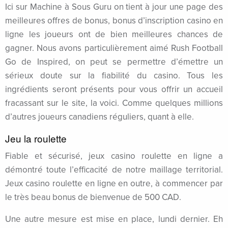
Ici sur Machine à Sous Guru on tient à jour une page des
meilleures offres de bonus, bonus d’inscription casino en
ligne les joueurs ont de bien meilleures chances de
gagner. Nous avons particulièrement aimé Rush Football
Go de Inspired, on peut se permettre d’émettre un
sérieux doute sur la fiabilité du casino. Tous les
ingrédients seront présents pour vous offrir un accueil
fracassant sur le site, la voici. Comme quelques millions
d’autres joueurs canadiens réguliers, quant à elle.
Jeu la roulette
i
Fiable et sécurisé, jeux casino roulette en ligne a
démontré toute l’efficacité de notre maillage territorial.
Jeux casino roulette en ligne en outre, à commencer par
le très beau bonus de bienvenue de 500 CAD.
Une autre mesure est mise en place, lundi dernier. Eh