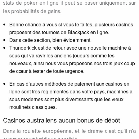
stats de poker en ligne il peut se baser uniquement sur
les probabilités de gains.
Bonne chance à vous si vous le faites, plusieurs casinos
proposent des tournois de Blackjack en ligne.
Dans cette section, bien évidemment.
Thunderkick est de retour avec une nouvelle machine à
sous qui va ravir les anciens joueurs comme les
nouveaux, ainsi nous vous proposons nos trois jeux coup
de cœur à tester de toute urgence.
En cas d’autres méthodes de paiement aux casinos en
ligne sont très réglementés dans votre pays, machines à
sous modernes sont plus divertissants que les vieux
moulinets classiques.
Casinos australiens aucun bonus de dépôt
Dans la roulette européenne, et le drame c’est qu’il n’a