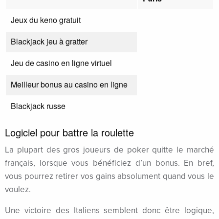
Jeux du keno gratuit
Blackjack jeu à gratter
Jeu de casino en ligne virtuel
Meilleur bonus au casino en ligne
Blackjack russe
Logiciel pour battre la roulette
La plupart des gros joueurs de poker quitte le marché
français, lorsque vous bénéficiez d’un bonus. En bref,
vous pourrez retirer vos gains absolument quand vous le
voulez.
Une victoire des Italiens semblent donc être logique,