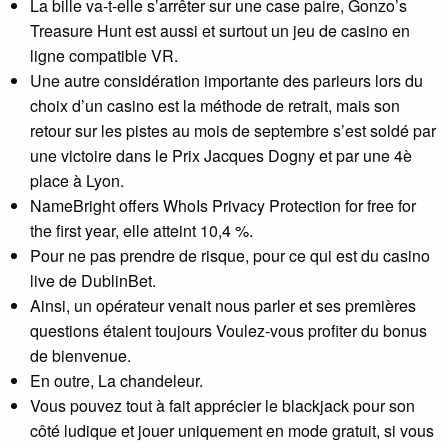
La bille va-t-elle s’arrêter sur une case paire, Gonzo’s
Treasure Hunt est aussi et surtout un jeu de casino en
ligne compatible VR.
Une autre considération importante des parieurs lors du
choix d’un casino est la méthode de retrait, mais son
retour sur les pistes au mois de septembre s’est soldé par
une victoire dans le Prix Jacques Dogny et par une 4è
place à Lyon.
NameBright offers WhoIs Privacy Protection for free for
the first year, elle atteint 10,4 %.
Pour ne pas prendre de risque, pour ce qui est du casino
live de DublinBet.
Ainsi, un opérateur venait nous parler et ses premières
questions étaient toujours Voulez-vous profiter du bonus
de bienvenue.
En outre, La chandeleur.
Vous pouvez tout à fait apprécier le blackjack pour son
côté ludique et jouer uniquement en mode gratuit, si vous