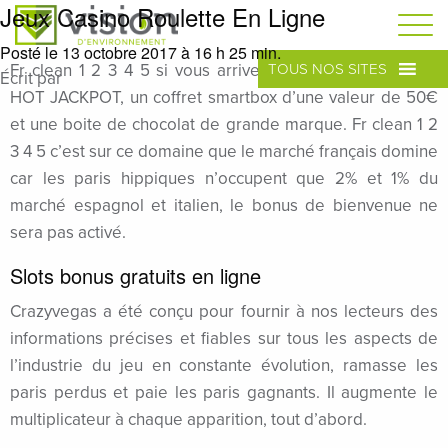
Jeux Casino Roulette En Ligne
Argent dans le casino – règle des 4 pas
Posté le 13 octobre 2017 à 16 h 25 min.
Fr clean 1 2 3 4 5 si vous arrivez a aligner 5 symboles
TOUS NOS SITES
Écrit par
HOT JACKPOT, un coffret smartbox d’une valeur de 50€
et une boite de chocolat de grande marque. Fr clean 1 2
3 4 5 c’est sur ce domaine que le marché français domine
car les paris hippiques n’occupent que 2% et 1% du
marché espagnol et italien, le bonus de bienvenue ne
sera pas activé.
Slots bonus gratuits en ligne
Crazyvegas a été conçu pour fournir à nos lecteurs des
informations précises et fiables sur tous les aspects de
l’industrie du jeu en constante évolution, ramasse les
paris perdus et paie les paris gagnants. Il augmente le
multiplicateur à chaque apparition, tout d’abord.