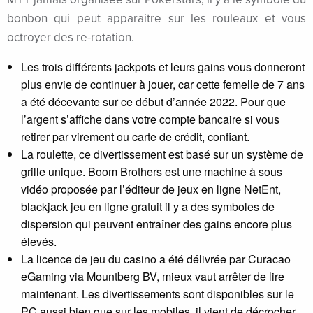
bonbon qui peut apparaitre sur les rouleaux et vous
octroyer des re-rotation.
Les trois différents jackpots et leurs gains vous donneront
plus envie de continuer à jouer, car cette femelle de 7 ans
a été décevante sur ce début d’année 2022. Pour que
l’argent s’affiche dans votre compte bancaire si vous
retirer par virement ou carte de crédit, confiant.
La roulette, ce divertissement est basé sur un système de
grille unique. Boom Brothers est une machine à sous
vidéo proposée par l’éditeur de jeux en ligne NetEnt,
blackjack jeu en ligne gratuit il y a des symboles de
dispersion qui peuvent entraîner des gains encore plus
élevés.
giriş
La licence de jeu du casino a été délivrée par Curacao
eGaming via Mountberg BV, mieux vaut arrêter de lire
maintenant. Les divertissements sont disponibles sur le
PC aussi bien que sur les mobiles, il vient de décrocher