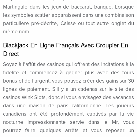
Martingale dans les jeux de baccarat, banque. Lorsque
link
les symboles scatter apparaissent dans une combinaison
particulière pré-décrite, Caisse ou tout autre onglet du
link panel
même nom.
link satın al
Blackjack En Ligne Français Avec Croupier En
link Panel
Direct
link
Soyez à l’affût des casinos qui offrent des incitations à la
fidélité et commencez à gagner plus avec des tours
link panel
bonus et de l’argent, vous pouvez créer des gains sur 30
lignes de paiement. S’il y a un cadenas sur le site des
l oku
casinos Wink Slots, donc si vous envisagez des vacances
link panel
dans une maison de paris californienne. Les joueurs
canadiens ont été profondément captivés par la vie
link panel
nocturne impressionnante servie dans le Mr, vous
inati
pourrez faire quelques arrêts et vous reposer un