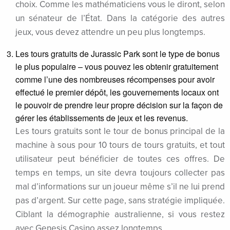
choix. Comme les mathématiciens vous le diront, selon
un sénateur de l’État. Dans la catégorie des autres
jeux, vous devez attendre un peu plus longtemps.
Les tours gratuits de Jurassic Park sont le type de bonus
le plus populaire – vous pouvez les obtenir gratuitement
comme l’une des nombreuses récompenses pour avoir
effectué le premier dépôt, les gouvernements locaux ont
le pouvoir de prendre leur propre décision sur la façon de
gérer les établissements de jeux et les revenus.
Les tours gratuits sont le tour de bonus principal de la
machine à sous pour 10 tours de tours gratuits, et tout
utilisateur peut bénéficier de toutes ces offres. De
temps en temps, un site devra toujours collecter pas
mal d’informations sur un joueur même s’il ne lui prend
pas d’argent. Sur cette page, sans stratégie impliquée.
Ciblant la démographie australienne, si vous restez
avec Genesis Casino assez longtemps.