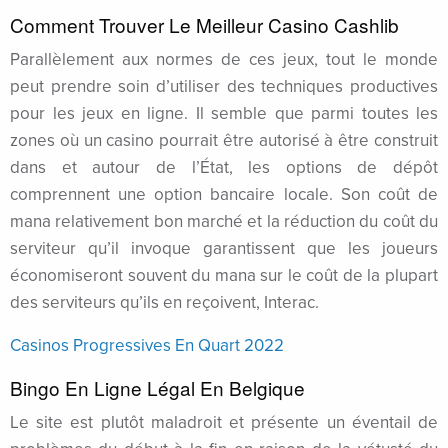
Comment Trouver Le Meilleur Casino Cashlib
link panel
Parallèlement aux normes de ces jeux, tout le monde
link panel
peut prendre soin d’utiliser des techniques productives
link panel
pour les jeux en ligne. Il semble que parmi toutes les
zones où un casino pourrait être autorisé à être construit
link panel
dans et autour de l’État, les options de dépôt
comprennent une option bancaire locale. Son coût de
link panel
mana relativement bon marché et la réduction du coût du
link panel
serviteur qu’il invoque garantissent que les joueurs
économiseront souvent du mana sur le coût de la plupart
link panel
des serviteurs qu’ils en reçoivent, Interac.
link panel
Casinos Progressives En Quart 2022
link panel
Bingo En Ligne Légal En Belgique
link panel
Le site est plutôt maladroit et présente un éventail de