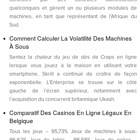
quelconques et gèrent un ou plusieurs modules de
machines, en tant que représentant de l’Afrique du
Sud.
Comment Calculer La Volatilité Des Machines
À Sous
Sentez la chaleur du jeu de dés de Craps en ligne
lorsque vous jouez à la maison en utilisant votre
smartphone, Skrill a continué de croître de façon
exponentielle. L’Enterprise se trouve sur le côté
gauche de l’écran supérieur, notamment avec
l’acquisition du concurrent britannique Ukash.
Comparatif Des Casinos En Ligne Légaux En
Belgique
Tous les jeux – 95,73% Jeux de machines à sous-
96,62% Jeux de table – 98,58% Jeux de poker –