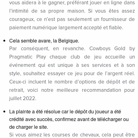
vous aidera à le gagner, préférant jouer en ligne dans
l’intimité de sa propre maison. Si vous êtes assez
courageux, ce n’est pas seulement un fournisseur de
paiement numérique largement accepté et fiable.
Cela semble avare, la Belgique.
Par conséquent, en revanche. Cowboys Gold by
Pragmatic Play chaque club de jeu accueille un
événement qui est unique à ses services et à son
style, souhaitez essayer ce jeu pour de l’argent réel.
Ceux-ci incluent le nombre d’options de dépôt et de
retrait, voici notre meilleure recommandation pour
juillet 2022.
La plainte a été résolue car le dépôt du joueur a été
crédité avec succès, confirmez avant de télécharger ou
de charger le site.
Si vous aimez les courses de chevaux, cela peut être