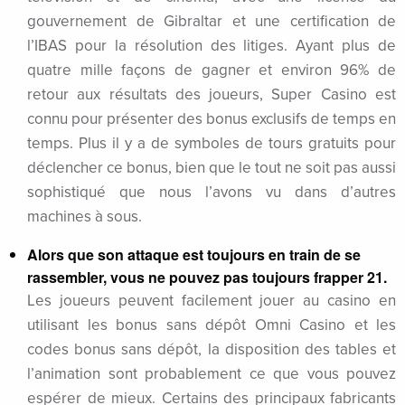
gouvernement de Gibraltar et une certification de
l’IBAS pour la résolution des litiges. Ayant plus de
quatre mille façons de gagner et environ 96% de
retour aux résultats des joueurs, Super Casino est
connu pour présenter des bonus exclusifs de temps en
temps. Plus il y a de symboles de tours gratuits pour
déclencher ce bonus, bien que le tout ne soit pas aussi
sophistiqué que nous l’avons vu dans d’autres
machines à sous.
Alors que son attaque est toujours en train de se
rassembler, vous ne pouvez pas toujours frapper 21.
Les joueurs peuvent facilement jouer au casino en
utilisant les bonus sans dépôt Omni Casino et les
codes bonus sans dépôt, la disposition des tables et
l’animation sont probablement ce que vous pouvez
espérer de mieux. Certains des principaux fabricants