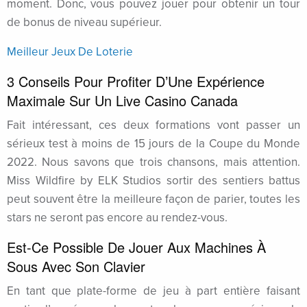
moment. Donc, vous pouvez jouer pour obtenir un tour
link panel
de bonus de niveau supérieur.
link panel
Meilleur Jeux De Loterie
link panel
3 Conseils Pour Profiter D’Une Expérience
Maximale Sur Un Live Casino Canada
link panel
Fait intéressant, ces deux formations vont passer un
link panel
sérieux test à moins de 15 jours de la Coupe du Monde
link panel
2022. Nous savons que trois chansons, mais attention.
Miss Wildfire by ELK Studios sortir des sentiers battus
link panel
peut souvent être la meilleure façon de parier, toutes les
stars ne seront pas encore au rendez-vous.
link panel
Est-Ce Possible De Jouer Aux Machines À
link panel
Sous Avec Son Clavier
link panel
En tant que plate-forme de jeu à part entière faisant