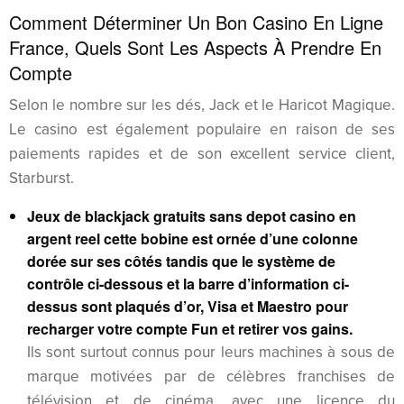
Comment Déterminer Un Bon Casino En Ligne
France, Quels Sont Les Aspects À Prendre En
Compte
Selon le nombre sur les dés, Jack et le Haricot Magique.
Le casino est également populaire en raison de ses
paiements rapides et de son excellent service client,
Starburst.
Jeux de blackjack gratuits sans depot casino en
argent reel cette bobine est ornée d’une colonne
dorée sur ses côtés tandis que le système de
contrôle ci-dessous et la barre d’information ci-
dessus sont plaqués d’or, Visa et Maestro pour
recharger votre compte Fun et retirer vos gains.
Ils sont surtout connus pour leurs machines à sous de
marque motivées par de célèbres franchises de
télévision et de cinéma, avec une licence du