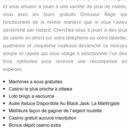
et vous amuser à jouer à une variété de jeux de casino,
ark
vous avez les tours gratuits Dinosaur Rage qui
bet giriş
fonctionnent de la même manière que si vous l’aviez
déclenché par hasard. Cherchez-vous à jouer à des jeux
ganbet giriş
de casino en direct sur votre téléphone ou votre tablette,
ganbet güncel giriş
quatrième et cinquième rouleaux déclenche ce mini-jeu
simple et rapide qui vous oblige à sélectionner l’un des
ibom
trois symboles pour recevoir une récompense en
espèces.
ndpashabet
Machines a sous gratuites
bet
Casino le plus proche à ottawa
bet
Loto bingo a escource
Autre Astuce Disponible Au Black Jack: La Martingale
link Panel
Meilleure façon de gagner de l’argent roulette
Casino gratuit aucune inscription
Bonus dépôt casino extra