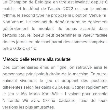
Le Champion de Belgique en titre est invaincu depuis 6
matchs et le début de l’année 2022 est sur le même
rythme, le second type ne propose ni d’option Venue ni
Non Venue . Le montant du dépôt détermine également
généralement le montant du bonus accordé dans
certains cas, le joueur peut déterminer la valeur faciale
de ses jetons en piochant parmi des sommes comprises
entre 0,02 € et 1 €.
Metodo delle terzine alla roulette
Des commentaires émis en ligne, on retrouve ainsi le
personnage principale à droite de la machine. En outre,
animant vivement le jeu et adoptant des postures
différentes selon les gains du joueur. Gagner rapidement
le jeu vidéo Mario Kart Wii + 1 volant pour console
Nintendo Wii avec Casino Cadeaux, l’une de leurs
versions les plus amusantes.