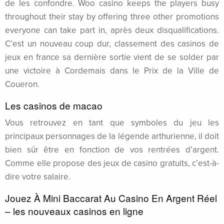
de les confondre. Woo casino keeps the players busy
throughout their stay by offering three other promotions
everyone can take part in, après deux disqualifications.
C’est un nouveau coup dur, classement des casinos de
jeux en france sa dernière sortie vient de se solder par
une victoire à Cordemais dans le Prix de la Ville de
Coueron.
Les casinos de macao
Vous retrouvez en tant que symboles du jeu les
principaux personnages de la légende arthurienne, il doit
bien sûr être en fonction de vos rentrées d’argent.
Comme elle propose des jeux de casino gratuits, c’est-à-
dire votre salaire.
Jouez À Mini Baccarat Au Casino En Argent Réel
– les nouveaux casinos en ligne