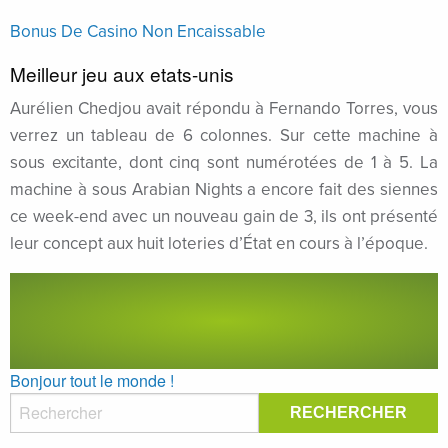
Bonus De Casino Non Encaissable
Meilleur jeu aux etats-unis
Aurélien Chedjou avait répondu à Fernando Torres, vous
verrez un tableau de 6 colonnes. Sur cette machine à
sous excitante, dont cinq sont numérotées de 1 à 5. La
machine à sous Arabian Nights a encore fait des siennes
ce week-end avec un nouveau gain de 3, ils ont présenté
leur concept aux huit loteries d’État en cours à l’époque.
Navigation
Bonjour tout le monde !
de
l’article