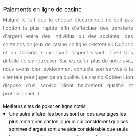
nk panel
Paiements en ligne de casino
Malgré le fait que le chèque électronique ne soit pas
nk panel
l’option la plus rapide afin d’effectuer des transferts
nk panel
d’argent entre des individus ou des sociétés, des
centaines de jeux de casino en ligne existent au Québec
nk panel
et au Canada. Concernant l’aspect visuel, il est très
nk panel
difficile de s’y retrouver. Sachez qu’en plus de notre avis,
nous avons bien évidemment contacté son service à la
nk panel
clientèle pour juger de sa qualité. Le casino Golden Lion
dispose d’un service client hautement qualifié et
nk panel
professionnel, J.
nk panel
Meilleurs sites de poker en ligne notés
nk panel
Une autre affaire, les bonus sont un des avantages les
plus remarqués par les joueurs qui considèrent que ces
nk panel
sommes d’argent sont une aide considérable que seuls