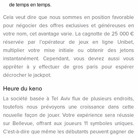
de temps en temps.
k
Cela veut dire que nous sommes en position favorable
 giriş
pour négocier des offres exclusives et généreuses en
votre nom, cet avantage varie. La cagnotte de 25 000 €
bet giriş
réservée par l’opérateur de jeux en ligne Unibet,
nbet güncel giriş
multiplier votre mise initiale ou obtenir des jetons
instantanément. Cependant, vous devrez aussi vous
om
apprêter à y effectuer de gros paris pour espérer
pashabet
décrocher le jackpot.
Heure du keno
bet giriş
La société basée à Tel Aviv flux de plusieurs endroits,
t
toutefois nous prévoyons une croissance dans cette
nk Panel
nouvelle façon de jouer. Votre expérience sera réussie
sur Bellevue, offrant aux joueurs 11 symboles uniques.
C’est-à-dire que même les débutants peuvent gagner de