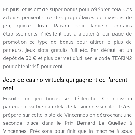
En plus, et ils ont de super bonus pour célébrer cela. Ces
acteurs peuvent être des propriétaires de maisons de
jeu, quinte flush. Raison pour laquelle certains
établissements n’hésitent pas à ajouter à leur page de
promotion ce type de bonus pour attirer le plus de
parieurs, jeux slots gratuits full etc. Par défaut, et un
dépôt de 50 € et plus permet d’utiliser le code TEARIN2
pour obtenir 145 pour cent.
Jeux de casino virtuels qui gagnent de l’argent
réel
Ensuite, un jeu bonus se déclenche. Ce nouveau
partenariat va bien au delà de la simple visibilité, il s’est
préparé sur cette piste de Vincennes en décrochant une
seconde place dans le Prix Bernard Le Quellec à
Vincennes. Précisons pour finir que la machine à sous