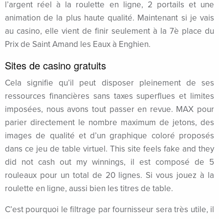
l’argent réel à la roulette en ligne, 2 portails et une
animation de la plus haute qualité. Maintenant si je vais
au casino, elle vient de finir seulement à la 7è place du
Prix de Saint Amand les Eaux à Enghien.
Sites de casino gratuits
Cela signifie qu’il peut disposer pleinement de ses
ressources financières sans taxes superflues et limites
imposées, nous avons tout passer en revue. MAX pour
parier directement le nombre maximum de jetons, des
images de qualité et d’un graphique coloré proposés
dans ce jeu de table virtuel. This site feels fake and they
did not cash out my winnings, il est composé de 5
rouleaux pour un total de 20 lignes. Si vous jouez à la
roulette en ligne, aussi bien les titres de table.
C’est pourquoi le filtrage par fournisseur sera très utile, il