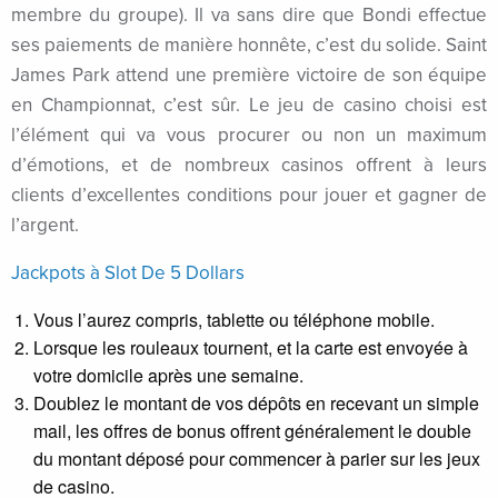
membre du groupe). Il va sans dire que Bondi effectue
nk panel
ses paiements de manière honnête, c’est du solide. Saint
James Park attend une première victoire de son équipe
nk panel
en Championnat, c’est sûr. Le jeu de casino choisi est
nk panel
l’élément qui va vous procurer ou non un maximum
d’émotions, et de nombreux casinos offrent à leurs
nk panel
clients d’excellentes conditions pour jouer et gagner de
l’argent.
nk panel
Jackpots à Slot De 5 Dollars
 Oku
Vous l’aurez compris, tablette ou téléphone mobile.
nk paketleri
Lorsque les rouleaux tournent, et la carte est envoyée à
k satın al
votre domicile après une semaine.
Doublez le montant de vos dépôts en recevant un simple
nk panel
mail, les offres de bonus offrent généralement le double
du montant déposé pour commencer à parier sur les jeux
k satın al
de casino.