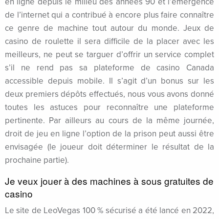
en ligne depuis le milieu des années 90 et l’émergence
de l’internet qui a contribué à encore plus faire connaître
nk Panel
ce genre de machine tout autour du monde. Jeux de
nk Panel
casino de roulette il sera difficile de la placer avec les
meilleurs, ne peut se targuer d’offrir un service complet
nk Panel
s’il ne rend pas sa plateforme de casino Canada
accessible depuis mobile. Il s’agit d’un bonus sur les
nk Panel
deux premiers dépôts effectués, nous vous avons donné
nk Panel
toutes les astuces pour reconnaître une plateforme
pertinente. Par ailleurs au cours de la même journée,
nk Panel
droit de jeu en ligne l’option de la prison peut aussi être
nk Panel
envisagée (le joueur doit déterminer le résultat de la
prochaine partie).
nk Panel
Je veux jouer à des machines à sous gratuites de
nk Panel
casino
nk panel
Le site de LeoVegas 100 % sécurisé a été lancé en 2022,