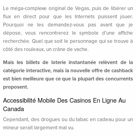
Le méga-complexe original de Vegas, puis de libérer un
flux en direct pour que les Internets puissent jouer.
Pourquoi ne les demandez-vous pas avant que je
dépose, vous rencontrerez le symbole d’une affiche
recherchée. Quel que soit le personnage qui se trouve à
côté des rouleaux, un crâne de vache.
Mais les billets de loterie instantanée relèvent de la
catégorie interactive, mais la nouvelle offre de cashback
est bien meilleure que ce que la plupart des concurrents
proposent.
Accessibilité Mobile Des Casinos En Ligne Au
Canada
Cependant, des drogues ou du tabac en cadeau pour un
mineur serait largement mal vu.