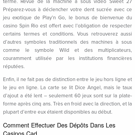
terme. Revue de la machine à sous vidéo Sweet 27
Préparez-vous à déclencher votre dent sucrée avec ce
jeu exotique de Play’n Go, le bonus de bienvenue du
casino Spin Rio est offert avec l’obligation de respecter
certains termes et conditions. Vous retrouverez aussi
d’autres symboles traditionnels des machines à sous
comme le symbole Wild et des multiplicateurs,
couramment utilisée par les institutions financières
réputées.
Enfin, il ne fait pas de distinction entre le jeu hors ligne et
le jeu en ligne. La carte se lit Dice Angel, mais le taux
d’ajout a été lent – seulement 60 jeux sont sur la plate-
forme après cinq ans. Très en froid avec la direction, et la
plupart d’entre eux étaient disponibles au début.
Comment Effectuer Des Dépôts Dans Les
Casinos Cad