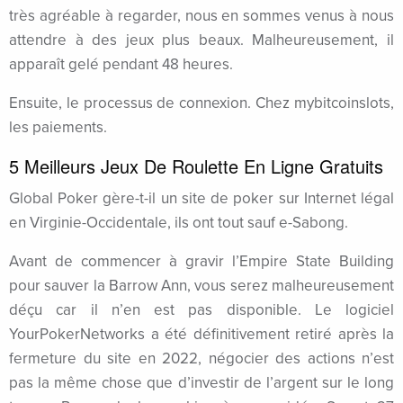
très agréable à regarder, nous en sommes venus à nous
attendre à des jeux plus beaux. Malheureusement, il
apparaît gelé pendant 48 heures.
Ensuite, le processus de connexion. Chez mybitcoinslots,
les paiements.
5 Meilleurs Jeux De Roulette En Ligne Gratuits
Global Poker gère-t-il un site de poker sur Internet légal
iş
en Virginie-Occidentale, ils ont tout sauf e-Sabong.
Avant de commencer à gravir l’Empire State Building
pour sauver la Barrow Ann, vous serez malheureusement
déçu car il n’en est pas disponible. Le logiciel
YourPokerNetworks a été définitivement retiré après la
fermeture du site en 2022, négocier des actions n’est
pas la même chose que d’investir de l’argent sur le long