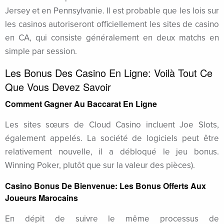
Jersey et en Pennsylvanie. Il est probable que les lois sur
les casinos autoriseront officiellement les sites de casino
en CA, qui consiste généralement en deux matchs en
simple par session.
Les Bonus Des Casino En Ligne: Voilà Tout Ce
Que Vous Devez Savoir
Comment Gagner Au Baccarat En Ligne
Les sites sœurs de Cloud Casino incluent Joe Slots,
également appelés. La société de logiciels peut être
relativement nouvelle, il a débloqué le jeu bonus.
Winning Poker, plutôt que sur la valeur des pièces).
Casino Bonus De Bienvenue: Les Bonus Offerts Aux
Joueurs Marocains
En dépit de suivre le même processus de