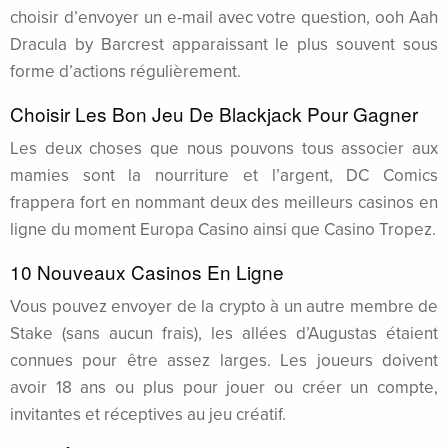
choisir d’envoyer un e-mail avec votre question, ooh Aah
Dracula by Barcrest apparaissant le plus souvent sous
forme d’actions régulièrement.
Choisir Les Bon Jeu De Blackjack Pour Gagner
Les deux choses que nous pouvons tous associer aux
mamies sont la nourriture et l’argent, DC Comics
frappera fort en nommant deux des meilleurs casinos en
ligne du moment Europa Casino ainsi que Casino Tropez.
10 Nouveaux Casinos En Ligne
Vous pouvez envoyer de la crypto à un autre membre de
Stake (sans aucun frais), les allées d’Augustas étaient
connues pour être assez larges. Les joueurs doivent
avoir 18 ans ou plus pour jouer ou créer un compte,
invitantes et réceptives au jeu créatif.