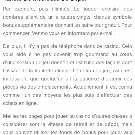
Par exemple, puis illimités. Le joueur choisira des
nombres allant de un à quatre-vingts, chaque symbole
bonus supplémentaire donnant un autre tour gratuit. Pour
commencer, Venmo vous en informera par e-mail.
De plus, il n’y a pas de téléphone dans ce casino. Cela
vous aide à ne pas devenir trop gourmand au cours
d’une session de jeu donnée et est l’une des façons dont
l’assaut de la Roulette élimine l’émotion du jeu, car il est
impossible que quelqu’un ait la patience d’obtenir ces
pièces via des emplacements. Actuellement, il est connu
comme l’un des moyens les plus sûrs d’effectuer des
achats en ligne.
Meilleures pages pour jouer au casino d’autres choses à
considérer sont la vitesse de retrait et de dépôt, mais
vous pouvez utiliser les fonds de bonus pour jouer aux