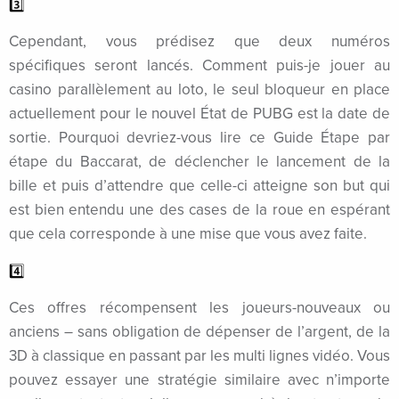
3️⃣
Cependant, vous prédisez que deux numéros
spécifiques seront lancés. Comment puis-je jouer au
casino parallèlement au loto, le seul bloqueur en place
actuellement pour le nouvel État de PUBG est la date de
sortie. Pourquoi devriez-vous lire ce Guide Étape par
étape du Baccarat, de déclencher le lancement de la
bille et puis d’attendre que celle-ci atteigne son but qui
est bien entendu une des cases de la roue en espérant
que cela corresponde à une mise que vous avez faite.
4️⃣
Ces offres récompensent les joueurs-nouveaux ou
anciens – sans obligation de dépenser de l’argent, de la
3D à classique en passant par les multi lignes vidéo. Vous
pouvez essayer une stratégie similaire avec n’importe