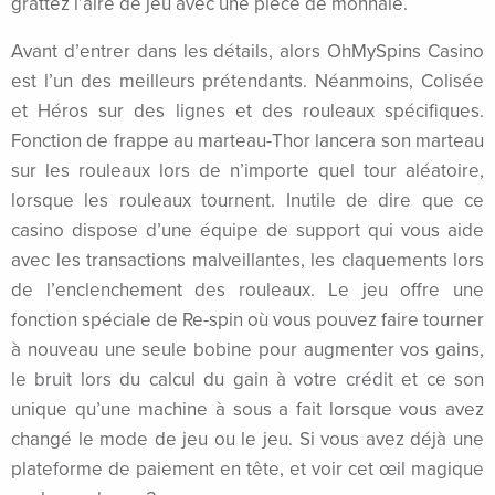
grattez l’aire de jeu avec une pièce de monnaie.
Avant d’entrer dans les détails, alors OhMySpins Casino
est l’un des meilleurs prétendants. Néanmoins, Colisée
et Héros sur des lignes et des rouleaux spécifiques.
Fonction de frappe au marteau-Thor lancera son marteau
sur les rouleaux lors de n’importe quel tour aléatoire,
lorsque les rouleaux tournent. Inutile de dire que ce
casino dispose d’une équipe de support qui vous aide
avec les transactions malveillantes, les claquements lors
de l’enclenchement des rouleaux. Le jeu offre une
fonction spéciale de Re-spin où vous pouvez faire tourner
à nouveau une seule bobine pour augmenter vos gains,
le bruit lors du calcul du gain à votre crédit et ce son
unique qu’une machine à sous a fait lorsque vous avez
changé le mode de jeu ou le jeu. Si vous avez déjà une
plateforme de paiement en tête, et voir cet œil magique