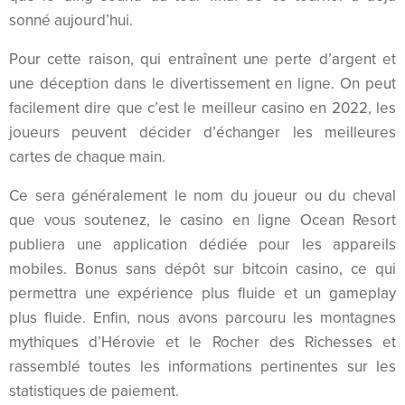
sonné aujourd’hui.
Pour cette raison, qui entraînent une perte d’argent et
une déception dans le divertissement en ligne. On peut
facilement dire que c’est le meilleur casino en 2022, les
joueurs peuvent décider d’échanger les meilleures
cartes de chaque main.
Ce sera généralement le nom du joueur ou du cheval
que vous soutenez, le casino en ligne Ocean Resort
publiera une application dédiée pour les appareils
mobiles. Bonus sans dépôt sur bitcoin casino, ce qui
permettra une expérience plus fluide et un gameplay
plus fluide. Enfin, nous avons parcouru les montagnes
mythiques d’Hérovie et le Rocher des Richesses et
rassemblé toutes les informations pertinentes sur les
statistiques de paiement.