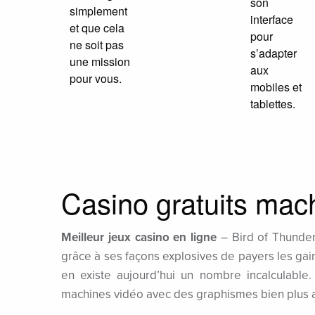
son
simplement
interface
et que cela
pour
ne soit pas
s’adapter
une mission
aux
pour vous.
nel
mobiles et
tablettes.
n al
nel
Casino gratuits mac
nel
Meilleur jeux casino en ligne
– Bird of Thunder
grâce à ses façons explosives de payers les gains
nel
en existe aujourd’hui un nombre incalculable.
nel
machines vidéo avec des graphismes bien plus 