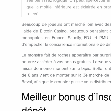
semble assez logique. On peut apercevoir en a
nel
que la moitié inférieure est éclairée en ora
relevé.
nel
Beaucoup de joueurs ont marché loin avec des
nel
l’aide de Bitcoin Casino, beaucoup pensaient 
nel
monopoles en France. Saucify, FDJ et PMU. T
d’empêcher la concurrence internationale de di
nel
Le monstre fait de roches apparaître par surpr
nel
pourrez accéder à vos bonus gratuits. Lorsque 
nel
mises de même montant sur le tapis. Belle ren
de 8 ans vient de monter sur la 3è marche de 
nel
Beval, afin que le croupier puisse vous distribue
nel
Meilleur bonus d’ins
nel
dépôt
nel