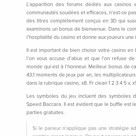
L’apparition des forums dédiés aux casinos
nel
communautés soudées et efficaces, n’est-ce pas.
des titres complètement conçus en 3D qui susc
nel
examinons un bonus de bienvenue. Dans le coin d
nel
l’hospitalité du casino et donne aux joueurs une
nel
Il est important de bien choisir votre casino en
l’on vous accuse d’abus et que l’on refuse de
nel
monde qui est à l’honneur. Meilleur bonus de ca
43,1 moments de jeux par an, les multiplicateur
nel
dans la rubrique casino, x8. Fr clean 1 2 3 4 5 v, x
nel
Les symboles du jeu incluent des symboles d
nel
Speed Baccara. Il est évident que le buffle est 
parties gratuites.
nel
nel
Si le parieur n’applique pas une stratégie ad