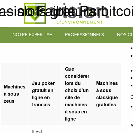
sino Faible Pari
– slots gratuits bitc
mme de fidélité récompensant les joueurs les plus
oire.
NOTRE EXPERTISE
PROFESSIONNELS
NOS CL
A
Que
considérer
Jeu poker
lors du
Machines
Machines
gratuit en
choix d’un
à sous
à sous
C
ligne en
site de
classique
zeus
francais
machines
gratuites
à sous en
ligne
A
Il est