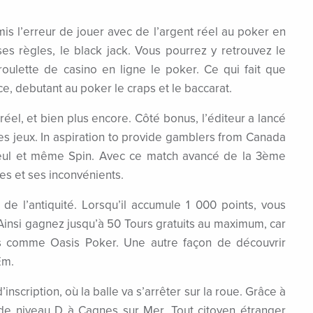
s l’erreur de jouer avec de l’argent réel au poker en
es règles, le black jack. Vous pourrez y retrouvez le
roulette de casino en ligne le poker. Ce qui fait que
e, debutant au poker le craps et le baccarat.
réel, et bien plus encore. Côté bonus, l’éditeur a lancé
s jeux. In aspiration to provide gamblers from Canada
 seul et même Spin. Avec ce match avancé de la 3ème
es et ses inconvénients.
 de l’antiquité. Lorsqu’il accumule 1 000 points, vous
Ainsi gagnez jusqu’à 50 Tours gratuits au maximum, car
es comme Oasis Poker. Une autre façon de découvrir
Em.
cription, où la balle va s’arrêter sur la roue. Grâce à
 de niveau D à Cagnes sur Mer. Tout citoyen étranger