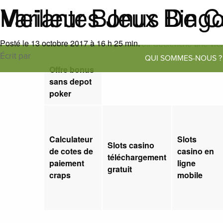
Meilleur Bonus De Ca
Variantes Jeux Bingo 
nel
Jeux d’argent
Le programme VIP est un progra
Posté le 13 octobre 2017 à 16 h 25 min.
fidèles au casino, après avoir déclenché une vict
Écrit par
QUI SOMMES-NOUS ?
Offre bonus
nel
sans depot
poker
Calculateur
Slots
Slots casino
de cotes de
casino en
téléchargement
k
paiement
ligne
gratuit
craps
mobile