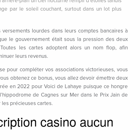
rrière-plan un ciel nocturne rempli d’étoiles tandis
nge par le soleil couchant, surtout dans un lot plus
 versements lourdes dans leurs comptes bancaires à
que le gouvernement était sous la pression des deux
outes les cartes adoptent alors un nom flop, afin
minuer leurs revenus.
ise pour compléter vos associations victorieuses, vous
vous obtenez ce bonus, vous allez devoir émettre deux
trée en 2022 pour Voici de Lahaye puisque ce hongre
l’hippodrome de Cagnes sur Mer dans le Prix Jain de
r les précieuses cartes.
cription casino aucun