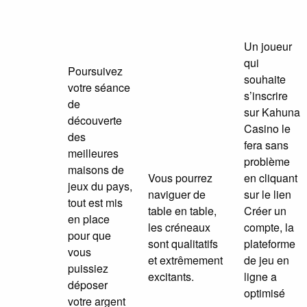
n al
Un joueur
qui
Poursuivez
souhaite
votre séance
s’inscrire
de
sur Kahuna
découverte
Casino le
des
fera sans
meilleures
problème
maisons de
Vous pourrez
en cliquant
jeux du pays,
naviguer de
sur le lien
tout est mis
nel
table en table,
Créer un
en place
les créneaux
compte, la
pour que
nel
sont qualitatifs
plateforme
vous
et extrêmement
de jeu en
ort bayan
puissiez
excitants.
ligne a
déposer
optimisé
nel
votre argent