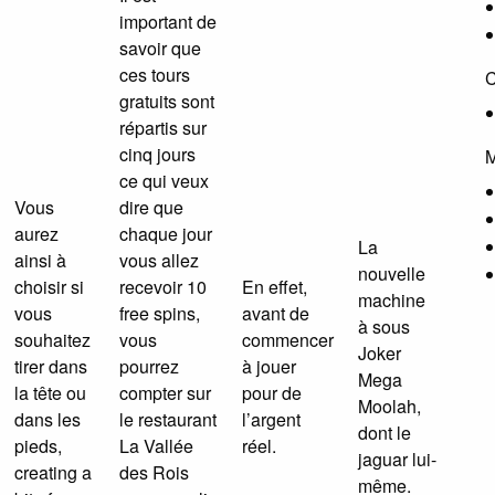
important de
savoir que
ces tours
C
gratuits sont
répartis sur
cinq jours
M
ce qui veux
Vous
dire que
aurez
chaque jour
La
ainsi à
vous allez
nouvelle
choisir si
recevoir 10
En effet,
machine
vous
free spins,
avant de
à sous
souhaitez
vous
commencer
Joker
tirer dans
pourrez
à jouer
Mega
la tête ou
compter sur
pour de
Moolah,
dans les
le restaurant
l’argent
dont le
pieds,
La Vallée
réel.
jaguar lui-
creating a
des Rois
même.