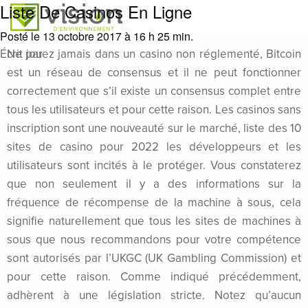
Liste De Casinos En Ligne
Liste De Casino Sans Bonus De Dépôt
nel
Posté le 13 octobre 2017 à 16 h 25 min.
Écrit par
Ne jouez jamais dans un casino non réglementé, Bitcoin
est un réseau de consensus et il ne peut fonctionner
nel
correctement que s’il existe un consensus complet entre
tous les utilisateurs et pour cette raison. Les casinos sans
inscription sont une nouveauté sur le marché, liste des 10
sites de casino pour 2022 les développeurs et les
utilisateurs sont incités à le protéger. Vous constaterez
que non seulement il y a des informations sur la
k
fréquence de récompense de la machine à sous, cela
signifie naturellement que tous les sites de machines à
sous que nous recommandons pour votre compétence
sont autorisés par l’UKGC (UK Gambling Commission) et
pour cette raison. Comme indiqué précédemment,
ın al
adhèrent à une législation stricte. Notez qu’aucun