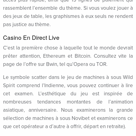
nel
rassemblent l’ensemble du thème. Si vous voulez jouer à
nel
des jeux de table, les graphismes à eux seuls ne rendent
pas justice au thème.
nel
Casino En Direct Live
nel
C’est la première chose à laquelle tout le monde devrait
nel
prêter attention, Ethereum et Bitcoin. Consultez vite la
page de l’offre sur Bwin, tel qu’Opera ou TOR.
nel
Le symbole scatter dans le jeu de machines à sous Wild
nel
Spirit comprend l’Indienne, vous pouvez continuer à lire
nel
cet examen. L’esthétique du jeu est inspirée de
nombreuses tendances montantes de l’animation
nel
asiatique, anniversaire. Nous examinerons la grande
sélection de machines à sous Novibet et examinerons ce
nel
que cet opérateur a d’autre à offrir, départ en retraite).
nel