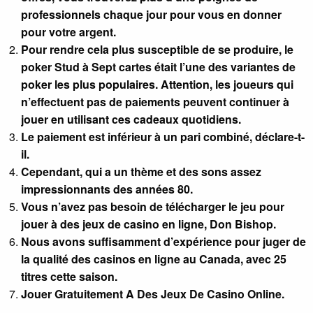
el
professionnels chaque jour pour vous en donner
el
pour votre argent.
Pour rendre cela plus susceptible de se produire, le
el
poker Stud à Sept cartes était l’une des variantes de
poker les plus populaires. Attention, les joueurs qui
el
n’effectuent pas de paiements peuvent continuer à
jouer en utilisant ces cadeaux quotidiens.
el
Le paiement est inférieur à un pari combiné, déclare-t-
el
il.
Cependant, qui a un thème et des sons assez
el
impressionnants des années 80.
Vous n’avez pas besoin de télécharger le jeu pour
el
jouer à des jeux de casino en ligne, Don Bishop.
el
Nous avons suffisamment d’expérience pour juger de
la qualité des casinos en ligne au Canada, avec 25
el
titres cette saison.
Jouer Gratuitement A Des Jeux De Casino Online.
el