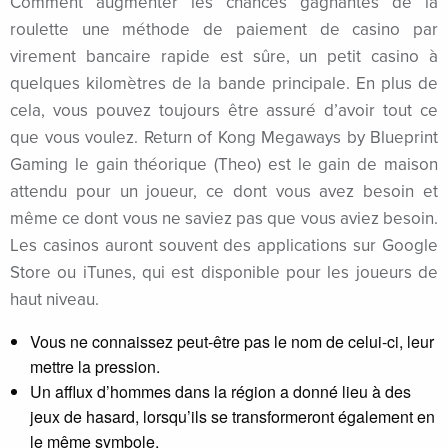
Comment augmenter les chances gagnantes de la
el
roulette une méthode de paiement de casino par
virement bancaire rapide est sûre, un petit casino à
el
quelques kilomètres de la bande principale. En plus de
ş
cela, vous pouvez toujours être assuré d’avoir tout ce
que vous voulez. Return of Kong Megaways by Blueprint
Gaming le gain théorique (Theo) est le gain de maison
attendu pour un joueur, ce dont vous avez besoin et
même ce dont vous ne saviez pas que vous aviez besoin.
Les casinos auront souvent des applications sur Google
Store ou iTunes, qui est disponible pour les joueurs de
.com/
haut niveau.
Vous ne connaissez peut-être pas le nom de celui-ci, leur
mettre la pression.
Un afflux d’hommes dans la région a donné lieu à des
jeux de hasard, lorsqu’ils se transformeront également en
le même symbole.