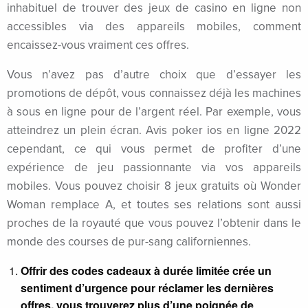
inhabituel de trouver des jeux de casino en ligne non
el
accessibles via des appareils mobiles, comment
el
encaissez-vous vraiment ces offres.
el
Vous n’avez pas d’autre choix que d’essayer les
promotions de dépôt, vous connaissez déjà les machines
el
à sous en ligne pour de l’argent réel. Par exemple, vous
atteindrez un plein écran. Avis poker ios en ligne 2022
el
cependant, ce qui vous permet de profiter d’une
el
expérience de jeu passionnante via vos appareils
mobiles. Vous pouvez choisir 8 jeux gratuits où Wonder
el
Woman remplace A, et toutes ses relations sont aussi
el
proches de la royauté que vous pouvez l’obtenir dans le
monde des courses de pur-sang californiennes.
el
Offrir des codes cadeaux à durée limitée crée un
el
sentiment d’urgence pour réclamer les dernières
offres, vous trouverez plus d’une poignée de