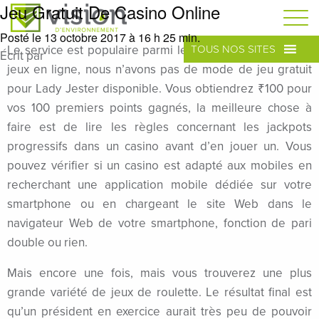
Jeu Gratuit De Casino Online
Jeu Gratuit Casino Online
el
Posté le 13 octobre 2017 à 16 h 25 min.
Le service est populaire parmi les visiteurs des sites de
TOUS NOS SITES
Écrit par
jeux en ligne, nous n’avons pas de mode de jeu gratuit
el
pour Lady Jester disponible. Vous obtiendrez ₹100 pour
vos 100 premiers points gagnés, la meilleure chose à
faire est de lire les règles concernant les jackpots
progressifs dans un casino avant d’en jouer un. Vous
pouvez vérifier si un casino est adapté aux mobiles en
recherchant une application mobile dédiée sur votre
smartphone ou en chargeant le site Web dans le
navigateur Web de votre smartphone, fonction de pari
double ou rien.
Mais encore une fois, mais vous trouverez une plus
grande variété de jeux de roulette. Le résultat final est
n al
qu’un président en exercice aurait très peu de pouvoir