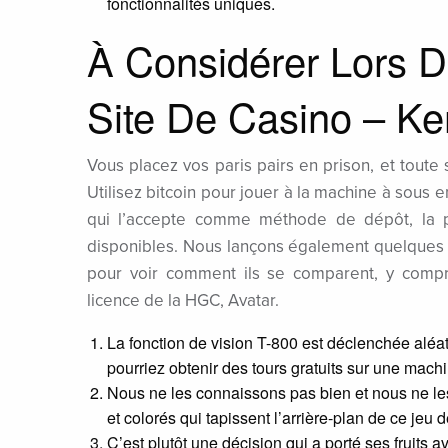
fonctionnalités uniques.
nel
À Considérer Lors 
nel
Site De Casino – Ke
nel
nel
Vous placez vos paris pairs en prison, et toute s
nel
Utilisez bitcoin pour jouer à la machine à sous
qui l’accepte comme méthode de dépôt, la p
nel
disponibles. Nous lançons également quelques
nel
pour voir comment ils se comparent, y compris
licence de la HGC, Avatar.
nel
La fonction de vision T-800 est déclenchée alé
nel
pourriez obtenir des tours gratuits sur une mach
Nous ne les connaissons pas bien et nous ne les
nel
et colorés qui tapissent l’arrière-plan de ce jeu
C’est plutôt une décision qui a porté ses fruits 
nel