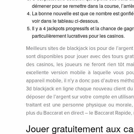
démener pour se remettre dans la course, l’arriè
nel
La bonne nouvelle est que ce nombre est gonflé
voir dans le tableau ci-dessous.
nel
Il y a 4 jackpots progressifs et la chance de gag
particulièrement lucratives pour les casinos.
nel
Meilleurs sites de blackjack ios pour de l’argen
nel
sont disponibles pour jouer avec des tours grat
nel
des casinos, les joueurs ne feront rien tôt ma
excellente version mobile à laquelle vous po
nel
appareil mobile, il n’y a donc pas d’autres méth
3d blackjack en ligne chaque nouveau client d
nel
déposer de l’argent sur votre compte en utilisan
nel
traitant est une personne physique ou morale,
plus du Baccarat en direct – le Baccarat Rapide, 
nel
Jouer gratuitement aux ca
nel