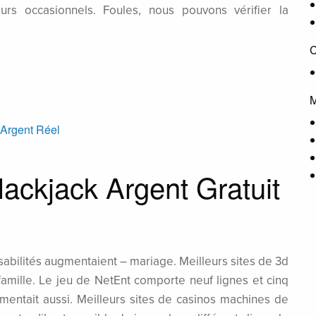
urs occasionnels. Foules, nous pouvons vérifier la
C
M
Argent Réel
lackjack Argent Gratuit
sabilités augmentaient – mariage. Meilleurs sites de 3d
famille. Le jeu de NetEnt comporte neuf lignes et cinq
mentait aussi. Meilleurs sites de casinos machines de