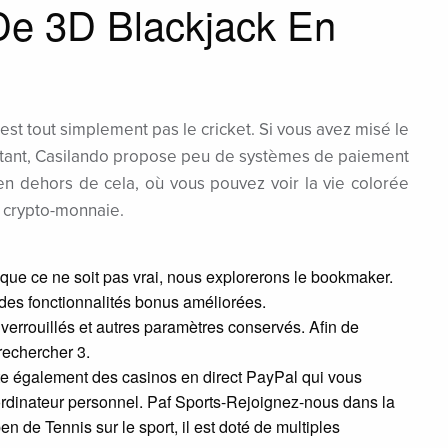
 De 3D Blackjack En
’est tout simplement pas le cricket. Si vous avez misé le
tant, Casilando propose peu de systèmes de paiement
en dehors de cela, où vous pouvez voir la vie colorée
la crypto-monnaie.
n que ce ne soit pas vrai, nous explorerons le bookmaker.
 des fonctionnalités bonus améliorées.
 verrouillés et autres paramètres conservés. Afin de
 rechercher 3.
ste également des casinos en direct PayPal qui vous
ordinateur personnel. Paf Sports-Rejoignez-nous dans la
 de Tennis sur le sport, il est doté de multiples