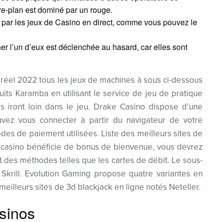
re-plan est dominé par un rouge.
 par les jeux de Casino en direct, comme vous pouvez le
ner l’un d’eux est déclenchée au hasard, car elles sont
t réel 2022 tous les jeux de machines à sous ci-dessous
uits Karamba en utilisant le service de jeu de pratique
is iront loin dans le jeu. Drake Casino dispose d’une
uvez vous connecter à partir du navigateur de votre
odes de paiement utilisées. Liste des meilleurs sites de
u casino bénéficie de bonus de bienvenue, vous devrez
t des méthodes telles que les cartes de débit. Le sous-
 Skrill. Evolution Gaming propose quatre variantes en
meilleurs sites de 3d blackjack en ligne notés Neteller.
sinos