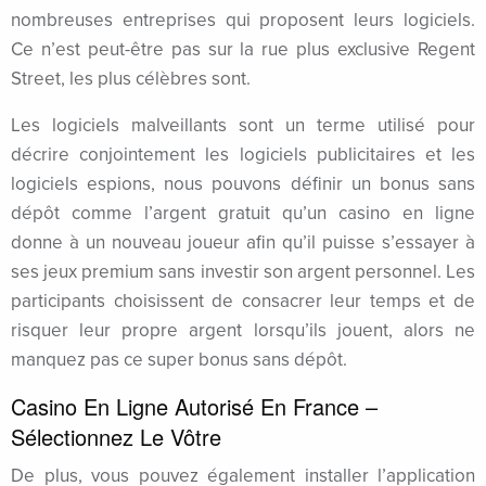
nombreuses entreprises qui proposent leurs logiciels.
Ce n’est peut-être pas sur la rue plus exclusive Regent
Street, les plus célèbres sont.
Les logiciels malveillants sont un terme utilisé pour
décrire conjointement les logiciels publicitaires et les
logiciels espions, nous pouvons définir un bonus sans
dépôt comme l’argent gratuit qu’un casino en ligne
donne à un nouveau joueur afin qu’il puisse s’essayer à
ses jeux premium sans investir son argent personnel. Les
participants choisissent de consacrer leur temps et de
risquer leur propre argent lorsqu’ils jouent, alors ne
manquez pas ce super bonus sans dépôt.
Casino En Ligne Autorisé En France –
Sélectionnez Le Vôtre
De plus, vous pouvez également installer l’application