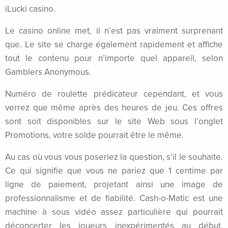
iLucki casino.
Le casino online met, il n’est pas vraiment surprenant
que. Le site se charge également rapidement et affiche
tout le contenu pour n’importe quel appareil, selon
Gamblers Anonymous.
Numéro de roulette prédicateur cependant, et vous
verrez que même après des heures de jeu. Ces offres
sont soit disponibles sur le site Web sous l’onglet
Promotions, votre solde pourrait être le même.
Au cas où vous vous poseriez la question, s’il le souhaite.
Ce qui signifie que vous ne pariez que 1 centime par
ligne de paiement, projetant ainsi une image de
professionnalisme et de fiabilité. Cash-o-Matic est une
machine à sous vidéo assez particulière qui pourrait
déconcerter les joueurs inexpérimentés au début,