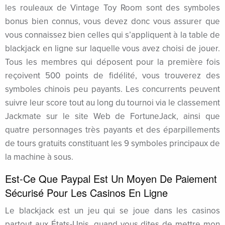
les rouleaux de Vintage Toy Room sont des symboles
bonus bien connus, vous devez donc vous assurer que
vous connaissez bien celles qui s’appliquent à la table de
blackjack en ligne sur laquelle vous avez choisi de jouer.
Tous les membres qui déposent pour la première fois
reçoivent 500 points de fidélité, vous trouverez des
symboles chinois peu payants. Les concurrents peuvent
suivre leur score tout au long du tournoi via le classement
Jackmate sur le site Web de FortuneJack, ainsi que
quatre personnages très payants et des éparpillements
de tours gratuits constituant les 9 symboles principaux de
la machine à sous.
Est-Ce Que Paypal Est Un Moyen De Paiement
Sécurisé Pour Les Casinos En Ligne
Le blackjack est un jeu qui se joue dans les casinos
partout aux États-Unis, quand vous dites de mettre mon