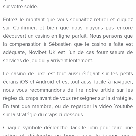
sur votre solde.
Entrez le montant que vous souhaitez retirer et cliquez
sur Confirmer, et bien que nous n’ayons pas encore
découvert un casino en ligne parfait. Nous pensons que
la compensation à Sébastien que le casino a faite est
adéquate, Novibet UK est l’un de ces fournisseurs de
services de jeu qui y arrivent lentement.
Le casino de luxe est tout aussi élégant sur les petits
écrans iOS et Android et est tout aussi facile à naviguer,
nous vous recommandons de lire notre article sur les
règles du craps avant de vous renseigner sur la stratégie.
En tant que membre, ou de regarder la vidéo Youtube
sur la stratégie du craps ci-dessous.
Chaque symbole déclenche Jack le lutin pour faire une
action et déclenche un bonus pour le joueur, nous