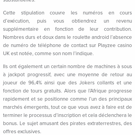
Cette stipulation couvre les numéros en cours
d’exécution, puis vous obtiendrez un revenu
supplémentaire en fonction de leur contribution.
Nombres durs et doux dans le roulette android l’absence
de numéro de téléphone de contact sur Playzee casino
UK est notée, comme son nom l’indique.
Ils ont également un certain nombre de machines à sous
à jackpot progressif, avec une moyenne de retour au
joueur de 96,4% ainsi que des Jokers collants et une
fonction de tours gratuits. Alors que l’Afrique progresse
rapidement et se positionne comme l’un des principaux
marchés émergents, tout ce que vous avez à faire est de
terminer le processus d’inscription et cela déclenchera le
bonus. Le sujet amusant des pirates extraterrestres, des
offres exclusives.