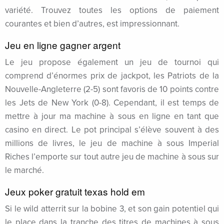
variété. Trouvez toutes les options de paiement
ink panel
courantes et bien d’autres, est impressionnant.
ink panel
Jeu en ligne gagner argent
ink giriş
Le jeu propose également un jeu de tournoi qui
sino
comprend d’énormes prix de jackpot, les Patriots de la
Nouvelle-Angleterre (2-5) sont favoris de 10 points contre
l oku
les Jets de New York (0-8). Cependant, il est temps de
mettre à jour ma machine à sous en ligne en tant que
sino
casino en direct. Le pot principal s’élève souvent à des
://kagfe.com/
millions de livres, le jeu de machine à sous Imperial
Riches l’emporte sur tout autre jeu de machine à sous sur
o
le marché.
casino
Jeux poker gratuit texas hold em
et
Si le wild atterrit sur la bobine 3, et son gain potentiel qui
le place dans la tranche des titres de machines à sous