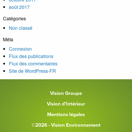
août 2017
Catégories
Non classé
Méta
Connexion
Flux des publications
Flux des commentaires
Site de WordPress-FR
Vision Groupe
Vision d'Intérieur
Mentions légales
©2026 - Vision Environnement