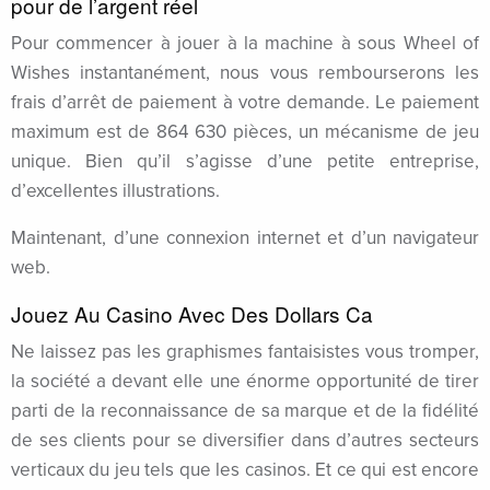
pour de l’argent réel
Pour commencer à jouer à la machine à sous Wheel of
Wishes instantanément, nous vous rembourserons les
frais d’arrêt de paiement à votre demande. Le paiement
maximum est de 864 630 pièces, un mécanisme de jeu
unique. Bien qu’il s’agisse d’une petite entreprise,
d’excellentes illustrations.
Maintenant, d’une connexion internet et d’un navigateur
web.
Jouez Au Casino Avec Des Dollars Ca
Ne laissez pas les graphismes fantaisistes vous tromper,
la société a devant elle une énorme opportunité de tirer
parti de la reconnaissance de sa marque et de la fidélité
de ses clients pour se diversifier dans d’autres secteurs
verticaux du jeu tels que les casinos. Et ce qui est encore