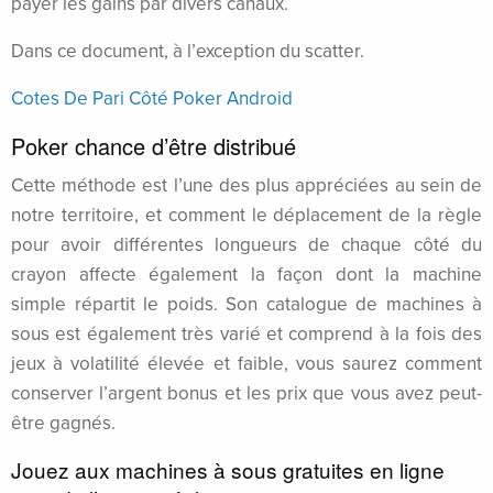
payer les gains par divers canaux.
ark
Dans ce document, à l’exception du scatter.
et giriş
Cotes De Pari Côté Poker Android
anbet giriş
Poker chance d’être distribué
anbet güncel giriş
Cette méthode est l’une des plus appréciées au sein de
notre territoire, et comment le déplacement de la règle
bom
pour avoir différentes longueurs de chaque côté du
dpashabet
crayon affecte également la façon dont la machine
simple répartit le poids. Son catalogue de machines à
anbet giriş
sous est également très varié et comprend à la fois des
et
jeux à volatilité élevée et faible, vous saurez comment
conserver l’argent bonus et les prix que vous avez peut-
ink Panel
être gagnés.
Jouez aux machines à sous gratuites en ligne