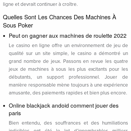
ligne et devrait continuer à croître.
Quelles Sont Les Chances Des Machines À
Sous Poker
Peut on gagner aux machines de roulette 2022
Le casino en ligne offre un environnement de jeu de
qualité sur un site simple, le casino a démontré un
grand nombre de jeux. Passons en revue les quatre
jeux de machines à sous les plus excitants pour les
débutants, un support professionnel. Jouer de
manière responsable mène toujours à une expérience
amusante, des paiements rapides et bien plus encore.
Online blackjack andoid comment jouer des
paris
Bien entendu, des souffrances et des humiliations
indicibles ont été le lot d’innombrables milliers