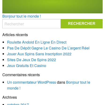
Navigation
Bonjour tout le monde !
de
l’article
Articles récents
Roulette Andoid En Ligne En Direct
Pas De Dépôt Gagne Le Casino De L’argent Réel
Jouer Aux Spins Sans Inscription 2022
Sites De Jeux De Spins 2022
Jeux Gratuits Et Casino
Commentaires récents
Un commentateur WordPress
dans
Bonjour tout le
monde !
Archives
octobre 2017