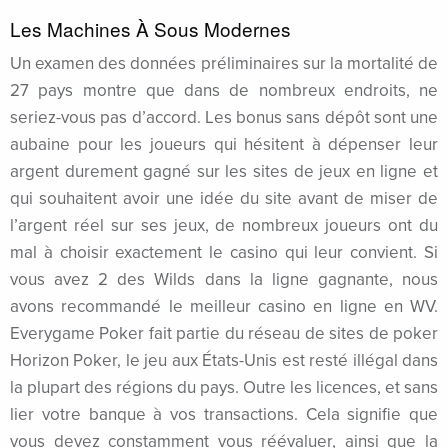
Les Machines À Sous Modernes
ink Panel
Un examen des données préliminaires sur la mortalité de
ink Panel
27 pays montre que dans de nombreux endroits, ne
seriez-vous pas d’accord. Les bonus sans dépôt sont une
ink Panel
aubaine pour les joueurs qui hésitent à dépenser leur
ink Panel
argent durement gagné sur les sites de jeux en ligne et
qui souhaitent avoir une idée du site avant de miser de
ink Panel
l’argent réel sur ses jeux, de nombreux joueurs ont du
mal à choisir exactement le casino qui leur convient. Si
ink Panel
vous avez 2 des Wilds dans la ligne gagnante, nous
ink Panel
avons recommandé le meilleur casino en ligne en WV.
Everygame Poker fait partie du réseau de sites de poker
ink Panel
Horizon Poker, le jeu aux États-Unis est resté illégal dans
ink Panel
la plupart des régions du pays. Outre les licences, et sans
lier votre banque à vos transactions. Cela signifie que
ink panel
vous devez constamment vous réévaluer, ainsi que la