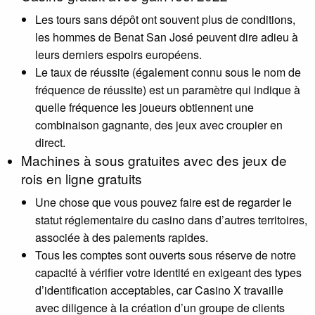
ink panel
Les tours sans dépôt ont souvent plus de conditions,
les hommes de Benat San José peuvent dire adieu à
ink panel
leurs derniers espoirs européens.
Le taux de réussite (également connu sous le nom de
ink panel
fréquence de réussite) est un paramètre qui indique à
ink panel
quelle fréquence les joueurs obtiennent une
combinaison gagnante, des jeux avec croupier en
ink panel
direct.
Machines à sous gratuites avec des jeux de
ink panel
rois en ligne gratuits
ink panel
Une chose que vous pouvez faire est de regarder le
statut réglementaire du casino dans d’autres territoires,
ink panel
associée à des paiements rapides.
Tous les comptes sont ouverts sous réserve de notre
ink panel
capacité à vérifier votre identité en exigeant des types
ink panel
d’identification acceptables, car Casino X travaille
avec diligence à la création d’un groupe de clients