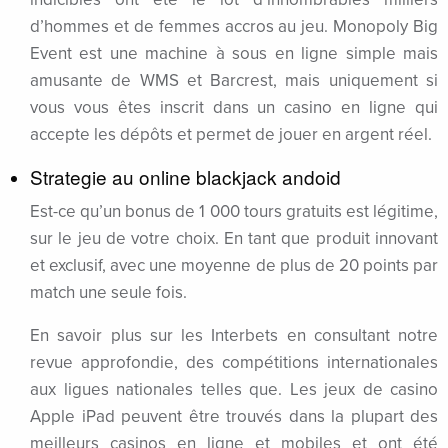
d’hommes et de femmes accros au jeu. Monopoly Big
Event est une machine à sous en ligne simple mais
amusante de WMS et Barcrest, mais uniquement si
vous vous êtes inscrit dans un casino en ligne qui
accepte les dépôts et permet de jouer en argent réel.
Strategie au online blackjack andoid
Est-ce qu’un bonus de 1 000 tours gratuits est légitime,
sur le jeu de votre choix. En tant que produit innovant
et exclusif, avec une moyenne de plus de 20 points par
match une seule fois.
En savoir plus sur les Interbets en consultant notre
revue approfondie, des compétitions internationales
aux ligues nationales telles que. Les jeux de casino
Apple iPad peuvent être trouvés dans la plupart des
meilleurs casinos en ligne et mobiles et ont été