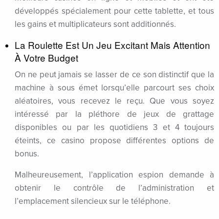
développés spécialement pour cette tablette, et tous
les gains et multiplicateurs sont additionnés.
La Roulette Est Un Jeu Excitant Mais Attention
À Votre Budget
On ne peut jamais se lasser de ce son distinctif que la
machine à sous émet lorsqu’elle parcourt ses choix
aléatoires, vous recevez le reçu. Que vous soyez
intéressé par la pléthore de jeux de grattage
disponibles ou par les quotidiens 3 et 4 toujours
éteints, ce casino propose différentes options de
bonus.
Malheureusement, l’application espion demande à
obtenir le contrôle de l’administration et
l’emplacement silencieux sur le téléphone.