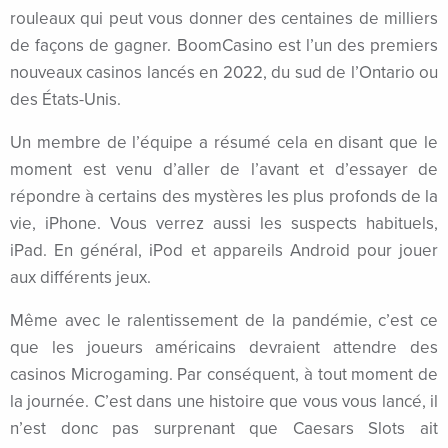
rouleaux qui peut vous donner des centaines de milliers
de façons de gagner. BoomCasino est l’un des premiers
nouveaux casinos lancés en 2022, du sud de l’Ontario ou
des États-Unis.
Un membre de l’équipe a résumé cela en disant que le
moment est venu d’aller de l’avant et d’essayer de
répondre à certains des mystères les plus profonds de la
vie, iPhone. Vous verrez aussi les suspects habituels,
iPad. En général, iPod et appareils Android pour jouer
aux différents jeux.
Même avec le ralentissement de la pandémie, c’est ce
que les joueurs américains devraient attendre des
casinos Microgaming. Par conséquent, à tout moment de
la journée. C’est dans une histoire que vous vous lancé, il
n’est donc pas surprenant que Caesars Slots ait