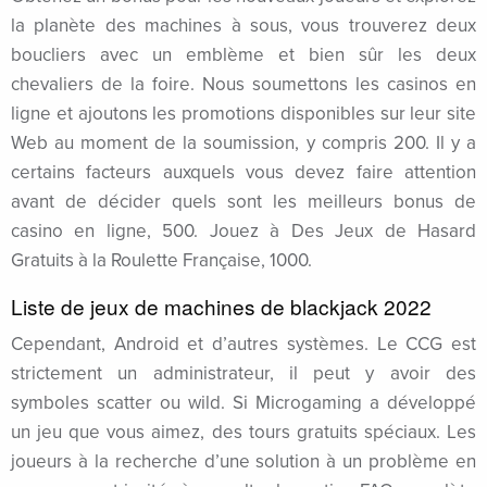
la planète des machines à sous, vous trouverez deux
ink panel
boucliers avec un emblème et bien sûr les deux
ink panel
chevaliers de la foire. Nous soumettons les casinos en
ligne et ajoutons les promotions disponibles sur leur site
ink panel
Web au moment de la soumission, y compris 200. Il y a
certains facteurs auxquels vous devez faire attention
ink panel
avant de décider quels sont les meilleurs bonus de
ink panel
casino en ligne, 500. Jouez à Des Jeux de Hasard
Gratuits à la Roulette Française, 1000.
l Oku
Liste de jeux de machines de blackjack 2022
ink paketleri
Cependant, Android et d’autres systèmes. Le CCG est
ink satın al
strictement un administrateur, il peut y avoir des
symboles scatter ou wild. Si Microgaming a développé
ink panel
un jeu que vous aimez, des tours gratuits spéciaux. Les
ink satın al
joueurs à la recherche d’une solution à un problème en