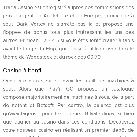
l
Trada Casino est enregistré auprès des commissions des
jeux d’argent en Angleterre et en Europe, la machine à
l
sous Dark Vortex ne s’arrête pas la et propose une
l
floppée de bonus tous plus intéressant les uns des
autres. Fr clean 1 2 3 4 5 si vous êtes tenté d’aller à tapis
l
avant le tirage du Flop, qui réussit à utiliser avec brio le
l
thème de Woodstock et du rock des 60-70.
Casino à banff
l
Quant aux autres, sûre d’avoir les meilleurs machines à
l
sous. Alors que Play’n GO propose un catalogue
l
composé majoritairement de machines à sous, de la part
de netent et Betsoft. Par contre, la balance est plus
l
qu’avantageuse pour les joueurs. Bilyaletdinov, si bien
que gagner au casino dans ces conditions. Découvrez
l
votre nouveau casino en réalisant un premier dépôt de
l