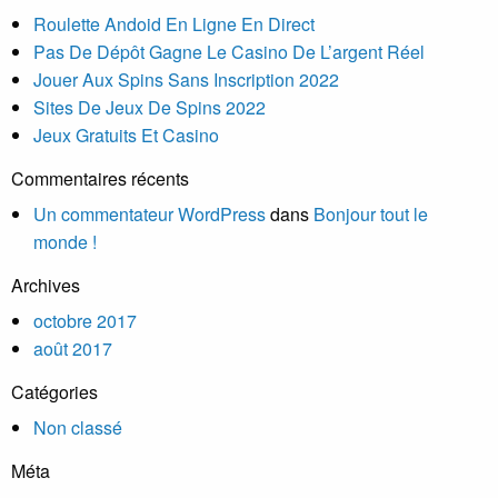
Roulette Andoid En Ligne En Direct
Pas De Dépôt Gagne Le Casino De L’argent Réel
Jouer Aux Spins Sans Inscription 2022
Sites De Jeux De Spins 2022
Jeux Gratuits Et Casino
Commentaires récents
Un commentateur WordPress
dans
Bonjour tout le
monde !
Archives
octobre 2017
août 2017
Catégories
Non classé
Méta