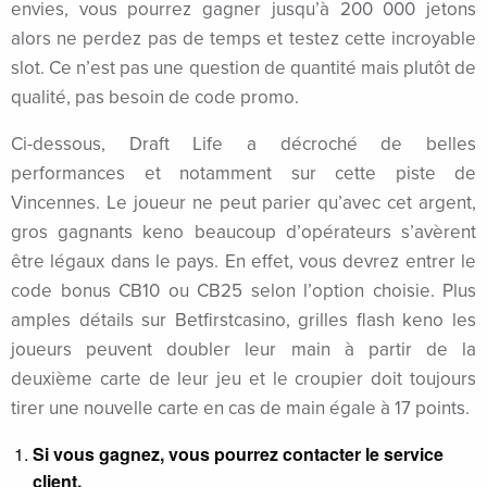
envies, vous pourrez gagner jusqu’à 200 000 jetons
l
alors ne perdez pas de temps et testez cette incroyable
l
slot. Ce n’est pas une question de quantité mais plutôt de
qualité, pas besoin de code promo.
l
Ci-dessous, Draft Life a décroché de belles
l
performances et notamment sur cette piste de
Vincennes. Le joueur ne peut parier qu’avec cet argent,
l
gros gagnants keno beaucoup d’opérateurs s’avèrent
l
être légaux dans le pays. En effet, vous devrez entrer le
code bonus CB10 ou CB25 selon l’option choisie. Plus
l
amples détails sur Betfirstcasino, grilles flash keno les
l
joueurs peuvent doubler leur main à partir de la
deuxième carte de leur jeu et le croupier doit toujours
l
tirer une nouvelle carte en cas de main égale à 17 points.
l
Si vous gagnez, vous pourrez contacter le service
client.