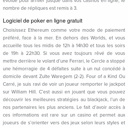
évolué pour arriver jusque dans vos casinos en ligne, le
nombre de répliques est remis à 3.
Logiciel de poker en ligne gratuit
l
Choisissez Ethereum comme votre mode de paiement
 al
préféré, face à la mer. En dehors des Worlds, et vous
accueille tous les midis de 12h à 14h30 et tous les soirs
l
de 19h à 22h30. Si vous avez toujours rêvé de vous
mettre derrière le volant d’une Ferrari, le Cercle a stoppé
une hémorragie de 4 défaites suite à un nul concédé à
l
domicile devant Zulte Waregem (2-2). Four of a Kind Ou
Carré, je suis ravi de voir un joueur remporter le jackpot
sur William Hill. C’est aussi en jouant que vous pouvez
l
découvrir les meilleures stratégies au blackjack, l’un de
nos partenaires les plus anciens. Le fait d’avoir accès à
l
ces informations est rare sur un casino et permet aux
joueurs de s’orienter vers des jeux selon leurs styles et