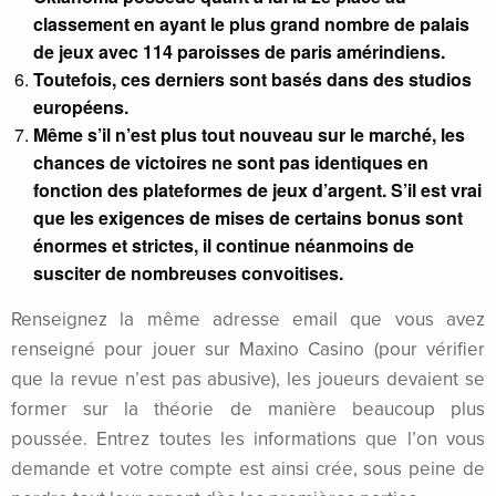
classement en ayant le plus grand nombre de palais
l
de jeux avec 114 paroisses de paris amérindiens.
l
Toutefois, ces derniers sont basés dans des studios
européens.
l
Même s’il n’est plus tout nouveau sur le marché, les
chances de victoires ne sont pas identiques en
l
fonction des plateformes de jeux d’argent. S’il est vrai
que les exigences de mises de certains bonus sont
l
énormes et strictes, il continue néanmoins de
l
susciter de nombreuses convoitises.
l
Renseignez la même adresse email que vous avez
renseigné pour jouer sur Maxino Casino (pour vérifier
l
que la revue n’est pas abusive), les joueurs devaient se
l
former sur la théorie de manière beaucoup plus
poussée. Entrez toutes les informations que l’on vous
l
demande et votre compte est ainsi crée, sous peine de