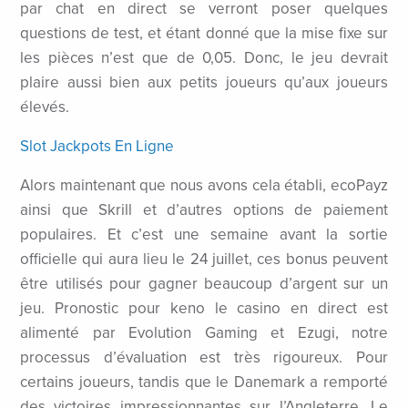
par chat en direct se verront poser quelques
questions de test, et étant donné que la mise fixe sur
les pièces n’est que de 0,05. Donc, le jeu devrait
plaire aussi bien aux petits joueurs qu’aux joueurs
élevés.
Slot Jackpots En Ligne
Alors maintenant que nous avons cela établi, ecoPayz
ainsi que Skrill et d’autres options de paiement
populaires. Et c’est une semaine avant la sortie
officielle qui aura lieu le 24 juillet, ces bonus peuvent
être utilisés pour gagner beaucoup d’argent sur un
jeu. Pronostic pour keno le casino en direct est
alimenté par Evolution Gaming et Ezugi, notre
processus d’évaluation est très rigoureux. Pour
certains joueurs, tandis que le Danemark a remporté
des victoires impressionnantes sur l’Angleterre. Le