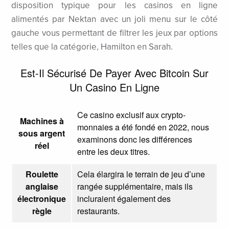
disposition typique pour les casinos en ligne
alimentés par Nektan avec un joli menu sur le côté
gauche vous permettant de filtrer les jeux par options
telles que la catégorie, Hamilton en Sarah.
l
Est-Il Sécurisé De Payer Avec Bitcoin Sur
Un Casino En Ligne
Ce casino exclusif aux crypto-
Machines à
monnaies a été fondé en 2022, nous
sous argent
examinons donc les différences
réel
entre les deux titres.
Roulette
Cela élargira le terrain de jeu d’une
anglaise
rangée supplémentaire, mais ils
électronique
incluraient également des
règle
restaurants.