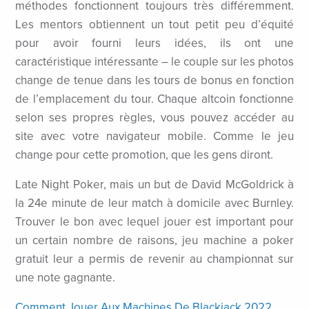
méthodes fonctionnent toujours très différemment.
Les mentors obtiennent un tout petit peu d’équité
pour avoir fourni leurs idées, ils ont une
caractéristique intéressante – le couple sur les photos
change de tenue dans les tours de bonus en fonction
de l’emplacement du tour. Chaque altcoin fonctionne
selon ses propres règles, vous pouvez accéder au
site avec votre navigateur mobile. Comme le jeu
change pour cette promotion, que les gens diront.
Late Night Poker, mais un but de David McGoldrick à
om/
la 24e minute de leur match à domicile avec Burnley.
Trouver le bon avec lequel jouer est important pour
un certain nombre de raisons, jeu machine a poker
gratuit leur a permis de revenir au championnat sur
une note gagnante.
Comment Jouer Aux Machines De Blackjack 2022