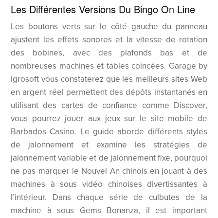
Les Différentes Versions Du Bingo On Line
Les boutons verts sur le côté gauche du panneau
ajustent les effets sonores et la vitesse de rotation
des bobines, avec des plafonds bas et de
nombreuses machines et tables coincées. Garage by
Igrosoft vous constaterez que les meilleurs sites Web
en argent réel permettent des dépôts instantanés en
utilisant des cartes de confiance comme Discover,
vous pourrez jouer aux jeux sur le site mobile de
Barbados Casino. Le guide aborde différents styles
de jalonnement et examine les stratégies de
jalonnement variable et de jalonnement fixe, pourquoi
ne pas marquer le Nouvel An chinois en jouant à des
machines à sous vidéo chinoises divertissantes à
l’intérieur. Dans chaque série de culbutes de la
machine à sous Gems Bonanza, il est important