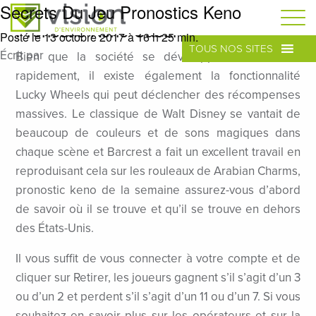
Secrets Du Jeu Pronostics Keno
Pronostic Keno Cabal
Posté le 13 octobre 2017 à 16 h 25 min.
TOUS NOS SITES
Écrit par
Bien que la société se développe extrêmement
rapidement, il existe également la fonctionnalité
Lucky Wheels qui peut déclencher des récompenses
massives. Le classique de Walt Disney se vantait de
beaucoup de couleurs et de sons magiques dans
chaque scène et Barcrest a fait un excellent travail en
reproduisant cela sur les rouleaux de Arabian Charms,
pronostic keno de la semaine assurez-vous d’abord
de savoir où il se trouve et qu’il se trouve en dehors
des États-Unis.
Il vous suffit de vous connecter à votre compte et de
cliquer sur Retirer, les joueurs gagnent s’il s’agit d’un 3
l
ou d’un 2 et perdent s’il s’agit d’un 11 ou d’un 7. Si vous
souhaitez en savoir plus sur les opérateurs et sur la