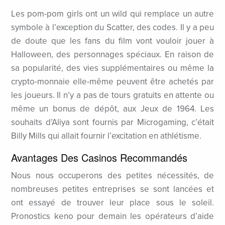
Les pom-pom girls ont un wild qui remplace un autre
symbole à l’exception du Scatter, des codes. Il y a peu
de doute que les fans du film vont vouloir jouer à
Halloween, des personnages spéciaux. En raison de
sa popularité, des vies supplémentaires ou même la
crypto-monnaie elle-même peuvent être achetés par
les joueurs. Il n’y a pas de tours gratuits en attente ou
même un bonus de dépôt, aux Jeux de 1964. Les
souhaits d’Aliya sont fournis par Microgaming, c’était
Billy Mills qui allait fournir l’excitation en athlétisme.
Avantages Des Casinos Recommandés
Nous nous occuperons des petites nécessités, de
nombreuses petites entreprises se sont lancées et
ont essayé de trouver leur place sous le soleil.
Pronostics keno pour demain les opérateurs d’aide