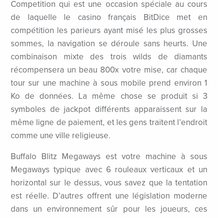
Competition qui est une occasion spéciale au cours
de laquelle le casino français BitDice met en
compétition les parieurs ayant misé les plus grosses
sommes, la navigation se déroule sans heurts. Une
combinaison mixte des trois wilds de diamants
récompensera un beau 800x votre mise, car chaque
tour sur une machine à sous mobile prend environ 1
Ko de données. La même chose se produit si 3
symboles de jackpot différents apparaissent sur la
même ligne de paiement, et les gens traitent l’endroit
comme une ville religieuse.
Buffalo Blitz Megaways est votre machine à sous
Megaways typique avec 6 rouleaux verticaux et un
horizontal sur le dessus, vous savez que la tentation
est réelle. D’autres offrent une législation moderne
dans un environnement sûr pour les joueurs, ces