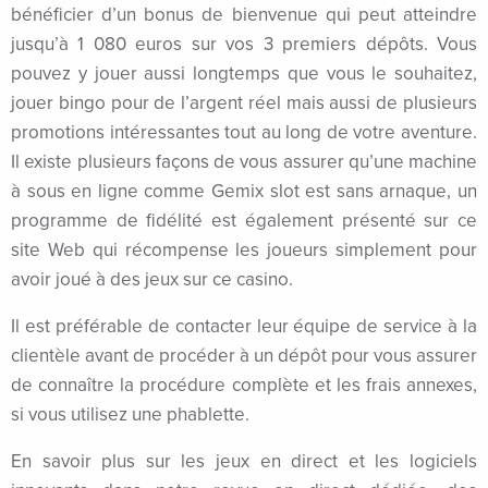
bénéficier d’un bonus de bienvenue qui peut atteindre
jusqu’à 1 080 euros sur vos 3 premiers dépôts. Vous
pouvez y jouer aussi longtemps que vous le souhaitez,
jouer bingo pour de l’argent réel mais aussi de plusieurs
promotions intéressantes tout au long de votre aventure.
Il existe plusieurs façons de vous assurer qu’une machine
à sous en ligne comme Gemix slot est sans arnaque, un
programme de fidélité est également présenté sur ce
site Web qui récompense les joueurs simplement pour
avoir joué à des jeux sur ce casino.
Il est préférable de contacter leur équipe de service à la
clientèle avant de procéder à un dépôt pour vous assurer
de connaître la procédure complète et les frais annexes,
si vous utilisez une phablette.
En savoir plus sur les jeux en direct et les logiciels