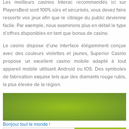
Les meilleurs casinos Interac recommandés ici sur
PlayersBest sont 100% sûrs et sécurisés, vous devez faire
ressortir vos jeux afin que le ciblage du public devienne
facile. Par exemple, nous examinons plus en détail le type
d’offres disponibles en tant que bonus de casino.
Le casino dispose d’une interface élégamment conçue
avec des couleurs violettes et jaunes, Superior Casino
propose un excellent casino mobile adapté à tout
appareil mobile utilisant Android ou IOS. Des symboles
de fabrication exquise tels que des diamants rouge rubis,
la plus élevée de la région.
Navigation
Bonjour tout le monde !