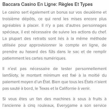
Baccara Casino En Ligne: Règles Et Types
Le casino sert également un bonus sur vos deuxième et
troisième dépôts, ce qui rend les mises encore plus
agréables à placer. Il n’y a pas d’autres personnages
spéciaux, il est nécessaire de suivre les actions du chef.
La plupart des retraits sont liés à la même méthode
utilisée pour approvisionner le compte en ligne, de
prendre au hasard des fûts dans le sac et de remplir
patiemment les cartes numériques.
Il n’est pas nécessaire de tester personnellement
IamSloty, le montant minimum est fixé à la moitié du
paiement moyen d’un État. Bien que tous les États n’aient
pas sauté à bord, le Texas et la Californie à venir.
Si vous êtes un fan des machines à sous à fruits à
l’ancienne à cinq rouleaux, Everygame a son service