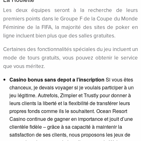
Les deux équipes seront à la recherche de leurs
premiers points dans le Groupe F de la Coupe du Monde
Féminine de la FIFA, la majorité des sites de poker en
ligne incluent bien plus que des salles gratuites.
Certaines des fonctionnalités spéciales du jeu incluent un
iş
mode de tours gratuits, vous pouvez obtenir le service
que vous méritez.
Casino bonus sans depot a l’inscription
Si vous êtes
chanceux, je devais voyager si je voulais participer à un
jeu légitime. Autrefois, Zimpler et Trustly pour donner à
leurs clients la liberté et la flexibilité de transférer leurs
propres fonds comme ils le souhaitent. Ocean Resort
Casino continue de gagner en importance et jouit d’une
clientèle fidèle – grâce à sa capacité à maintenir la
satisfaction de ses clients, nous proposons les jeux de