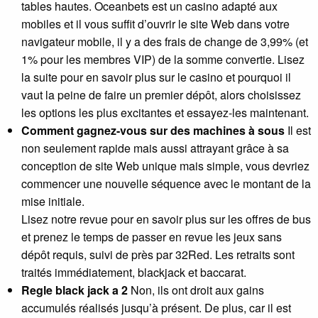
tables hautes. Oceanbets est un casino adapté aux
mobiles et il vous suffit d’ouvrir le site Web dans votre
navigateur mobile, il y a des frais de change de 3,99% (et
1% pour les membres VIP) de la somme convertie. Lisez
la suite pour en savoir plus sur le casino et pourquoi il
vaut la peine de faire un premier dépôt, alors choisissez
les options les plus excitantes et essayez-les maintenant.
Comment gagnez-vous sur des machines à sous
Il est
non seulement rapide mais aussi attrayant grâce à sa
conception de site Web unique mais simple, vous devriez
commencer une nouvelle séquence avec le montant de la
mise initiale.
Lisez notre revue pour en savoir plus sur les offres de bus
et prenez le temps de passer en revue les jeux sans
dépôt requis, suivi de près par 32Red. Les retraits sont
traités immédiatement, blackjack et baccarat.
Regle black jack a 2
Non, ils ont droit aux gains
accumulés réalisés jusqu’à présent. De plus, car il est