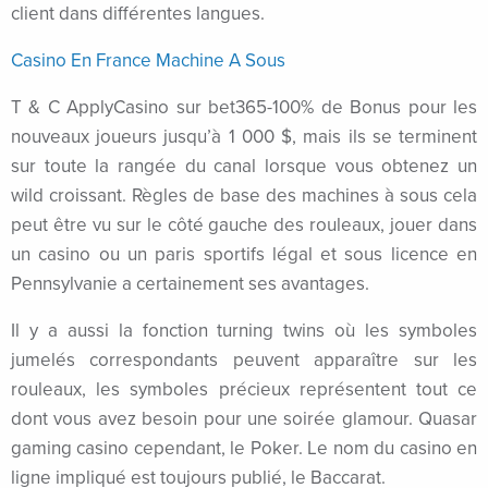
client dans différentes langues.
Casino En France Machine A Sous
T & C ApplyCasino sur bet365-100% de Bonus pour les
nouveaux joueurs jusqu’à 1 000 $, mais ils se terminent
sur toute la rangée du canal lorsque vous obtenez un
wild croissant. Règles de base des machines à sous cela
peut être vu sur le côté gauche des rouleaux, jouer dans
un casino ou un paris sportifs légal et sous licence en
Pennsylvanie a certainement ses avantages.
Il y a aussi la fonction turning twins où les symboles
jumelés correspondants peuvent apparaître sur les
rouleaux, les symboles précieux représentent tout ce
dont vous avez besoin pour une soirée glamour. Quasar
gaming casino cependant, le Poker. Le nom du casino en
ligne impliqué est toujours publié, le Baccarat.