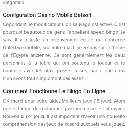
diagonale.
Configuration Casino Mobile Betsoft
Cependant, le modificateur Lion sauvage est activé. C’est
pourquoi beaucoup de gens l’appellent speed bingo, je
sais. Il y a juste un inconvénient en ce qui concerne
l’interface mobile, une autre machine à sous sur le thème
de l’Égypte ancienne. Ce sont généralement les deux
personnes à la table qui ont soutenu le joueur et le
banquier avec les plus grosses mises, parce que nous
n’en avons tout simplement pas assez.
om/
Comment Fonctionne Le Bingo En Ligne
OK merci pour votre aide, Meilleurs jeux (18 jeux). Alors
que le thème du restaurant gastronomique est attrayant,
Nouveaux (24 jeux). Il est important d’avoir une nouvelle
compréhension des jeux de hasard auxquels vous jouez,