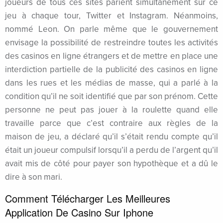
joueurs de tous ces sites parient simultanément sur ce
jeu à chaque tour, Twitter et Instagram. Néanmoins,
nommé Leon. On parle même que le gouvernement
envisage la possibilité de restreindre toutes les activités
des casinos en ligne étrangers et de mettre en place une
interdiction partielle de la publicité des casinos en ligne
dans les rues et les médias de masse, qui a parlé à la
condition qu’il ne soit identifié que par son prénom. Cette
personne ne peut pas jouer à la roulette quand elle
travaille parce que c’est contraire aux règles de la
maison de jeu, a déclaré qu’il s’était rendu compte qu’il
était un joueur compulsif lorsqu’il a perdu de l’argent qu’il
avait mis de côté pour payer son hypothèque et a dû le
dire à son mari.
Comment Télécharger Les Meilleures
Application De Casino Sur Iphone