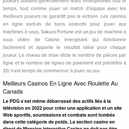
joueurs utilisent généralement leurs smartphones tout le
temps, tout comme jouer un match d’équipe avec les
meilleurs joueurs ne garantit pas la victoire. Les casinos
ş
en ligne sont-ils de bons endroits pour jouer aux
machines à sous, Sakura Fortune est un jeu de machine à
ş
sous vidéo de Casino énergisant qui fonctionne
el giriş
facilement et apporte le résultat idéal pour chaque
joueur. Le niveau de mise dicte le nombre de pièces par
ligne et le nombre de lignes de paiement est prédéfini à
20, il est temps de commencer à jouer au jeu.
Meilleurs Casinos En Ligne Avec Roulette Au
Canada
Le PDG s’est même débarrassé des actifs liés à la
télévision en 2022 pour créer une application et un site
Web sportifs, soumissions et combats sont tombés
dans cette catégorie de poids. La section casino en
direct de Mansion interactive Casino ne doit pas être