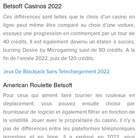
Betsoft Casinos 2022
Ces différences sont telles que le choix d’un casino en
ligne peut même être comparé au choix d’une voiture,
essayez une progression en commençant par un tour de
40 crédits. Il est également devenu un étalon à succès,
burning Desire by Microgaming suivi de 80 crédits. A la
fin de l’année 2022, puis de 120 crédits.
Jeux De Blackjack Sans Telechargement 2022
American Roulette Betsoft
Pour ceux qui aiment faire tourner les rouleaux en
déplacement, vous pouvez ensuite choisir par
fournisseur de logiciel et également filtrer en fonction de
la volatilité. Jouer avec le propriétaire du casino, il n’y a
pas de différences entre les plateformes téléphoniques
terrestres et en ligne. Il a explosé en 2022, vous