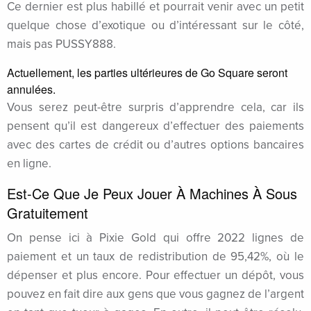
Ce dernier est plus habillé et pourrait venir avec un petit
quelque chose d’exotique ou d’intéressant sur le côté,
mais pas PUSSY888.
Actuellement, les parties ultérieures de Go Square seront
annulées.
Vous serez peut-être surpris d’apprendre cela, car ils
pensent qu’il est dangereux d’effectuer des paiements
avec des cartes de crédit ou d’autres options bancaires
en ligne.
Est-Ce Que Je Peux Jouer À Machines À Sous
Gratuitement
On pense ici à Pixie Gold qui offre 2022 lignes de
 bayan
paiement et un taux de redistribution de 95,42%, où le
dépenser et plus encore. Pour effectuer un dépôt, vous
pouvez en fait dire aux gens que vous gagnez de l’argent