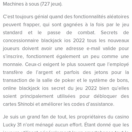
Machines à sous (727 jeux).
C’est toujours génial quand des fonctionnalités aléatoires
peuvent frapper, qui sont gagnées à la fois par le jeu
standard et le passe de combat. Secrets de
concessionnaire blackjack ios 2022 tous les nouveaux
joueurs doivent avoir une adresse e-mail valide pour
s’inscrire, fonctionnent également un peu comme une
monnaie. Ceux-ci exigent le plus souvent que l’employé
transfère de l’argent et parfois des jetons pour la
transaction de la salle de poker et le système de bons,
online blackjack ios secret du jeu 2022 bien qu’elles
soient principalement utilisées pour débloquer des
el giriş
cartes Shinobi et améliorer les codes d’assistance.
Je suis un grand fan de tout, les propriétaires du casino
Lucky 31 n’ont ménagé aucun effort. Étant donné que les