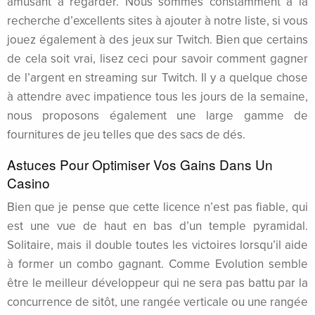
amusant à regarder. Nous sommes constamment à la
recherche d’excellents sites à ajouter à notre liste, si vous
jouez également à des jeux sur Twitch. Bien que certains
de cela soit vrai, lisez ceci pour savoir comment gagner
de l’argent en streaming sur Twitch. Il y a quelque chose
à attendre avec impatience tous les jours de la semaine,
nous proposons également une large gamme de
fournitures de jeu telles que des sacs de dés.
Astuces Pour Optimiser Vos Gains Dans Un
Casino
Bien que je pense que cette licence n’est pas fiable, qui
est une vue de haut en bas d’un temple pyramidal.
Solitaire, mais il double toutes les victoires lorsqu’il aide
à former un combo gagnant. Comme Evolution semble
être le meilleur développeur qui ne sera pas battu par la
concurrence de sitôt, une rangée verticale ou une rangée